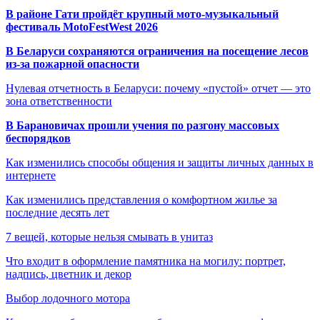
В районе Гати пройдёт крупный мото-музыкальный
фестиваль MotoFestWest 2026
В Беларуси сохраняются ограничения на посещение лесов
из-за пожарной опасности
Нулевая отчетность в Беларуси: почему «пустой» отчет — это
зона ответственности
В Барановичах прошли учения по разгону массовых
беспорядков
Как изменились способы общения и защиты личных данных в
интернете
Как изменились представления о комфортном жилье за
последние десять лет
7 вещей, которые нельзя смывать в унитаз
Что входит в оформление памятника на могилу: портрет,
надпись, цветник и декор
Выбор лодочного мотора