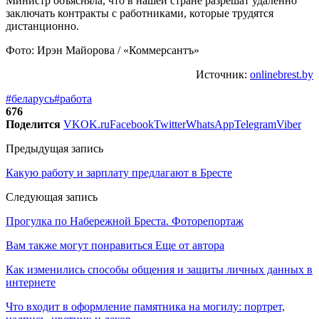
Министр объясняла, что в нашей стране разрешат удаленно
заключать контракты с работниками, которые трудятся
дистанционно.
Фото: Ирэн Майорова / «Коммерсантъ»
Источник:
onlinebrest.by
#беларусь
#работа
676
Поделится
VK
OK.ru
Facebook
Twitter
WhatsApp
Telegram
Viber
Предыдущая запись
Какую работу и зарплату предлагают в Бресте
Следующая запись
Прогулка по Набережной Бреста. Фоторепортаж
Вам также могут понравиться
Еще от автора
Как изменились способы общения и защиты личных данных в
интернете
Что входит в оформление памятника на могилу: портрет,