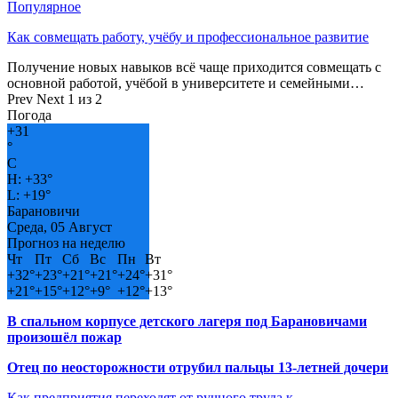
Популярное
Как совмещать работу, учёбу и профессиональное развитие
Получение новых навыков всё чаще приходится совмещать с
основной работой, учёбой в университете и семейными…
Prev
Next
1 из 2
Погода
+
31
°
C
H:
+
33°
L:
+
19°
Барановичи
Среда, 05 Август
Прогноз на неделю
Чт
Пт
Сб
Вс
Пн
Вт
+
32°
+
23°
+
21°
+
21°
+
24°
+
31°
+
21°
+
15°
+
12°
+
9°
+
12°
+
13°
В спальном корпусе детского лагеря под Барановичами
произошёл пожар
Отец по неосторожности отрубил пальцы 13-летней дочери
Как предприятия переходят от ручного труда к