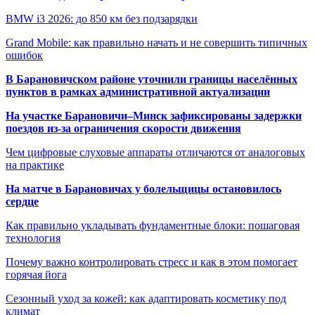
BMW i3 2026: до 850 км без подзарядки
Grand Mobile: как правильно начать и не совершить типичных
ошибок
В Барановичском районе уточнили границы населённых
пунктов в рамках административной актуализации
На участке Барановичи–Минск зафиксированы задержки
поездов из-за ограничения скорости движения
Чем цифровые слуховые аппараты отличаются от аналоговых
на практике
На матче в Барановичах у болельщицы остановилось
сердце
Как правильно укладывать фундаментные блоки: пошаговая
технология
Почему важно контролировать стресс и как в этом помогает
горячая йога
Сезонный уход за кожей: как адаптировать косметику под
климат