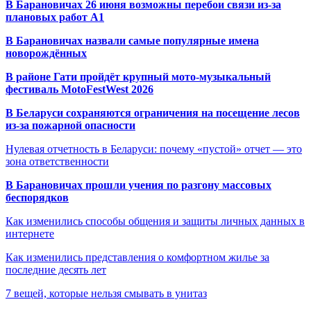
В Барановичах 26 июня возможны перебои связи из-за
плановых работ A1
В Барановичах назвали самые популярные имена
новорождённых
В районе Гати пройдёт крупный мото-музыкальный
фестиваль MotoFestWest 2026
В Беларуси сохраняются ограничения на посещение лесов
из-за пожарной опасности
Нулевая отчетность в Беларуси: почему «пустой» отчет — это
зона ответственности
В Барановичах прошли учения по разгону массовых
беспорядков
Как изменились способы общения и защиты личных данных в
интернете
Как изменились представления о комфортном жилье за
последние десять лет
7 вещей, которые нельзя смывать в унитаз