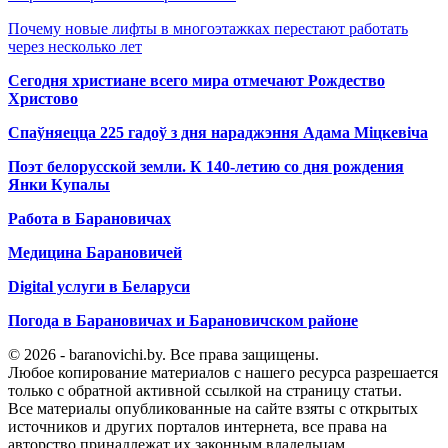
Почему новые лифты в многоэтажках перестают работать
через несколько лет
Сегодня христиане всего мира отмечают Рождество
Христово
Спаўняецца 225 гадоў з дня нараджэння Адама Міцкевіча
Поэт белорусской земли. К 140-летию со дня рождения
Янки Купалы
Работа в Барановичах
Медицина Барановичей
Digital услуги в Беларуси
Погода в Барановичах и Барановичском районе
© 2026 - baranovichi.by. Все права защищены.
Любое копирование материалов с нашего ресурса разрешается
только с обратной активной ссылкой на страницу статьи.
Все материалы опубликованные на сайте взяты с открытых
источников и других порталов интернета, все права на
авторство принадлежат их законным владельцам.