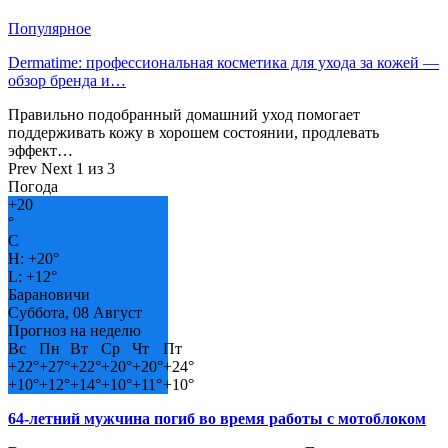
Популярное
Dermatime: профессиональная косметика для ухода за кожей —
обзор бренда и…
Правильно подобранный домашний уход помогает
поддерживать кожу в хорошем состоянии, продлевать
эффект…
Prev
Next
1 из 3
Погода
+
20
°
C
H:
+
20°
L:
+
12°
Барановичи
Суббота, 08 Август
Прогноз на неделю
Вс
Пн
Вт
Ср
Чт
Пт
+
22°
+
27°
+
22°
+
20°
+
20°
+
24°
+
10°
+
12°
+
14°
+
10°
+
11°
+
10°
64-летний мужчина погиб во время работы с мотоблоком