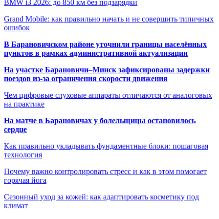
BMW i3 2026: до 850 км без подзарядки
Grand Mobile: как правильно начать и не совершить типичных
ошибок
В Барановичском районе уточнили границы населённых
пунктов в рамках административной актуализации
На участке Барановичи–Минск зафиксированы задержки
поездов из-за ограничения скорости движения
Чем цифровые слуховые аппараты отличаются от аналоговых
на практике
На матче в Барановичах у болельщицы остановилось
сердце
Как правильно укладывать фундаментные блоки: пошаговая
технология
Почему важно контролировать стресс и как в этом помогает
горячая йога
Сезонный уход за кожей: как адаптировать косметику под
климат