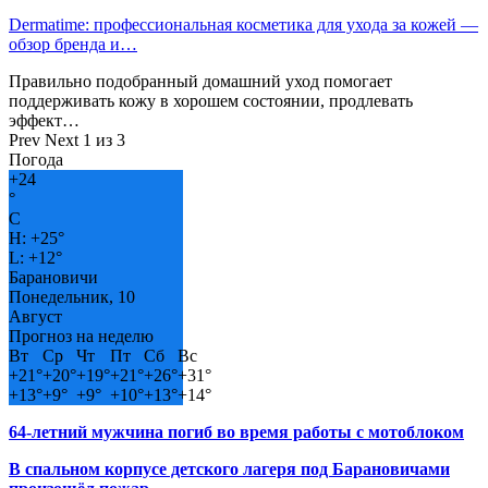
Dermatime: профессиональная косметика для ухода за кожей —
обзор бренда и…
Правильно подобранный домашний уход помогает
поддерживать кожу в хорошем состоянии, продлевать
эффект…
Prev
Next
1 из 3
Погода
+
24
°
C
H:
+
25°
L:
+
12°
Барановичи
Понедельник, 10
Август
Прогноз на неделю
Вт
Ср
Чт
Пт
Сб
Вс
+
21°
+
20°
+
19°
+
21°
+
26°
+
31°
+
13°
+
9°
+
9°
+
10°
+
13°
+
14°
64-летний мужчина погиб во время работы с мотоблоком
В спальном корпусе детского лагеря под Барановичами