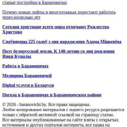
старые постройки в Барановичах
Почему новые лифты в многоэтажках перестают работать
через несколько лет
Сегодня христиане всего мира отмечают Рождество
Христово
Спаўняецца 225 гадоў з дня нараджэння Адама Міцкевіча
Поэт белорусской земли. К 140-летию со дня рождения
Янки Купалы
Работа в Барановичах
Медицина Барановичей
Digital услуги в Беларуси
Погода в Барановичах и Барановичском районе
© 2026 - baranovichi.by. Все права защищены.
Любое копирование материалов с нашего ресурса разрешается
только с обратной активной ссылкой на страницу статьи.
Все материалы опубликованные на сайте взяты с открытых
источников и других порталов интернета, все права на