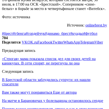
июля, в 17:00 на ОСК «Брестский». Соперником «сине-
белых» в борьбе за место в четвертьфинале станет «Витебск».
Фото: источника
Источник:
onlinebrest.by
#брест
#гбенга
#гордейчук
#динамо_брест
#куадьо
#футбол
704
Поделится
VK
OK.ru
Facebook
Twitter
WhatsApp
Telegram
Viber
Предыдущая запись
«Строгая» мама показала список дел для своих детей на
каникулах. В сети спорят, не перегнула ли она
Следующая запись
В Брестской области заблудились супруги: их нашли
спасатели
Вам также могут понравиться
Еще от автора
На матче в Барановичах у болельщицы остановилось сердце
Почему важно контролировать стресс и как в этом помогает