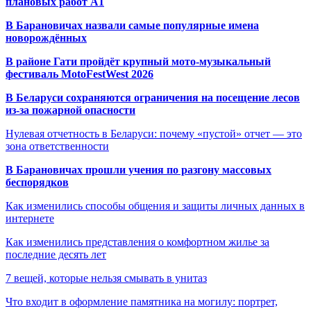
плановых работ A1
В Барановичах назвали самые популярные имена
новорождённых
В районе Гати пройдёт крупный мото-музыкальный
фестиваль MotoFestWest 2026
В Беларуси сохраняются ограничения на посещение лесов
из-за пожарной опасности
Нулевая отчетность в Беларуси: почему «пустой» отчет — это
зона ответственности
В Барановичах прошли учения по разгону массовых
беспорядков
Как изменились способы общения и защиты личных данных в
интернете
Как изменились представления о комфортном жилье за
последние десять лет
7 вещей, которые нельзя смывать в унитаз
Что входит в оформление памятника на могилу: портрет,