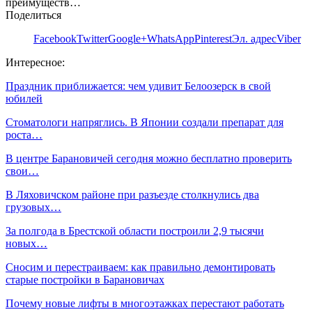
преимуществ…
Поделиться
Facebook
Twitter
Google+
WhatsApp
Pinterest
Эл. адрес
Viber
Интересное:
Праздник приближается: чем удивит Белоозерск в свой
юбилей
Стоматологи напряглись. В Японии создали препарат для
роста…
В центре Барановичей сегодня можно бесплатно проверить
свои…
В Ляховичском районе при разъезде столкнулись два
грузовых…
За полгода в Брестской области построили 2,9 тысячи
новых…
Сносим и перестраиваем: как правильно демонтировать
старые постройки в Барановичах
Почему новые лифты в многоэтажках перестают работать