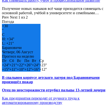
Как совмещать работу, учёбу и профессиональное развитие
Получение новых навыков всё чаще приходится совмещать с
основной работой, учёбой в университете и семейными…
Prev
Next
1 из 2
Погода
+
30
°
C
H:
+
34°
L:
+
21°
Барановичи
Четверг, 06 Август
Прогноз на неделю
Пт
Сб
Вс
Пн
Вт
Ср
+
24°
+
21°
+
22°
+
26°
+
24°
+
23°
+
15°
+
11°
+
10°
+
12°
+
16°
+
12°
В спальном корпусе детского лагеря под Барановичами
произошёл пожар
Отец по неосторожности отрубил пальцы 13-летней дочери
Как предприятия переходят от ручного труда к
автоматизированному производству