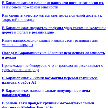
В Барановичском районе ограничили посещение лесов из-
за высокой пожарной опасности
Как оценить качество материалов перед покупкой доступа к
закрытой площадке
В Барановичах подросток получил удар током на железной
дороге и попал в реанимацию
Какие надпрофессиональные навыки стоит развивать для
успешной карьеры
Погода в Барановичах на 25 июня: переменная облачность
и дожди
Происхождение белорусов: что антропология рассказывает о
формировании народа
В Барановичах 26 июня возможны перебои связи из-за
плановых работ A1
В Барановичах назвали самые популярные имена
новорождённых
В районе Гати пройдёт крупный мото-музыкальный
фестиваль MotoFestWest 2026