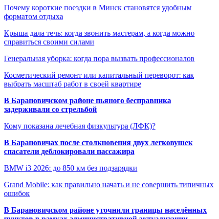
Почему короткие поездки в Минск становятся удобным
форматом отдыха
Крыша дала течь: когда звонить мастерам, а когда можно
справиться своими силами
Генеральная уборка: когда пора вызвать профессионалов
Косметический ремонт или капитальный переворот: как
выбрать масштаб работ в своей квартире
В Барановичском районе пьяного бесправника
задерживали со стрельбой
Кому показана лечебная физкультура (ЛФК)?
В Барановичах после столкновения двух легковушек
спасатели деблокировали пассажира
BMW i3 2026: до 850 км без подзарядки
Grand Mobile: как правильно начать и не совершить типичных
ошибок
В Барановичском районе уточнили границы населённых
пунктов в рамках административной актуализации