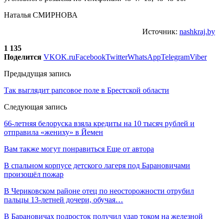
Наталья СМИРНОВА
Источник:
nashkraj.by
1 135
Поделится
VK
OK.ru
Facebook
Twitter
WhatsApp
Telegram
Viber
Предыдущая запись
Так выглядит рапсовое поле в Брестской области
Следующая запись
66-летняя белоруска взяла кредиты на 10 тысяч рублей и
отправила «жениху» в Йемен
Вам также могут понравиться
Еще от автора
В спальном корпусе детского лагеря под Барановичами
произошёл пожар
В Чериковском районе отец по неосторожности отрубил
пальцы 13-летней дочери, обучая…
В Барановичах подросток получил удар током на железной