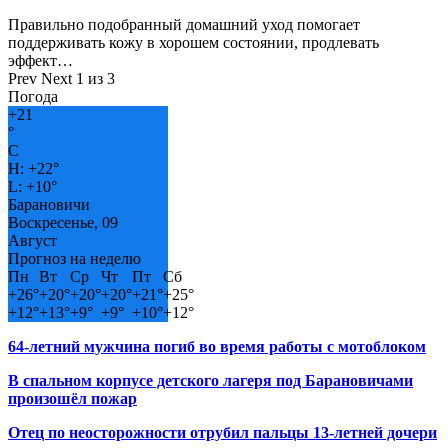
Правильно подобранный домашний уход помогает
поддерживать кожу в хорошем состоянии, продлевать
эффект…
Prev
Next
1 из 3
Погода
+
21
°
C
H:
+
22°
L:
+
10°
Барановичи
Воскресенье, 09
Август
Прогноз на неделю
Пн
Вт
Ср
Чт
Пт
Сб
+
26°
+
20°
+
20°
+
20°
+
21°
+
25°
+
12°
+
13°
+
9°
+
9°
+
10°
+
12°
64-летний мужчина погиб во время работы с мотоблоком
В спальном корпусе детского лагеря под Барановичами
произошёл пожар
Отец по неосторожности отрубил пальцы 13-летней дочери