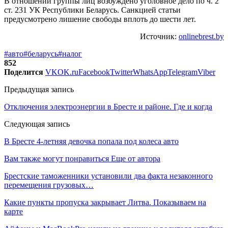
В отношении группы лиц возбуждено уголовное дело по ч. 2
ст. 231 УК Республики Беларусь. Санкцией статьи
предусмотрено лишение свободы вплоть до шести лет.
Источник:
onlinebrest.by
#авто
#беларусь
#налог
852
Поделится
VK
OK.ru
Facebook
Twitter
WhatsApp
Telegram
Viber
Предыдущая запись
Отключения электроэнергии в Бресте и районе. Где и когда
Следующая запись
В Бресте 4-летняя девочка попала под колеса авто
Вам также могут понравиться
Еще от автора
Брестские таможенники установили два факта незаконного
перемещения грузовых…
Какие пункты пропуска закрывает Литва. Показываем на
карте