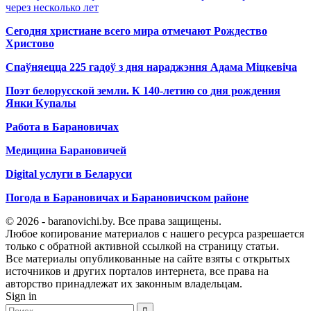
через несколько лет
Сегодня христиане всего мира отмечают Рождество
Христово
Спаўняецца 225 гадоў з дня нараджэння Адама Міцкевіча
Поэт белорусской земли. К 140-летию со дня рождения
Янки Купалы
Работа в Барановичах
Медицина Барановичей
Digital услуги в Беларуси
Погода в Барановичах и Барановичском районе
© 2026 - baranovichi.by. Все права защищены.
Любое копирование материалов с нашего ресурса разрешается
только с обратной активной ссылкой на страницу статьи.
Все материалы опубликованные на сайте взяты с открытых
источников и других порталов интернета, все права на
авторство принадлежат их законным владельцам.
Sign in