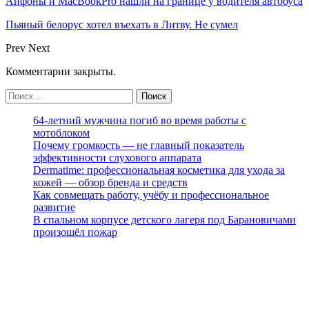
Айфоны и MacBookPro нашли на границе у водителя автобуса
Пьяный белорус хотел въехать в Литву. Не сумел
Prev
Next
Комментарии закрыты.
64-летний мужчина погиб во время работы с
мотоблоком
Почему громкость — не главный показатель
эффективности слухового аппарата
Dermatime: профессиональная косметика для ухода за
кожей — обзор бренда и средств
Как совмещать работу, учёбу и профессиональное
развитие
В спальном корпусе детского лагеря под Барановичами
произошёл пожар