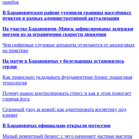
ошибок
В Барановичском районе уточнили границы населённых
пунктов в рамках административной актуализации
На участке Барановичи–Минск зафиксированы задержки
поездов из-за ограничения скорости движения
Чем цифровые слуховые аппараты отличаются от аналоговых
на практике
На матче в Барановичах у болельщицы остановилось
сердце
Как правильно укладывать фундаментные блоки: пошаговая
технология
Почему важно контролировать стресс и как в этом помогает
горячая йога
Сезонный уход за кожей: как адаптировать косметику под
климат
В Барановичах официально открыли мотосезон
Малый ремонтный бизнес: с чего начинают частные мастера