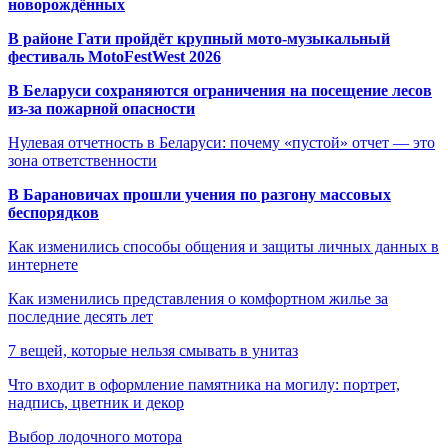
новорождённых
В районе Гати пройдёт крупный мото-музыкальный
фестиваль MotoFestWest 2026
В Беларуси сохраняются ограничения на посещение лесов
из-за пожарной опасности
Нулевая отчетность в Беларуси: почему «пустой» отчет — это
зона ответственности
В Барановичах прошли учения по разгону массовых
беспорядков
Как изменились способы общения и защиты личных данных в
интернете
Как изменились представления о комфортном жилье за
последние десять лет
7 вещей, которые нельзя смывать в унитаз
Что входит в оформление памятника на могилу: портрет,
надпись, цветник и декор
Выбор лодочного мотора