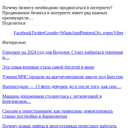
Почему бизнесу необходимо продвигаться в интернете?
Продвижение бизнеса в интернете имеет ряд важных
преимуществ…
Поделиться
Facebook
Twitter
Google+
WhatsApp
Pinterest
Эл. адрес
Viber
Интересное:
Гороскоп на 2024 год для Водолея. Стоит набраться терпения
и…
Эта семья впервые стала самой богатой в мире
Учения МЧС прошли на аккумуляторном заводе под Брестом
Наприседали — 13 фото девушек до и после того, как они…
Машина дорожников столкнулась с легковушкой в
Березовском…
Сносим и перестраиваем: как правильно демонтировать
старые постройки в Барановичах
Почему новые лифты в многоэтажках перестают работать