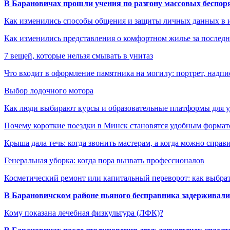
В Барановичах прошли учения по разгону массовых беспор
Как изменились способы общения и защиты личных данных в 
Как изменились представления о комфортном жилье за последни
7 вещей, которые нельзя смывать в унитаз
Что входит в оформление памятника на могилу: портрет, надпис
Выбор лодочного мотора
Как люди выбирают курсы и образовательные платформы для 
Почему короткие поездки в Минск становятся удобным формат
Крыша дала течь: когда звонить мастерам, а когда можно справ
Генеральная уборка: когда пора вызвать профессионалов
Косметический ремонт или капитальный переворот: как выбрат
В Барановичском районе пьяного бесправника задерживали 
Кому показана лечебная физкультура (ЛФК)?