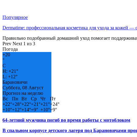
Популярное
Dermatime: профессиональная косметика для ухода за кожей —
Правильно подобранный домашний уход помогает поддерживат
Prev
Next
1 из 3
Погода
+
20
°
C
H:
+
21°
L:
+
12°
Барановичи
Суббота, 08 Август
Прогноз на неделю
Вс
Пн
Вт
Ср
Чт
Пт
+
22°
+
28°
+
22°
+
21°
+
21°
+
24°
+
10°
+
12°
+
14°
+
9°
+
10°
+
9°
64-летний мужчина погиб во время работы с мотоблоком
В спальном корпусе детского лагеря под Барановичами пр