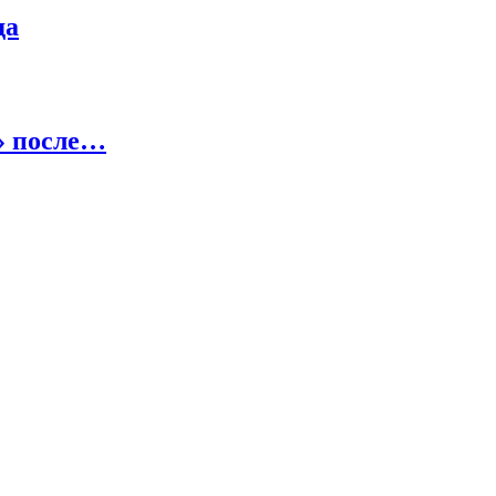
да
» после…