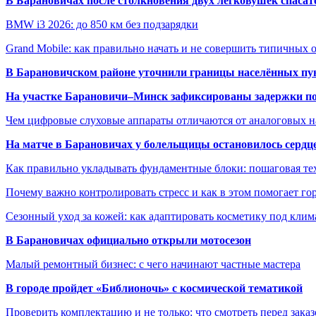
В Барановичах после столкновения двух легковушек спаса
BMW i3 2026: до 850 км без подзарядки
Grand Mobile: как правильно начать и не совершить типичных
В Барановичском районе уточнили границы населённых пу
На участке Барановичи–Минск зафиксированы задержки пое
Чем цифровые слуховые аппараты отличаются от аналоговых н
На матче в Барановичах у болельщицы остановилось сердц
Как правильно укладывать фундаментные блоки: пошаговая те
Почему важно контролировать стресс и как в этом помогает гор
Сезонный уход за кожей: как адаптировать косметику под клим
В Барановичах официально открыли мотосезон
Малый ремонтный бизнес: с чего начинают частные мастера
В городе пройдет «Библионочь» с космической тематикой
Проверить комплектацию и не только: что смотреть перед заказ