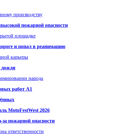
анному производству
а высокой пожарной опасности
акрытой площадке
дороге и попал в реанимацию
шной карьеры
и дожди
формировании народа
овых работ A1
дённых
ль MotoFestWest 2026
з-за пожарной опасности
зона ответственности