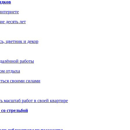
ядков
интернете
е десять лет
ь, цветник и декор
удалённой работы
ом отдыха
иться своими силами
ь масштаб работ в своей квартире
со стрельбой