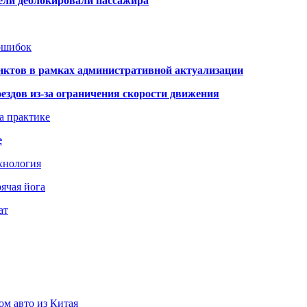
тели деблокировали пассажира
 ошибок
нктов в рамках административной актуализации
здов из-за ограничения скорости движения
а практике
е
хнология
ячая йога
ат
ом авто из Китая