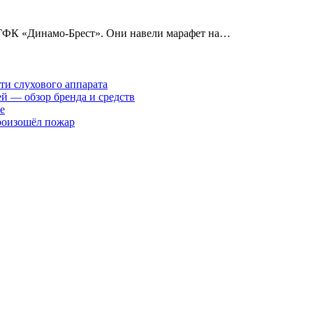
ГФК «Динамо-Брест». Они навели марафет на…
ти слухового аппарата
ей — обзор бренда и средств
е
произошёл пожар