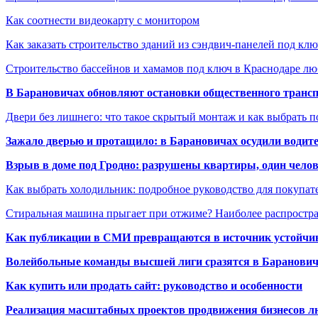
Как соотнести видеокарту с монитором
Как заказать строительство зданий из сэндвич-панелей под кл
Строительство бассейнов и хамамов под ключ в Краснодаре л
В Барановичах обновляют остановки общественного транс
Двери без лишнего: что такое скрытый монтаж и как выбрать 
Зажало дверью и протащило: в Барановичах осудили водите
Взрыв в доме под Гродно: разрушены квартиры, один челов
Как выбрать холодильник: подробное руководство для покупат
Стиральная машина прыгает при отжиме? Наиболее распрост
Как публикации в СМИ превращаются в источник устойчиво
Волейбольные команды высшей лиги сразятся в Баранови
Как купить или продать сайт: руководство и особенности
Реализация масштабных проектов продвижения бизнесов лю