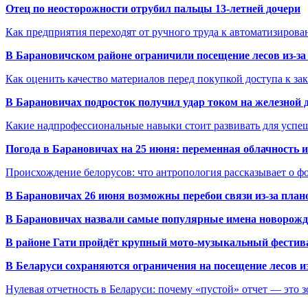
Отец по неосторожности отрубил пальцы 13-летней дочери
Как предприятия переходят от ручного труда к автоматизиров
В Барановичском районе ограничили посещение лесов из-з
Как оценить качество материалов перед покупкой доступа к з
В Барановичах подросток получил удар током на железной 
Какие надпрофессиональные навыки стоит развивать для успе
Погода в Барановичах на 25 июня: переменная облачность 
Происхождение белорусов: что антропология рассказывает о 
В Барановичах 26 июня возможны перебои связи из-за план
В Барановичах назвали самые популярные имена новорож
В районе Гати пройдёт крупный мото-музыкальный фестива
В Беларуси сохраняются ограничения на посещение лесов и
Нулевая отчетность в Беларуси: почему «пустой» отчет — это 