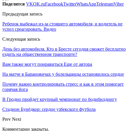
Поделится
VK
OK.ru
Facebook
Twitter
WhatsApp
Telegram
Viber
Предыдущая запись
Ребенок выбежал из-за стоящего автомобиля, и водитель не
успел среагировать. Видео
Следующая запись
День без автомобиля. Кто в Бресте сегодня сможет бесплатно
ездить на общественном транспорте?
Вам также могут понравиться
Еще от автора
На матче в Барановичах у болельщицы остановилось сердце
Почему важно контролировать стресс и как в этом помогает
горячая йога
В Гродно пройдет крупный чемпионат по бодибилдингу
Стадион Бунёдкор: сердце узбекского футбола
Prev
Next
Комментарии закрыты.