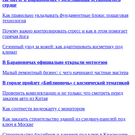
сердце
Как правильно укладывать фундаментные блоки: пошаговая
технология
Почему важно контролировать стресс и как в этом помогает
горячая йога
Сезонный уход за кожей: как адаптировать косметику под
климат
В Барановичах официально открыли мотосезон
Малый ремонтный бизнес: с чего начинают частные мастера
В городе пройдет «Библионочь» с космической тематикой
Проверить комплектацию и не только: что смотреть перед
заказом авто из Китая
Как соотнести видеокарту с монитором
Как заказать строительство зданий из сэндвич-панелей под
ключ в Москве
Строительство бассейнов и хамамов под ключ в Краснодаре