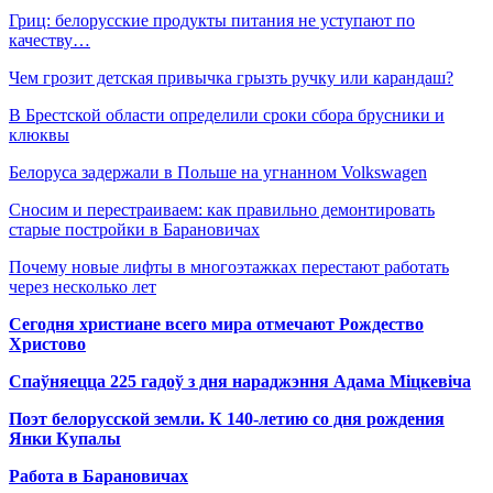
Гриц: белорусские продукты питания не уступают по
качеству…
Чем грозит детская привычка грызть ручку или карандаш?
В Брестской области определили сроки сбора брусники и
клюквы
Белоруса задержали в Польше на угнанном Volkswagen
Сносим и перестраиваем: как правильно демонтировать
старые постройки в Барановичах
Почему новые лифты в многоэтажках перестают работать
через несколько лет
Сегодня христиане всего мира отмечают Рождество
Христово
Спаўняецца 225 гадоў з дня нараджэння Адама Міцкевіча
Поэт белорусской земли. К 140-летию со дня рождения
Янки Купалы
Работа в Барановичах