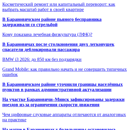
Косметический ремонт или капитальный переворот: как
выбрать масштаб работ в своей квартире
В Барановичском районе пьяного бесправника
задерживали со стрельбой
Кому показана лечебная физкультура (ЛФК)?
В Барановичах после столкновения двух легковушек
спасатели деблокировали пассажира
BMW i3 2026: до 850 км без подзарядки
Grand Mobile: как правильно начать и не совершить типичных
ошибок
В Барановичском районе уточнили границы населённых
пунктов в рамках административной актуализации
На участке Барановичи–Минск зафиксированы задержки
поездов из-за ограничения скорости движения
Чем цифровые слуховые аппараты отличаются от аналоговых
на практике
На матче в Барановичах у болельщицы остановилось