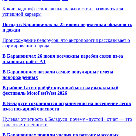
Какие надпрофессиональные навыки стоит развивать для
успешной карьеры
Погода в Барановичах на 25 июня: переменная облачность
и дожди
Происхождение белорусов: что антропология рассказывает о
формировании народа
В Барановичах 26 июня возможны перебои связи из-за
плановых работ A1
В Барановичах назвали самые популярные имена
новорождённых
В районе Гати пройдёт крупный мото-музыкальный
фестиваль MotoFestWest 2026
В Беларуси сохраняются ограничения на посещение лесов
из-за пожарной опасности
Нулевая отчетность в Беларуси: почему «пустой» отчет — это
зона ответственности
В Барановичах прошли учения по разгону массовых