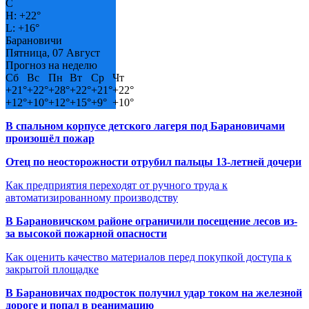
C
H:
+
22°
L:
+
16°
Барановичи
Пятница, 07 Август
Прогноз на неделю
Сб
Вс
Пн
Вт
Ср
Чт
+
21°
+
22°
+
28°
+
22°
+
21°
+
22°
+
12°
+
10°
+
12°
+
15°
+
9°
+
10°
В спальном корпусе детского лагеря под Барановичами
произошёл пожар
Отец по неосторожности отрубил пальцы 13-летней дочери
Как предприятия переходят от ручного труда к
автоматизированному производству
В Барановичском районе ограничили посещение лесов из-
за высокой пожарной опасности
Как оценить качество материалов перед покупкой доступа к
закрытой площадке
В Барановичах подросток получил удар током на железной
дороге и попал в реанимацию