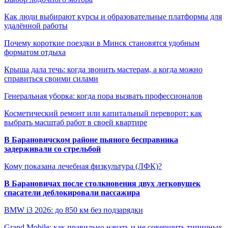
Как люди выбирают курсы и образовательные платформы для
удалённой работы
Почему короткие поездки в Минск становятся удобным
форматом отдыха
Крыша дала течь: когда звонить мастерам, а когда можно
справиться своими силами
Генеральная уборка: когда пора вызвать профессионалов
Косметический ремонт или капитальный переворот: как
выбрать масштаб работ в своей квартире
В Барановичском районе пьяного бесправника
задерживали со стрельбой
Кому показана лечебная физкультура (ЛФК)?
В Барановичах после столкновения двух легковушек
спасатели деблокировали пассажира
BMW i3 2026: до 850 км без подзарядки
Grand Mobile: как правильно начать и не совершить типичных