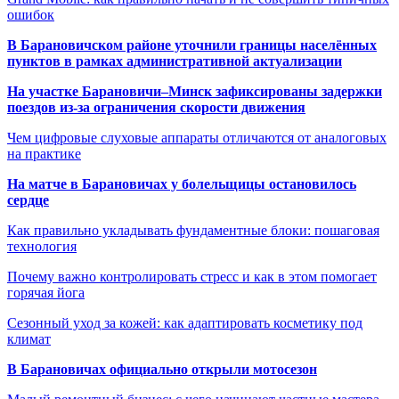
ошибок
В Барановичском районе уточнили границы населённых
пунктов в рамках административной актуализации
На участке Барановичи–Минск зафиксированы задержки
поездов из-за ограничения скорости движения
Чем цифровые слуховые аппараты отличаются от аналоговых
на практике
На матче в Барановичах у болельщицы остановилось
сердце
Как правильно укладывать фундаментные блоки: пошаговая
технология
Почему важно контролировать стресс и как в этом помогает
горячая йога
Сезонный уход за кожей: как адаптировать косметику под
климат
В Барановичах официально открыли мотосезон