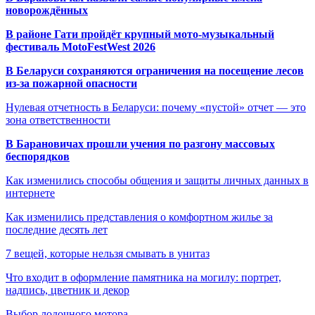
новорождённых
В районе Гати пройдёт крупный мото-музыкальный
фестиваль MotoFestWest 2026
В Беларуси сохраняются ограничения на посещение лесов
из-за пожарной опасности
Нулевая отчетность в Беларуси: почему «пустой» отчет — это
зона ответственности
В Барановичах прошли учения по разгону массовых
беспорядков
Как изменились способы общения и защиты личных данных в
интернете
Как изменились представления о комфортном жилье за
последние десять лет
7 вещей, которые нельзя смывать в унитаз
Что входит в оформление памятника на могилу: портрет,
надпись, цветник и декор
Выбор лодочного мотора