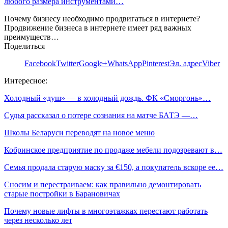
любого размера инструментами…
Почему бизнесу необходимо продвигаться в интернете?
Продвижение бизнеса в интернете имеет ряд важных
преимуществ…
Поделиться
Facebook
Twitter
Google+
WhatsApp
Pinterest
Эл. адрес
Viber
Интересное:
Холодный «душ» — в холодный дождь. ФК «Сморгонь»…
Судья рассказал о потере сознания на матче БАТЭ —…
Школы Беларуси переводят на новое меню
Кобринское предприятие по продаже мебели подозревают в…
Семья продала старую маску за €150, а покупатель вскоре ее…
Сносим и перестраиваем: как правильно демонтировать
старые постройки в Барановичах
Почему новые лифты в многоэтажках перестают работать
через несколько лет