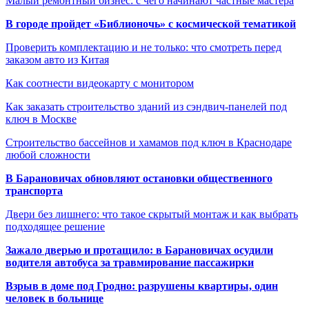
Малый ремонтный бизнес: с чего начинают частные мастера
В городе пройдет «Библионочь» с космической тематикой
Проверить комплектацию и не только: что смотреть перед
заказом авто из Китая
Как соотнести видеокарту с монитором
Как заказать строительство зданий из сэндвич-панелей под
ключ в Москве
Строительство бассейнов и хамамов под ключ в Краснодаре
любой сложности
В Барановичах обновляют остановки общественного
транспорта
Двери без лишнего: что такое скрытый монтаж и как выбрать
подходящее решение
Зажало дверью и протащило: в Барановичах осудили
водителя автобуса за травмирование пассажирки
Взрыв в доме под Гродно: разрушены квартиры, один
человек в больнице