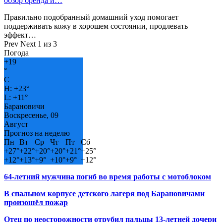
обзор бренда и…
Правильно подобранный домашний уход помогает
поддерживать кожу в хорошем состоянии, продлевать
эффект…
Prev
Next
1 из 3
Погода
+
19
°
C
H:
+
23°
L:
+
11°
Барановичи
Воскресенье, 09
Август
Прогноз на неделю
Пн
Вт
Ср
Чт
Пт
Сб
+
27°
+
22°
+
20°
+
20°
+
21°
+
25°
+
12°
+
13°
+
9°
+
10°
+
9°
+
12°
64-летний мужчина погиб во время работы с мотоблоком
В спальном корпусе детского лагеря под Барановичами
произошёл пожар
Отец по неосторожности отрубил пальцы 13-летней дочери