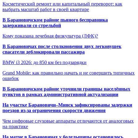
Косметический ремонт или капитальный переворот: как
выбрать масштаб работ в своей квартире
В Барановичском районе пьяного бесправника
задерживали со стрельбой
Кому показана лечебная физкультура (ЛФК)?
В Барановичах после столкновения двух легковушек
спасатели деблокировали пассажира
BMW i3 2026: до 850 км без подзарядки
Grand Mobile: как правильно начать и не совершить типичных
ошибок
В Барановичском районе уточнили границы населённых
пунктов в рамках административной актуализации
На участке Барановичи–Минск зафиксированы задержки
поездов из-за ограничения скорости движения
Чем цифровые слуховые аппараты отличаются от аналоговых
на практике
На матче в Барановичах у болельщицы остановилось