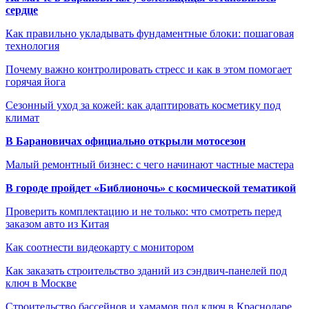
сердце
Как правильно укладывать фундаментные блоки: пошаговая
технология
Почему важно контролировать стресс и как в этом помогает
горячая йога
Сезонный уход за кожей: как адаптировать косметику под
климат
В Барановичах официально открыли мотосезон
Малый ремонтный бизнес: с чего начинают частные мастера
В городе пройдет «Библионочь» с космической тематикой
Проверить комплектацию и не только: что смотреть перед
заказом авто из Китая
Как соотнести видеокарту с монитором
Как заказать строительство зданий из сэндвич-панелей под
ключ в Москве
Строительство бассейнов и хамамов под ключ в Краснодаре