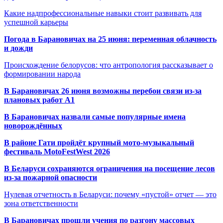
Какие надпрофессиональные навыки стоит развивать для
успешной карьеры
Погода в Барановичах на 25 июня: переменная облачность
и дожди
Происхождение белорусов: что антропология рассказывает о
формировании народа
В Барановичах 26 июня возможны перебои связи из-за
плановых работ A1
В Барановичах назвали самые популярные имена
новорождённых
В районе Гати пройдёт крупный мото-музыкальный
фестиваль MotoFestWest 2026
В Беларуси сохраняются ограничения на посещение лесов
из-за пожарной опасности
Нулевая отчетность в Беларуси: почему «пустой» отчет — это
зона ответственности
В Барановичах прошли учения по разгону массовых