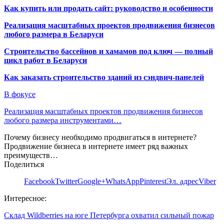
Как купить или продать сайт: руководство и особенности
Реализация масштабных проектов продвижения бизнесов
любого размера в Беларуси
Строительство бассейнов и хамамов под ключ — полный
цикл работ в Беларуси
Как заказать строительство зданий из сэндвич-панелей
В фокусе
Реализация масштабных проектов продвижения бизнесов
любого размера инструментами…
Почему бизнесу необходимо продвигаться в интернете?
Продвижение бизнеса в интернете имеет ряд важных
преимуществ…
Поделиться
Facebook
Twitter
Google+
WhatsApp
Pinterest
Эл. адрес
Viber
Интересное:
Склад Wildberries на юге Петербурга охватил сильный пожар