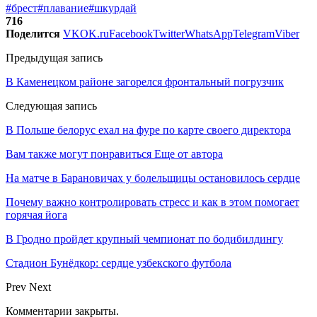
#брест
#плавание
#шкурдай
716
Поделится
VK
OK.ru
Facebook
Twitter
WhatsApp
Telegram
Viber
Предыдущая запись
В Каменецком районе загорелся фронтальный погрузчик
Следующая запись
В Польше белорус ехал на фуре по карте своего директора
Вам также могут понравиться
Еще от автора
На матче в Барановичах у болельщицы остановилось сердце
Почему важно контролировать стресс и как в этом помогает
горячая йога
В Гродно пройдет крупный чемпионат по бодибилдингу
Стадион Бунёдкор: сердце узбекского футбола
Prev
Next
Комментарии закрыты.