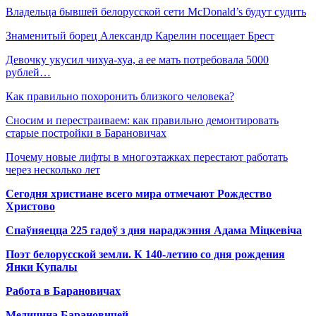
Владельца бывшей белорусской сети McDonald’s будут судить
Знаменитый борец Александр Карелин посещает Брест
Девочку укусил чихуа-хуа, а ее мать потребовала 5000
рублей…
Как правильно похоронить близкого человека?
Сносим и перестраиваем: как правильно демонтировать
старые постройки в Барановичах
Почему новые лифты в многоэтажках перестают работать
через несколько лет
Сегодня христиане всего мира отмечают Рождество
Христово
Спаўняецца 225 гадоў з дня нараджэння Адама Міцкевіча
Поэт белорусской земли. К 140-летию со дня рождения
Янки Купалы
Работа в Барановичах
Медицина Барановичей