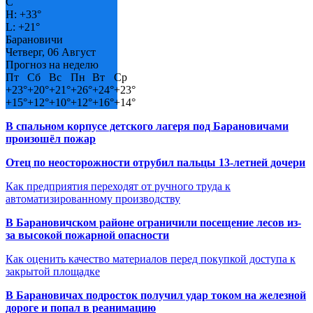
C
H:
+
33°
L:
+
21°
Барановичи
Четверг, 06 Август
Прогноз на неделю
Пт
Сб
Вс
Пн
Вт
Ср
+
23°
+
20°
+
21°
+
26°
+
24°
+
23°
+
15°
+
12°
+
10°
+
12°
+
16°
+
14°
В спальном корпусе детского лагеря под Барановичами
произошёл пожар
Отец по неосторожности отрубил пальцы 13-летней дочери
Как предприятия переходят от ручного труда к
автоматизированному производству
В Барановичском районе ограничили посещение лесов из-
за высокой пожарной опасности
Как оценить качество материалов перед покупкой доступа к
закрытой площадке
В Барановичах подросток получил удар током на железной
дороге и попал в реанимацию