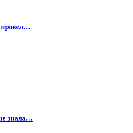
к провел…
не знала…