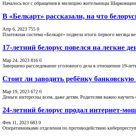
Началось все с обращения в милицию жительницы Шарковщины
В «Белкарт» рассказали, на что белору
Апр 6, 2023
755
0
Платежная система «Белкарт» подвела итоги первого месяца ве
17-летний белорус повелся на легкие де
Мар 24, 2023
816
0
Завершено расследование уголовного дела в отношении 19-ле
Стоит ли заводить ребёнку банковскую
Мар 19, 2023
672
0
Деньги интересны всем, даже детям. Родителям важно научить
24-летний белорус продал интернет-мо
Фев 11, 2023
683
0
Оперативниками отделения по противодействию киберпресту