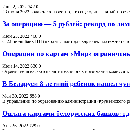
Июл 2, 2022
542
0
23 июня 2022 года стало известно, что еще один – пятый по с
За операцию — 5 рублей: рекорд по ли
Июн 23, 2022
468
0
С 23 июня Банк ВТБ вводит лимит для карточек платежной си
Операции по картам «Мир» ограничены
Июн 14, 2022
630
0
Ограничения касаются снятия наличных и взимания комиссии,
В Беларуси 8-летний ребенок нашел чу
Май 30, 2022
688
0
В управлении по образованию администрации Фрунзенского р
Оплата картами белорусских банков: где
Апр 26, 2022
729
0