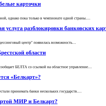
 белые карточки
сной, однако пока только в чемпионате одной страны.…
ая услуга разблокировки банковских кар
оцессинговый центр" появилась возможность…
Брестской области
а, сообщает БЕЛТА со ссылкой на областное управление…
ется «Белкарт»?
естали принимать банки нескольких государств.…
артой МИР и Белкарт?