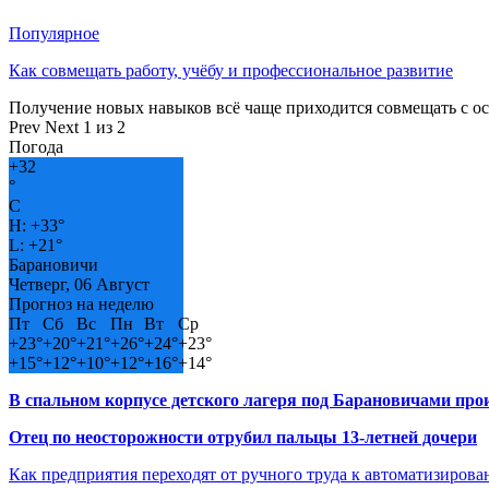
Популярное
Как совмещать работу, учёбу и профессиональное развитие
Получение новых навыков всё чаще приходится совмещать с о
Prev
Next
1 из 2
Погода
+
32
°
C
H:
+
33°
L:
+
21°
Барановичи
Четверг, 06 Август
Прогноз на неделю
Пт
Сб
Вс
Пн
Вт
Ср
+
23°
+
20°
+
21°
+
26°
+
24°
+
23°
+
15°
+
12°
+
10°
+
12°
+
16°
+
14°
В спальном корпусе детского лагеря под Барановичами пр
Отец по неосторожности отрубил пальцы 13-летней дочери
Как предприятия переходят от ручного труда к автоматизиров