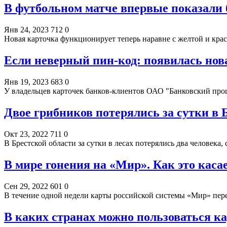
В футбольном матче впервые показали
Янв 24, 2023
712
0
Новая карточка функционирует теперь наравне с желтой и кра
Если неверный пин-код: появилась нов
Янв 19, 2023
683
0
У владельцев карточек банков-клиентов ОАО "Банковский пр
Двое грибников потерялись за сутки в 
Окт 23, 2022
711
0
В Брестской области за сутки в лесах потерялись два человек
В мире гонения на «Мир». Как это каса
Сен 29, 2022
601
0
В течение одной недели карты российской системы «Мир» пер
В каких странах можно пользоваться к