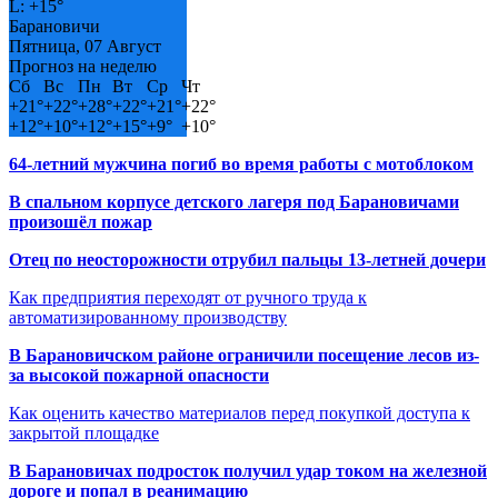
L:
+
15°
Барановичи
Пятница, 07 Август
Прогноз на неделю
Сб
Вс
Пн
Вт
Ср
Чт
+
21°
+
22°
+
28°
+
22°
+
21°
+
22°
+
12°
+
10°
+
12°
+
15°
+
9°
+
10°
64-летний мужчина погиб во время работы с мотоблоком
В спальном корпусе детского лагеря под Барановичами
произошёл пожар
Отец по неосторожности отрубил пальцы 13-летней дочери
Как предприятия переходят от ручного труда к
автоматизированному производству
В Барановичском районе ограничили посещение лесов из-
за высокой пожарной опасности
Как оценить качество материалов перед покупкой доступа к
закрытой площадке
В Барановичах подросток получил удар током на железной
дороге и попал в реанимацию