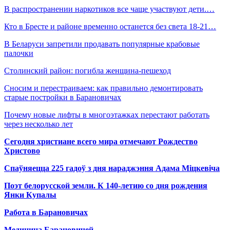
В распространении наркотиков все чаще участвуют дети.…
Кто в Бресте и районе временно останется без света 18-21…
В Беларуси запретили продавать популярные крабовые
палочки
Столинский район: погибла женщина-пешеход
Сносим и перестраиваем: как правильно демонтировать
старые постройки в Барановичах
Почему новые лифты в многоэтажках перестают работать
через несколько лет
Сегодня христиане всего мира отмечают Рождество
Христово
Спаўняецца 225 гадоў з дня нараджэння Адама Міцкевіча
Поэт белорусской земли. К 140-летию со дня рождения
Янки Купалы
Работа в Барановичах
Медицина Барановичей