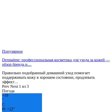
Популярное
Dermatime: профессиональная косметика для ухода за кожей —
обзор бренда и…
Правильно подобранный домашний уход помогает
поддерживать кожу в хорошем состоянии, продлевать
эффект…
Prev
Next
1 из 3
Погода
+
19
°
C
H:
+
22°