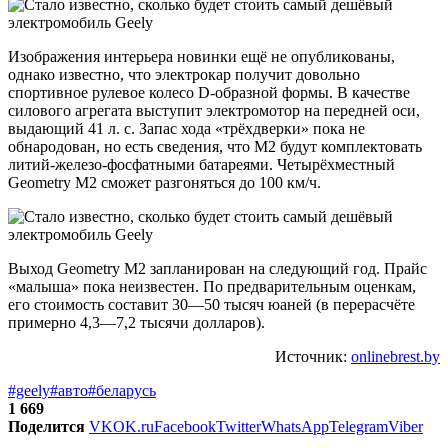
Изображения интерьера новинки ещё не опубликованы,
однако известно, что электрокар получит довольно
спортивное рулевое колесо D-образной формы. В качестве
силового агрегата выступит электромотор на передней оси,
выдающий 41 л. с. Запас хода «трёхдверки» пока не
обнародован, но есть сведения, что M2 будут комплектовать
литий-железо-фосфатными батареями. Четырёхместный
Geometry M2 сможет разгоняться до 100 км/ч.
Выход Geometry M2 запланирован на следующий год. Прайс
«малыша» пока неизвестен. По предварительным оценкам,
его стоимость составит 30—50 тысяч юаней (в перерасчёте
примерно 4,3—7,2 тысячи долларов).
Источник:
onlinebrest.by
#geely
#авто
#беларусь
1 669
Поделится
VK
OK.ru
Facebook
Twitter
WhatsApp
Telegram
Viber