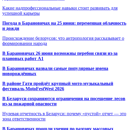
Какие надпрофессиональные навыки стоит развивать для
успешной карьеры
Погода в Барановичах на 25 июня: переменная облачность
и дожди
Происхождение белорусов: что антропология рассказывает о
формировании народа
В Барановичах 26 июня возможны перебои связи из-за
плановых работ A1
В Барановичах назвали самые популярные имена
новорождённых
В районе Гати пройдёт крупный мото-музыкальный
фестиваль MotoFestWest 2026
В Беларуси сохраняются ограничения на посещение лесов
из-за пожарной опасности
Нулевая отчетность в Беларуси: почему «пустой» отчет — это
зона ответственности
В Барановичах прошли учения по разгону массовых