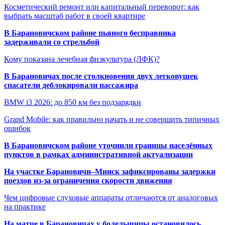
Косметический ремонт или капитальный переворот: как
выбрать масштаб работ в своей квартире
В Барановичском районе пьяного бесправника
задерживали со стрельбой
Кому показана лечебная физкультура (ЛФК)?
В Барановичах после столкновения двух легковушек
спасатели деблокировали пассажира
BMW i3 2026: до 850 км без подзарядки
Grand Mobile: как правильно начать и не совершить типичных
ошибок
В Барановичском районе уточнили границы населённых
пунктов в рамках административной актуализации
На участке Барановичи–Минск зафиксированы задержки
поездов из-за ограничения скорости движения
Чем цифровые слуховые аппараты отличаются от аналоговых
на практике
На матче в Барановичах у болельщицы остановилось