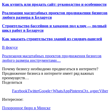
Как купить или продать сайт: руководство и особенности
Реализация масштабных проектов продвижения бизнесов
любого размера в Беларуси
Строительство бассейнов и хамамов под ключ — полный
цикл работ в Беларуси
Как заказать строительство зданий из сэндвич-панелей
В фокусе
Реализация масштабных проектов продвижения бизнесов
любого размера инструментами…
Почему бизнесу необходимо продвигаться в интернете?
Продвижение бизнеса в интернете имеет ряд важных
преимуществ…
Поделиться
Facebook
Twitter
Google+
WhatsApp
Pinterest
Эл. адрес
Viber
Интересное:
Похоронное бюро в Минске