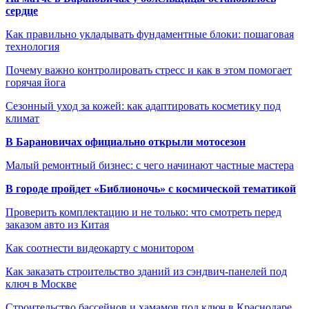
сердце
Как правильно укладывать фундаментные блоки: пошаговая
технология
Почему важно контролировать стресс и как в этом помогает
горячая йога
Сезонный уход за кожей: как адаптировать косметику под
климат
В Барановичах официально открыли мотосезон
Малый ремонтный бизнес: с чего начинают частные мастера
В городе пройдет «Библионочь» с космической тематикой
Проверить комплектацию и не только: что смотреть перед
заказом авто из Китая
Как соотнести видеокарту с монитором
Как заказать строительство зданий из сэндвич-панелей под
ключ в Москве
Строительство бассейнов и хамамов под ключ в Краснодаре