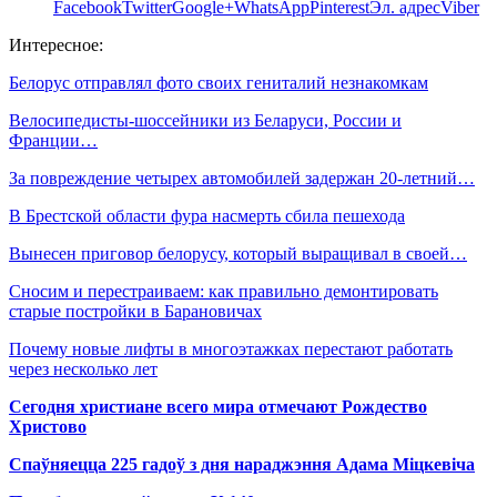
Facebook
Twitter
Google+
WhatsApp
Pinterest
Эл. адрес
Viber
Интересное:
Белорус отправлял фото своих гениталий незнакомкам
Велосипедисты-шоссейники из Беларуси, России и
Франции…
За повреждение четырех автомобилей задержан 20-летний…
В Брестской области фура насмерть сбила пешехода
Вынесен приговор белорусу, который выращивал в своей…
Сносим и перестраиваем: как правильно демонтировать
старые постройки в Барановичах
Почему новые лифты в многоэтажках перестают работать
через несколько лет
Сегодня христиане всего мира отмечают Рождество
Христово
Спаўняецца 225 гадоў з дня нараджэння Адама Міцкевіча