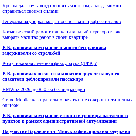
Крыша дала течь: когда звонить мастерам, а когда можно
справиться своими силами
Генеральная уборка: когда пора вызвать профессионалов
Косметический ремонт или капитальный переворот: как
выбрать масштаб работ в своей квартире
В Барановичском районе пьяного бесправника
задерживали со стрельбой
Кому показана лечебная физкультура (ЛФК)?
В Барановичах после столкновения двух легковушек
спасатели деблокировали пассажира
BMW i3 2026: до 850 км без подзарядки
Grand Mobile: как правильно начать и не совершить типичных
ошибок
В Барановичском районе уточнили границы населённых
пунктов в рамках административной актуализации
На участке Барановичи–Минск зафиксированы задержки