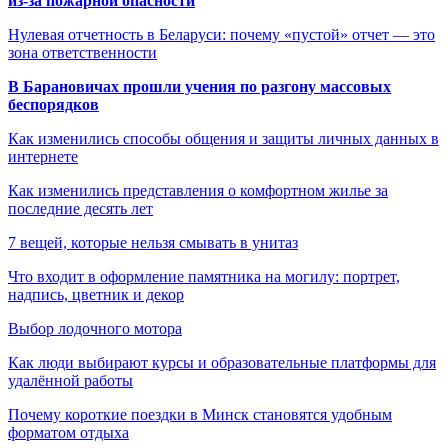
из-за пожарной опасности
Нулевая отчетность в Беларуси: почему «пустой» отчет — это
зона ответственности
В Барановичах прошли учения по разгону массовых
беспорядков
Как изменились способы общения и защиты личных данных в
интернете
Как изменились представления о комфортном жилье за
последние десять лет
7 вещей, которые нельзя смывать в унитаз
Что входит в оформление памятника на могилу: портрет,
надпись, цветник и декор
Выбор лодочного мотора
Как люди выбирают курсы и образовательные платформы для
удалённой работы
Почему короткие поездки в Минск становятся удобным
форматом отдыха