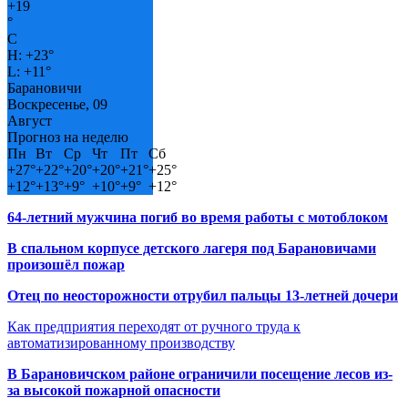
+
19
°
C
H:
+
23°
L:
+
11°
Барановичи
Воскресенье, 09
Август
Прогноз на неделю
Пн
Вт
Ср
Чт
Пт
Сб
+
27°
+
22°
+
20°
+
20°
+
21°
+
25°
+
12°
+
13°
+
9°
+
10°
+
9°
+
12°
64-летний мужчина погиб во время работы с мотоблоком
В спальном корпусе детского лагеря под Барановичами
произошёл пожар
Отец по неосторожности отрубил пальцы 13-летней дочери
Как предприятия переходят от ручного труда к
автоматизированному производству
В Барановичском районе ограничили посещение лесов из-
за высокой пожарной опасности