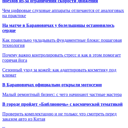
поездов из-за ограничения скорости движения
Чем цифровые слуховые аппараты отличаются от аналоговых
на практике
На матче в Барановичах у болельщицы остановилось
сердце
Как правильно укладывать фундаментные блоки: пошаговая
технология
Почему важно контролировать стресс и как в этом помогает
горячая йога
Сезонный уход за кожей: как адаптировать косметику под
климат
В Барановичах официально открыли мотосезон
Малый ремонтный бизнес: с чего начинают частные мастера
В городе пройдет «Библионочь» с космической тематикой
Проверить комплектацию и не только: что смотреть перед
заказом авто из Китая