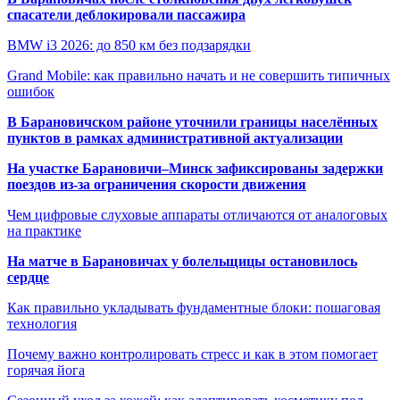
спасатели деблокировали пассажира
BMW i3 2026: до 850 км без подзарядки
Grand Mobile: как правильно начать и не совершить типичных
ошибок
В Барановичском районе уточнили границы населённых
пунктов в рамках административной актуализации
На участке Барановичи–Минск зафиксированы задержки
поездов из-за ограничения скорости движения
Чем цифровые слуховые аппараты отличаются от аналоговых
на практике
На матче в Барановичах у болельщицы остановилось
сердце
Как правильно укладывать фундаментные блоки: пошаговая
технология
Почему важно контролировать стресс и как в этом помогает
горячая йога