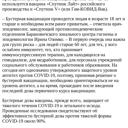
используется вакцина «Спутник Лайт» российского
производства и «Спутник V» (или Гам-КОВИД-Вак).
– Бустерная вакцинация проводится лицам в возрасте 18 лет и
старше и необходима всем ранее привитым, – отметила врач-
эпидемиолог, заведующий противоэпидемическим
отделением Барановичского зонального центра гигиены и
эпидемиологии Ирина Озимко. – В первую очередь она важна
для групп риска – для людей старше 60 лет, для тех, у кого
ослаблен иммунитет, тех, кто принимает
иммуносупрессивную терапию, для находящихся на
гемодиализе, для медработников, для персонала учреждений
социального обслуживания и работников образования. На
сегодня нет однозначно утвержденного защитного уровня
антител против COVID-19, поэтому, принимая решение о
бустерной вакцинации, необходимо ориентироваться не на
уровень антител, а на время, прошедшее после введения
последней дозы первичного курса вакцинации.
Бустерные дозы вакцины, прежде всего, защищают от
тяжелого течения COVID-19 и летального исхода.
Проведенные исследования свидетельствуют об
эффективности бустерной дозы против тяжелой формы
COVID-19 около 90%.