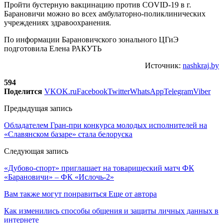
Пройти бустерную вакцинацию против COVID-19 в г.
Барановичи можно во всех амбулаторно-поликлинических
учреждениях здравоохранения.
По информации Барановичского зонального ЦГиЭ
подготовила Елена РАКУТЬ
Источник:
nashkraj.by
594
Поделится
VK
OK.ru
Facebook
Twitter
WhatsApp
Telegram
Viber
Предыдущая запись
Обладателем Гран-при конкурса молодых исполнителей на
«Славянском базаре» стала белоруска
Следующая запись
«Дубово-спорт» приглашает на товарищеский матч ФК
«Барановичи» – ФК «Ислочь-2»
Вам также могут понравиться
Еще от автора
Как изменились способы общения и защиты личных данных в
интернете