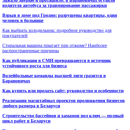
Зажало дверью и протащило: в Барановичах осудили
водителя автобуса за травмирование пассажирки
Взрыв в доме под Гродно: разрушены квартиры, один
человек в больнице
Как выбрать холодильник: подробное руководство для
покупателей
Стиральная машина прыгает при отжиме? Наиболее
распространенные причины
Как публикации в СМИ превращаются в источник
устойчивого роста для бизнеса
Волейбольные команды высшей лиги сразятся в
Барановичах
Как купить или продать сайт: руководство и особенности
Реализация масштабных проектов продвижения бизнесов
любого размера в Беларуси
Строительство бассейнов и хамамов под ключ — полный
цикл работ в Беларуси