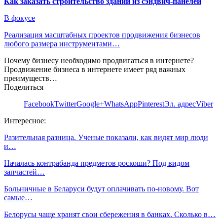
Как заказать строительство зданий из сэндвич-панелей
В фокусе
Реализация масштабных проектов продвижения бизнесов
любого размера инструментами…
Почему бизнесу необходимо продвигаться в интернете?
Продвижение бизнеса в интернете имеет ряд важных
преимуществ…
Поделиться
Facebook
Twitter
Google+
WhatsApp
Pinterest
Эл. адрес
Viber
Интересное:
Разительная разница. Ученые показали, как видят мир люди
и…
Началась контрабанда предметов роскоши? Под видом
запчастей…
Больничные в Беларуси будут оплачивать по-новому. Вот
самые…
Белорусы чаще хранят свои сбережения в банках. Сколько в…