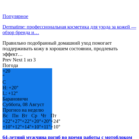
Популярное
Dermatime: профессиональная косметика для ухода за кожей —
обзор бренда и…
Правильно подобранный домашний уход помогает
поддерживать кожу в хорошем состоянии, продлевать
эффект…
Prev
Next
1 из 3
Погода
+
20
°
C
H:
+
20°
L:
+
12°
Барановичи
Суббота, 08 Август
Прогноз на неделю
Вс
Пн
Вт
Ср
Чт
Пт
+
22°
+
27°
+
22°
+
20°
+
20°
+
24°
+
10°
+
12°
+
14°
+
10°
+
11°
+
10°
64-летний мужчина погиб во время работы с мотоблоком