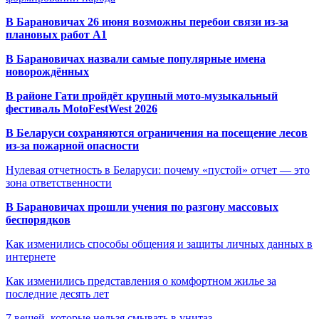
В Барановичах 26 июня возможны перебои связи из-за
плановых работ A1
В Барановичах назвали самые популярные имена
новорождённых
В районе Гати пройдёт крупный мото-музыкальный
фестиваль MotoFestWest 2026
В Беларуси сохраняются ограничения на посещение лесов
из-за пожарной опасности
Нулевая отчетность в Беларуси: почему «пустой» отчет — это
зона ответственности
В Барановичах прошли учения по разгону массовых
беспорядков
Как изменились способы общения и защиты личных данных в
интернете
Как изменились представления о комфортном жилье за
последние десять лет
7 вещей, которые нельзя смывать в унитаз