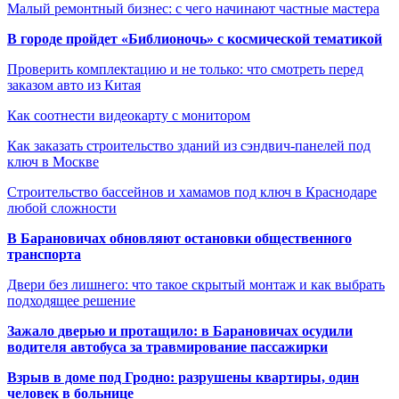
Малый ремонтный бизнес: с чего начинают частные мастера
В городе пройдет «Библионочь» с космической тематикой
Проверить комплектацию и не только: что смотреть перед
заказом авто из Китая
Как соотнести видеокарту с монитором
Как заказать строительство зданий из сэндвич-панелей под
ключ в Москве
Строительство бассейнов и хамамов под ключ в Краснодаре
любой сложности
В Барановичах обновляют остановки общественного
транспорта
Двери без лишнего: что такое скрытый монтаж и как выбрать
подходящее решение
Зажало дверью и протащило: в Барановичах осудили
водителя автобуса за травмирование пассажирки
Взрыв в доме под Гродно: разрушены квартиры, один
человек в больнице