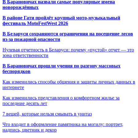
В Барановичах назвали самые популярные имена
новорождённых
В районе Гати пройдёт крупный мото-музыкальный
фестиваль MotoFestWest 2026
В Беларуси сохраняются ограничения на посещение лесов
из-за пожарной опасности
Нулевая отчетность в Беларуси: почему «пустой» отчет — это
зона ответственности
В Барановичах прошли учения по разгону массовых
беспорядков
Как изменились способы общения и защиты личных данных в
интернете
Как изменились представления о комфортном жилье за
последние десять лет
7 вещей, которые нельзя смывать в унитаз
Что входит в оформление памятника на могилу: портрет,
надпись, цветник и декор