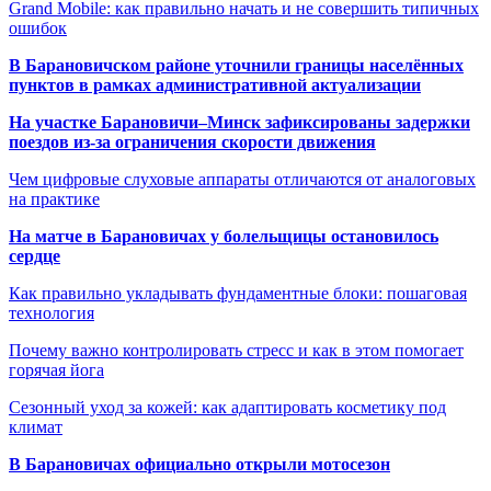
Grand Mobile: как правильно начать и не совершить типичных
ошибок
В Барановичском районе уточнили границы населённых
пунктов в рамках административной актуализации
На участке Барановичи–Минск зафиксированы задержки
поездов из-за ограничения скорости движения
Чем цифровые слуховые аппараты отличаются от аналоговых
на практике
На матче в Барановичах у болельщицы остановилось
сердце
Как правильно укладывать фундаментные блоки: пошаговая
технология
Почему важно контролировать стресс и как в этом помогает
горячая йога
Сезонный уход за кожей: как адаптировать косметику под
климат
В Барановичах официально открыли мотосезон