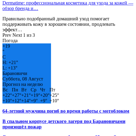
Dermatime: профессиональная косметика для ухода за кожей —
обзор бренда и…
Правильно подобранный домашний уход помогает
поддерживать кожу в хорошем состоянии, продлевать
эффект…
Prev
Next
1 из 3
Погода
+
19
°
C
H:
+
21°
L:
+
13°
Барановичи
Суббота, 08 Август
Прогноз на неделю
Вс
Пн
Вт
Ср
Чт
Пт
+
22°
+
27°
+
21°
+
19°
+
20°
+
25°
+
10°
+
12°
+
14°
+
9°
+
9°
+
10°
64-летний мужчина погиб во время работы с мотоблоком
В спальном корпусе детского лагеря под Барановичами
произошёл пожар