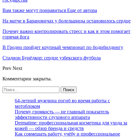
Вам также могут понравиться
Еще от автора
На матче в Барановичах у болельщицы остановилось сердце
Почему важно контролировать стресс и как в этом помогает
горячая йога
В Гродно пройдет крупный чемпионат по бодибилдингу
Стадион Бунёдкор: сердце узбекского футбола
Prev
Next
Комментарии закрыты.
64-летний мужчина погиб во время работы с
мотоблоком
Почему громкость — не главный показатель
эффективности слухового аппарата
Dermatime: профессиональная косметика для ухода за
кожей — обзор бренда и средств
Как совмещать работу, учёбу и профессиональное