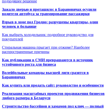
подходящее решение
Зажало дверью и протащило: в Барановичах осудили
водителя автобуса за травмирование пассажирки
Взрыв в доме под Гродно: разрушены квартиры, один
человек в больнице
Как выбрать холодильник: подробное руководство для
покупателей
Стиральная машина прыгает при отжиме? Наиболее
распространенные причины
Как публикации в СМИ превращаются в источник
устойчивого роста для бизнеса
Волейбольные команды высшей лиги сразятся в
Барановичах
Как купить или продать сайт: руководство и особенности
Реализация масштабных проектов продвижения бизнесов
любого размера в Беларуси
Строительство бассейнов и хамамов под ключ — полный