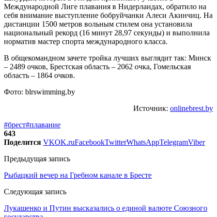
Международной Лиге плавания в Нидерландах, обратило на
себя внимание выступление бобруйчанки Алеси Акинчиц. На
дистанции 1500 метров вольным стилем она установила
национальный рекорд (16 минут 28,97 секунды) и выполнила
норматив мастер спорта международного класса.
В общекомандном зачете тройка лучших выглядит так: Минск
– 2489 очков, Брестская область – 2062 очка, Гомельская
область – 1864 очков.
Фото: blrswimming.by
Источник:
onlinebrest.by
#брест
#плавание
643
Поделится
VK
OK.ru
Facebook
Twitter
WhatsApp
Telegram
Viber
Предыдущая запись
Рыбацкий вечер на Гребном канале в Бресте
Следующая запись
Лукашенко и Путин высказались о единой валюте Союзного
государства