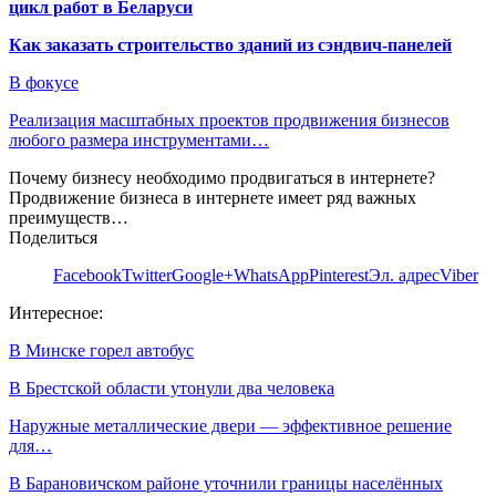
цикл работ в Беларуси
Как заказать строительство зданий из сэндвич-панелей
В фокусе
Реализация масштабных проектов продвижения бизнесов
любого размера инструментами…
Почему бизнесу необходимо продвигаться в интернете?
Продвижение бизнеса в интернете имеет ряд важных
преимуществ…
Поделиться
Facebook
Twitter
Google+
WhatsApp
Pinterest
Эл. адрес
Viber
Интересное:
В Минске горел автобус
В Брестской области утонули два человека
Наружные металлические двери — эффективное решение
для…
В Барановичском районе уточнили границы населённых