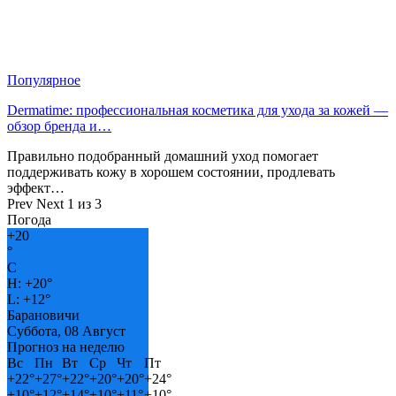
Популярное
Dermatime: профессиональная косметика для ухода за кожей —
обзор бренда и…
Правильно подобранный домашний уход помогает
поддерживать кожу в хорошем состоянии, продлевать
эффект…
Prev
Next
1 из 3
Погода
+
20
°
C
H:
+
20°
L:
+
12°
Барановичи
Суббота, 08 Август
Прогноз на неделю
Вс
Пн
Вт
Ср
Чт
Пт
+
22°
+
27°
+
22°
+
20°
+
20°
+
24°
+
10°
+
12°
+
14°
+
10°
+
11°
+
10°