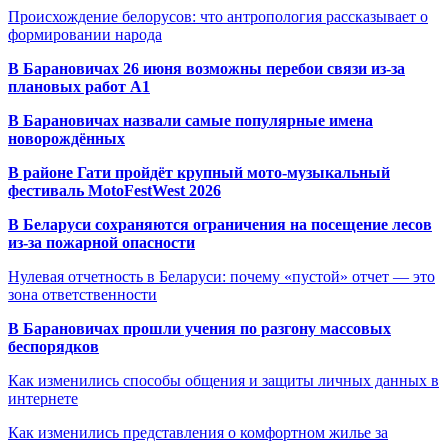
Происхождение белорусов: что антропология рассказывает о
формировании народа
В Барановичах 26 июня возможны перебои связи из-за
плановых работ A1
В Барановичах назвали самые популярные имена
новорождённых
В районе Гати пройдёт крупный мото-музыкальный
фестиваль MotoFestWest 2026
В Беларуси сохраняются ограничения на посещение лесов
из-за пожарной опасности
Нулевая отчетность в Беларуси: почему «пустой» отчет — это
зона ответственности
В Барановичах прошли учения по разгону массовых
беспорядков
Как изменились способы общения и защиты личных данных в
интернете
Как изменились представления о комфортном жилье за