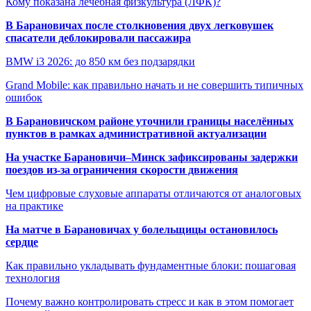
Кому показана лечебная физкультура (ЛФК)?
В Барановичах после столкновения двух легковушек
спасатели деблокировали пассажира
BMW i3 2026: до 850 км без подзарядки
Grand Mobile: как правильно начать и не совершить типичных
ошибок
В Барановичском районе уточнили границы населённых
пунктов в рамках административной актуализации
На участке Барановичи–Минск зафиксированы задержки
поездов из-за ограничения скорости движения
Чем цифровые слуховые аппараты отличаются от аналоговых
на практике
На матче в Барановичах у болельщицы остановилось
сердце
Как правильно укладывать фундаментные блоки: пошаговая
технология
Почему важно контролировать стресс и как в этом помогает