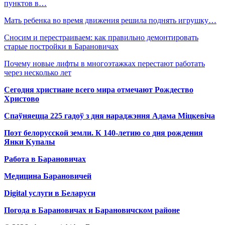
пунктов в…
Мать ребенка во время движения решила поднять игрушку…
Сносим и перестраиваем: как правильно демонтировать
старые постройки в Барановичах
Почему новые лифты в многоэтажках перестают работать
через несколько лет
Сегодня христиане всего мира отмечают Рождество
Христово
Спаўняецца 225 гадоў з дня нараджэння Адама Міцкевіча
Поэт белорусской земли. К 140-летию со дня рождения
Янки Купалы
Работа в Барановичах
Медицина Барановичей
Digital услуги в Беларуси
Погода в Барановичах и Барановичском районе