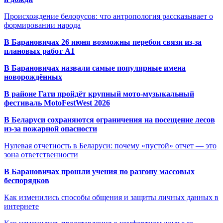
Происхождение белорусов: что антропология рассказывает о
формировании народа
В Барановичах 26 июня возможны перебои связи из-за
плановых работ A1
В Барановичах назвали самые популярные имена
новорождённых
В районе Гати пройдёт крупный мото-музыкальный
фестиваль MotoFestWest 2026
В Беларуси сохраняются ограничения на посещение лесов
из-за пожарной опасности
Нулевая отчетность в Беларуси: почему «пустой» отчет — это
зона ответственности
В Барановичах прошли учения по разгону массовых
беспорядков
Как изменились способы общения и защиты личных данных в
интернете