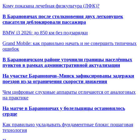
Кому показана лечебная физкультура (ЛФК)?
В Барановичах после столкновения двух легковушек
спасатели деблокировали пассажира
BMW i3 2026: до 850 км без подзарядки
Grand Mobile: как правильно начать и не совершить типичных
ошибок
В Барановичском районе уточнили границы населённых
пунктов в рамках административной актуализации
На участке Барановичи–Минск зафиксированы задержки
поездов из-за ограничения скорости движения
Чем цифровые слуховые аппараты отличаются от аналоговых
на практике
На матче в Барановичах у болельщицы остановилось
сердце
Как правильно укладывать фундаментные блоки: пошаговая
технология