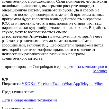
сомнительного происхождения. Сами понимаете, что запуская
подобные приложения, вы серьезно рискуете повредить
операционную систему каким-то вирусом. Да и совсем не
факт, что после произошедших изменений протокола данные
программы будут корректно взаимодействовать с сервером
ICQ, да и гарантий, что эти надстройки не отправляют ваш
пароль от аськи куда-нибудь «налево» никаких нет. В крайнем
случае, можете воспользоваться on-line
автоответчиком
Answer.im
(www.answer.im), который умеет
работать с различными сетями моментального обмена
сообщениями, включая ICQ. Его создатели придерживаются
некоторой политики конфиденциальности в отличие от
неизвестных разработчиков различных программ
сомнительного качества.
протестировано Compulog.ru (сервис
ремонта компьютеров в
Москве
)
670
Поделится
VK
OK.ru
Facebook
Twitter
WhatsApp
Telegram
Viber
Предыдущая запись
Дети и современные технологии
Следующая запись