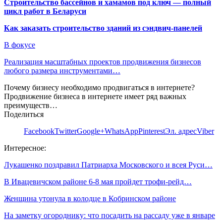
Строительство бассейнов и хамамов под ключ — полный
цикл работ в Беларуси
Как заказать строительство зданий из сэндвич-панелей
В фокусе
Реализация масштабных проектов продвижения бизнесов
любого размера инструментами…
Почему бизнесу необходимо продвигаться в интернете?
Продвижение бизнеса в интернете имеет ряд важных
преимуществ…
Поделиться
Facebook
Twitter
Google+
WhatsApp
Pinterest
Эл. адрес
Viber
Интересное:
Лукашенко поздравил Патриарха Московского и всея Руси…
В Ивацевичском районе 6-8 мая пройдет трофи-рейд…
Женщина утонула в колодце в Кобринском районе
На заметку огороднику: что посадить на рассаду уже в январе