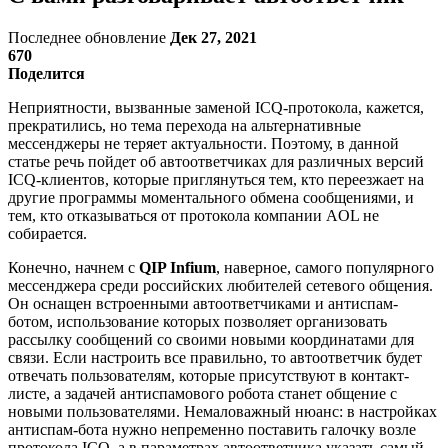
Последнее обновление
Дек 27, 2021
670
Поделится
Неприятности, вызванные заменой ICQ-протокола, кажется,
прекратились, но тема перехода на альтернативные
мессенджеры не теряет актуальности. Поэтому, в данной
статье речь пойдет об автоответчиках для различных версий
ICQ-клиентов, которые приглянуться тем, кто переезжает на
другие программы моментального обмена сообщениями, и
тем, кто отказываться от протокола компании AOL не
собирается.
Конечно, начнем с
QIP Infium
, наверное, самого популярного
мессенджера среди российских любителей сетевого общения.
Он оснащен встроенными автоответчиками и антиспам-
ботом, использование которых позволяет организовать
рассылку сообщений со своими новыми координатами для
связи. Если настроить все правильно, то автоответчик будет
отвечать пользователям, которые присутствуют в контакт-
листе, а задачей антиспамового робота станет общение с
новыми пользователями. Немаловажный нюанс: в настройках
антиспам-бота нужно непременно поставить галочку возле
протокола ICQ, а в параметрах автоответчика указать самый