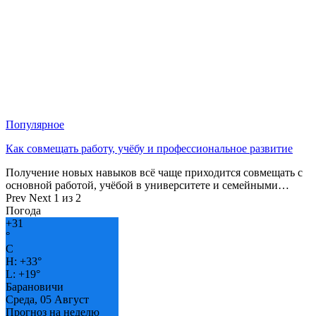
Популярное
Как совмещать работу, учёбу и профессиональное развитие
Получение новых навыков всё чаще приходится совмещать с
основной работой, учёбой в университете и семейными…
Prev
Next
1 из 2
Погода
+
31
°
C
H:
+
33°
L:
+
19°
Барановичи
Среда, 05 Август
Прогноз на неделю