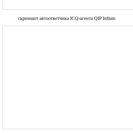
скриншот автоответчика ICQ-агента QIP Infium