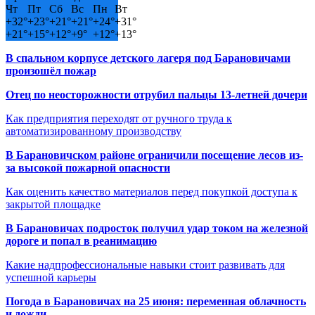
Чт
Пт
Сб
Вс
Пн
Вт
+
32°
+
23°
+
21°
+
21°
+
24°
+
31°
+
21°
+
15°
+
12°
+
9°
+
12°
+
13°
В спальном корпусе детского лагеря под Барановичами
произошёл пожар
Отец по неосторожности отрубил пальцы 13-летней дочери
Как предприятия переходят от ручного труда к
автоматизированному производству
В Барановичском районе ограничили посещение лесов из-
за высокой пожарной опасности
Как оценить качество материалов перед покупкой доступа к
закрытой площадке
В Барановичах подросток получил удар током на железной
дороге и попал в реанимацию
Какие надпрофессиональные навыки стоит развивать для
успешной карьеры
Погода в Барановичах на 25 июня: переменная облачность
и дожди