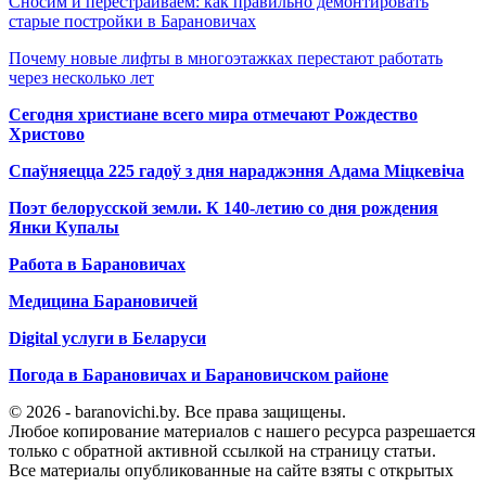
Сносим и перестраиваем: как правильно демонтировать
старые постройки в Барановичах
Почему новые лифты в многоэтажках перестают работать
через несколько лет
Сегодня христиане всего мира отмечают Рождество
Христово
Спаўняецца 225 гадоў з дня нараджэння Адама Міцкевіча
Поэт белорусской земли. К 140-летию со дня рождения
Янки Купалы
Работа в Барановичах
Медицина Барановичей
Digital услуги в Беларуси
Погода в Барановичах и Барановичском районе
© 2026 - baranovichi.by. Все права защищены.
Любое копирование материалов с нашего ресурса разрешается
только с обратной активной ссылкой на страницу статьи.
Все материалы опубликованные на сайте взяты с открытых