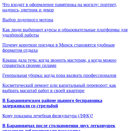
Что входит в оформление памятника на могилу: портрет,
надпись, цветник и декор
Выбор лодочного мотора
Как люди выбирают курсы и образовательные платформы для
удалённой работы
Почему короткие поездки в Минск становятся удобным
форматом отдыха
Крыша дала течь: когда звонить мастерам, а когда можно
справиться своими силами
Генеральная уборка: когда пора вызвать профессионалов
Косметический ремонт или капитальный переворот: как
выбрать масштаб работ в своей квартире
В Барановичском районе пьяного бесправника
задерживали со стрельбой
Кому показана лечебная физкультура (ЛФК)?
В Барановичах после столкновения двух легковушек
спасатели деблокировали пассажира