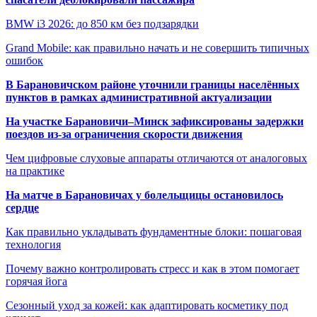
BMW i3 2026: до 850 км без подзарядки
Grand Mobile: как правильно начать и не совершить типичных
ошибок
В Барановичском районе уточнили границы населённых
пунктов в рамках административной актуализации
На участке Барановичи–Минск зафиксированы задержки
поездов из-за ограничения скорости движения
Чем цифровые слуховые аппараты отличаются от аналоговых
на практике
На матче в Барановичах у болельщицы остановилось
сердце
Как правильно укладывать фундаментные блоки: пошаговая
технология
Почему важно контролировать стресс и как в этом помогает
горячая йога
Сезонный уход за кожей: как адаптировать косметику под