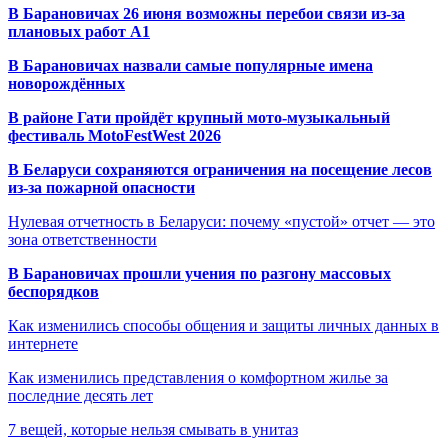
В Барановичах 26 июня возможны перебои связи из-за
плановых работ A1
В Барановичах назвали самые популярные имена
новорождённых
В районе Гати пройдёт крупный мото-музыкальный
фестиваль MotoFestWest 2026
В Беларуси сохраняются ограничения на посещение лесов
из-за пожарной опасности
Нулевая отчетность в Беларуси: почему «пустой» отчет — это
зона ответственности
В Барановичах прошли учения по разгону массовых
беспорядков
Как изменились способы общения и защиты личных данных в
интернете
Как изменились представления о комфортном жилье за
последние десять лет
7 вещей, которые нельзя смывать в унитаз