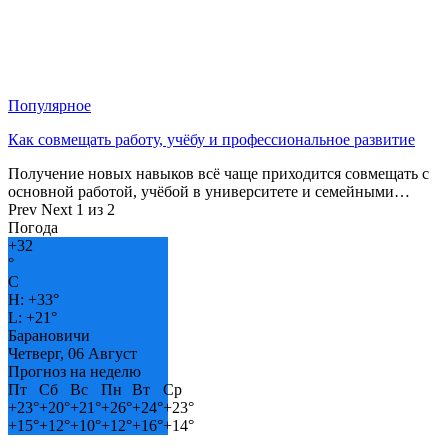
Популярное
Как совмещать работу, учёбу и профессиональное развитие
Получение новых навыков всё чаще приходится совмещать с
основной работой, учёбой в университете и семейными…
Prev
Next
1 из 2
Погода
+
32
°
C
H:
+
33°
L:
+
21°
Барановичи
Четверг, 06 Август
Прогноз на неделю
Пт
Сб
Вс
Пн
Вт
Ср
+
23°
+
20°
+
21°
+
26°
+
24°
+
23°
+
15°
+
12°
+
10°
+
12°
+
16°
+
14°