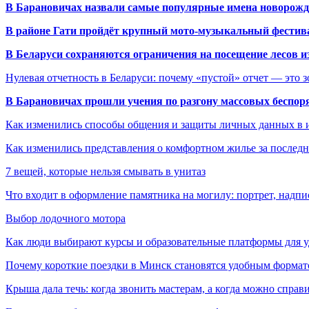
В Барановичах назвали самые популярные имена новорож
В районе Гати пройдёт крупный мото-музыкальный фестива
В Беларуси сохраняются ограничения на посещение лесов и
Нулевая отчетность в Беларуси: почему «пустой» отчет — это 
В Барановичах прошли учения по разгону массовых беспор
Как изменились способы общения и защиты личных данных в 
Как изменились представления о комфортном жилье за последни
7 вещей, которые нельзя смывать в унитаз
Что входит в оформление памятника на могилу: портрет, надпис
Выбор лодочного мотора
Как люди выбирают курсы и образовательные платформы для 
Почему короткие поездки в Минск становятся удобным формат
Крыша дала течь: когда звонить мастерам, а когда можно справ