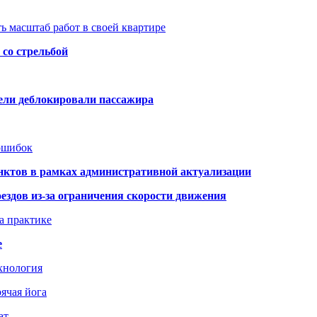
ь масштаб работ в своей квартире
со стрельбой
тели деблокировали пассажира
 ошибок
нктов в рамках административной актуализации
здов из-за ограничения скорости движения
а практике
е
хнология
ячая йога
ат