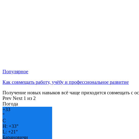
Популярное
Как совмещать работу, учёбу и профессиональное развитие
Получение новых навыков всё чаще приходится совмещать с о
Prev
Next
1 из 2
Погода
+
33
°
C
H:
+
33°
L:
+
21°
Барановичи