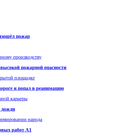
оизошёл пожар
анному производству
а высокой пожарной опасности
акрытой площадке
дороге и попал в реанимацию
шной карьеры
и дожди
формировании народа
овых работ A1