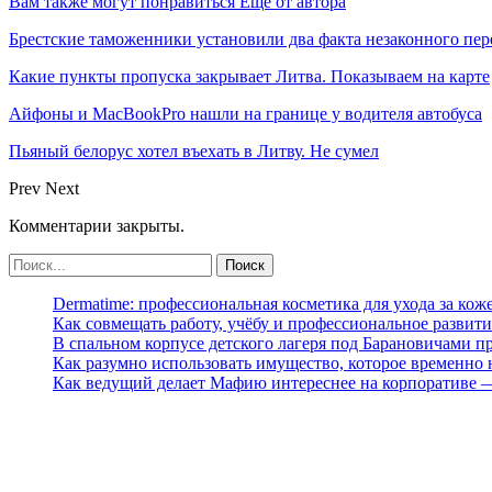
Вам также могут понравиться
Еще от автора
Брестские таможенники установили два факта незаконного п
Какие пункты пропуска закрывает Литва. Показываем на карте
Айфоны и MacBookPro нашли на границе у водителя автобуса
Пьяный белорус хотел въехать в Литву. Не сумел
Prev
Next
Комментарии закрыты.
Dermatime: профессиональная косметика для ухода за кож
Как совмещать работу, учёбу и профессиональное развити
В спальном корпусе детского лагеря под Барановичами 
Как разумно использовать имущество, которое временно
Как ведущий делает Мафию интереснее на корпоративе 