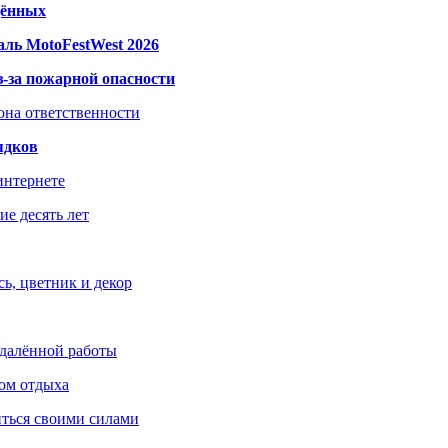
дённых
ль MotoFestWest 2026
з-за пожарной опасности
зона ответственности
ядков
интернете
е десять лет
ь, цветник и декор
удалённой работы
ом отдыха
иться своими силами