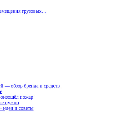
еремещения грузовых…
ей — обзор бренда и средств
е
произошёл пожар
 не нужно
— идеи и советы