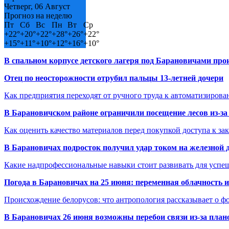
Четверг, 06 Август
Прогноз на неделю
Пт
Сб
Вс
Пн
Вт
Ср
+
22°
+
20°
+
22°
+
28°
+
26°
+
22°
+
15°
+
11°
+
10°
+
12°
+
16°
+
10°
В спальном корпусе детского лагеря под Барановичами пр
Отец по неосторожности отрубил пальцы 13-летней дочери
Как предприятия переходят от ручного труда к автоматизиров
В Барановичском районе ограничили посещение лесов из-з
Как оценить качество материалов перед покупкой доступа к з
В Барановичах подросток получил удар током на железной 
Какие надпрофессиональные навыки стоит развивать для успе
Погода в Барановичах на 25 июня: переменная облачность 
Происхождение белорусов: что антропология рассказывает о 
В Барановичах 26 июня возможны перебои связи из-за план