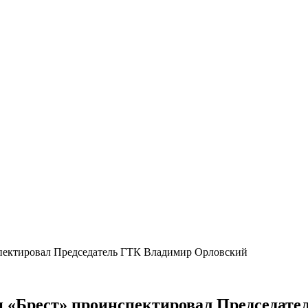
спектировал Председатель ГТК Владимир Орловский
 и «Брест» проинспектировал Председат