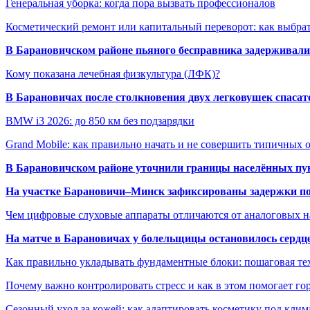
Генеральная уборка: когда пора вызвать профессионалов
Косметический ремонт или капитальный переворот: как выбрат
В Барановичском районе пьяного бесправника задерживали 
Кому показана лечебная физкультура (ЛФК)?
В Барановичах после столкновения двух легковушек спаса
BMW i3 2026: до 850 км без подзарядки
Grand Mobile: как правильно начать и не совершить типичных
В Барановичском районе уточнили границы населённых пу
На участке Барановичи–Минск зафиксированы задержки пое
Чем цифровые слуховые аппараты отличаются от аналоговых н
На матче в Барановичах у болельщицы остановилось сердц
Как правильно укладывать фундаментные блоки: пошаговая те
Почему важно контролировать стресс и как в этом помогает гор
Сезонный уход за кожей: как адаптировать косметику под клим