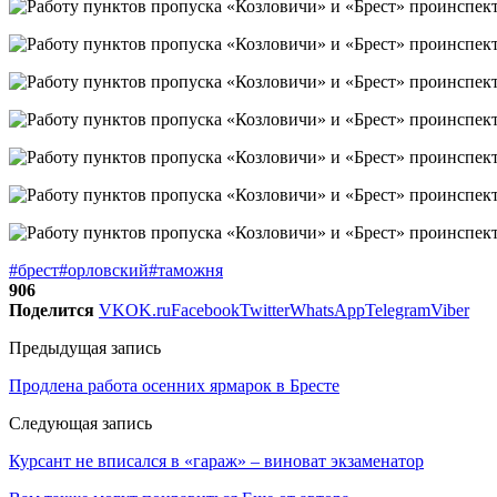
#брест
#орловский
#таможня
906
Поделится
VK
OK.ru
Facebook
Twitter
WhatsApp
Telegram
Viber
Предыдущая запись
Продлена работа осенних ярмарок в Бресте
Следующая запись
Курсант не вписался в «гараж» – виноват экзаменатор