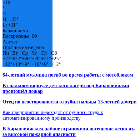
+
19
°
C
H:
+
23°
L:
+
11°
Барановичи
Воскресенье, 09
Август
Прогноз на неделю
Пн
Вт
Ср
Чт
Пт
Сб
+
27°
+
22°
+
20°
+
20°
+
21°
+
25°
+
12°
+
13°
+
9°
+
10°
+
9°
+
12°
64-летний мужчина погиб во время работы с мотоблоком
В спальном корпусе детского лагеря под Барановичами
произошёл пожар
Отец по неосторожности отрубил пальцы 13-летней дочери
Как предприятия переходят от ручного труда к
автоматизированному производству
В Барановичском районе ограничили посещение лесов из-
за высокой пожарной опасности