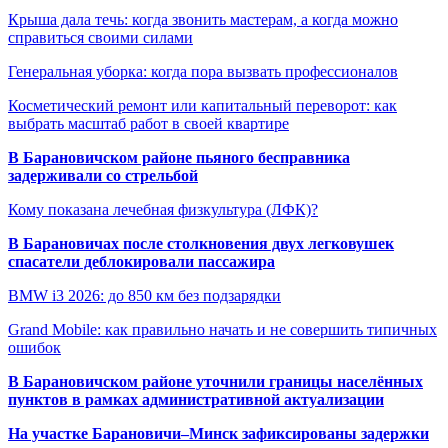
Крыша дала течь: когда звонить мастерам, а когда можно
справиться своими силами
Генеральная уборка: когда пора вызвать профессионалов
Косметический ремонт или капитальный переворот: как
выбрать масштаб работ в своей квартире
В Барановичском районе пьяного бесправника
задерживали со стрельбой
Кому показана лечебная физкультура (ЛФК)?
В Барановичах после столкновения двух легковушек
спасатели деблокировали пассажира
BMW i3 2026: до 850 км без подзарядки
Grand Mobile: как правильно начать и не совершить типичных
ошибок
В Барановичском районе уточнили границы населённых
пунктов в рамках административной актуализации
На участке Барановичи–Минск зафиксированы задержки