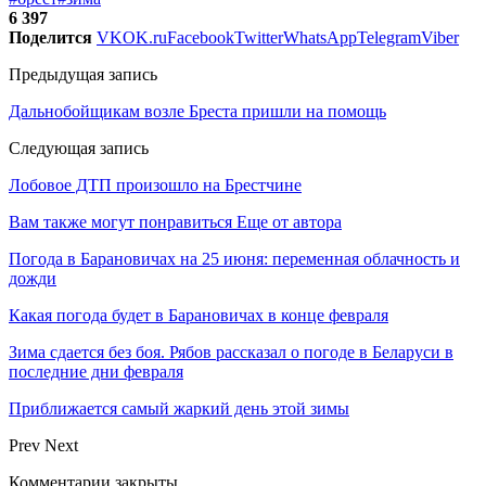
6 397
Поделится
VK
OK.ru
Facebook
Twitter
WhatsApp
Telegram
Viber
Предыдущая запись
Дальнобойщикам возле Бреста пришли на помощь
Следующая запись
Лобовое ДТП произошло на Брестчине
Вам также могут понравиться
Еще от автора
Погода в Барановичах на 25 июня: переменная облачность и
дожди
Какая погода будет в Барановичах в конце февраля
Зима сдается без боя. Рябов рассказал о погоде в Беларуси в
последние дни февраля
Приближается самый жаркий день этой зимы
Prev
Next
Комментарии закрыты.