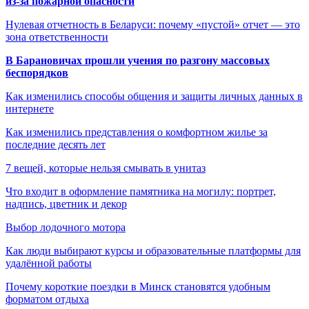
из-за пожарной опасности
Нулевая отчетность в Беларуси: почему «пустой» отчет — это
зона ответственности
В Барановичах прошли учения по разгону массовых
беспорядков
Как изменились способы общения и защиты личных данных в
интернете
Как изменились представления о комфортном жилье за
последние десять лет
7 вещей, которые нельзя смывать в унитаз
Что входит в оформление памятника на могилу: портрет,
надпись, цветник и декор
Выбор лодочного мотора
Как люди выбирают курсы и образовательные платформы для
удалённой работы
Почему короткие поездки в Минск становятся удобным
форматом отдыха