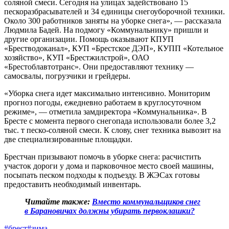
соляной смеси. Сегодня на улицах задействовано 15
пескоразбрасывателей и 34 единицы снегоуборочной техники.
Около 300 работников заняты на уборке снега», — рассказала
Людмила Бадей. На подмогу «Коммунальнику» пришли и
другие организации. Помощь оказывают КПУП
«Брестводоканал», КУП «Брестское ДЭП», КУПП «Котельное
хозяйство», КУП «Брестжилстрой», ОАО
«Брестоблавтотранс». Они предоставляют технику —
самосвалы, погрузчики и грейдеры.
«Уборка снега идет максимально интенсивно. Мониторим
прогноз погоды, ежедневно работаем в круглосуточном
режиме», — отметила замдиректора «Коммунальника». В
Бресте с момента первого снегопада использовали более 3,2
тыс. т песко-соляной смеси. К слову, снег техника вывозит на
две специализированные площадки.
Брестчан призывают помочь в уборке снега: расчистить
участок дороги у дома и парковочное место своей машины,
посыпать песком подходы к подъезду. В ЖЭСах готовы
предоставить необходимый инвентарь.
Читайте также:
Вместо коммунальщиков снег
в Барановичах должны убирать первоклашки?
#брест
#зима