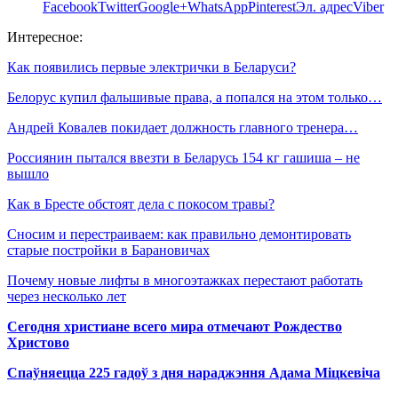
Facebook
Twitter
Google+
WhatsApp
Pinterest
Эл. адрес
Viber
Интересное:
Как появились первые электрички в Беларуси?
Белорус купил фальшивые права, а попался на этом только…
Андрей Ковалев покидает должность главного тренера…
Россиянин пытался ввезти в Беларусь 154 кг гашиша – не
вышло
Как в Бресте обстоят дела с покосом травы?
Сносим и перестраиваем: как правильно демонтировать
старые постройки в Барановичах
Почему новые лифты в многоэтажках перестают работать
через несколько лет
Сегодня христиане всего мира отмечают Рождество
Христово
Спаўняецца 225 гадоў з дня нараджэння Адама Міцкевіча