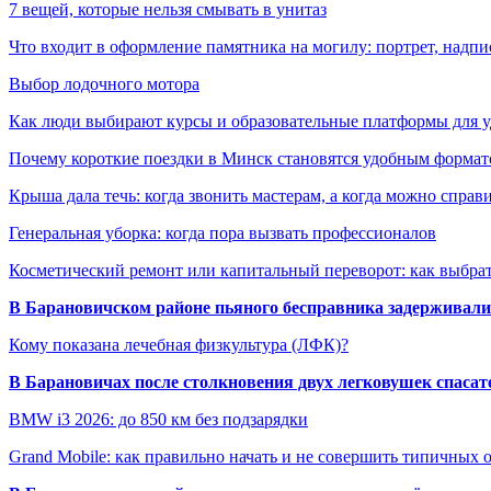
7 вещей, которые нельзя смывать в унитаз
Что входит в оформление памятника на могилу: портрет, надпис
Выбор лодочного мотора
Как люди выбирают курсы и образовательные платформы для 
Почему короткие поездки в Минск становятся удобным формат
Крыша дала течь: когда звонить мастерам, а когда можно справ
Генеральная уборка: когда пора вызвать профессионалов
Косметический ремонт или капитальный переворот: как выбрат
В Барановичском районе пьяного бесправника задерживали 
Кому показана лечебная физкультура (ЛФК)?
В Барановичах после столкновения двух легковушек спаса
BMW i3 2026: до 850 км без подзарядки
Grand Mobile: как правильно начать и не совершить типичных