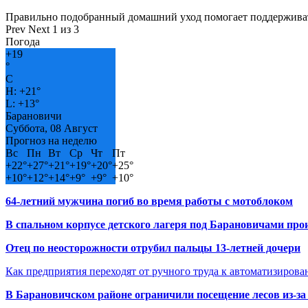
Правильно подобранный домашний уход помогает поддерживат
Prev
Next
1 из 3
Погода
+
19
°
C
H:
+
21°
L:
+
13°
Барановичи
Суббота, 08 Август
Прогноз на неделю
Вс
Пн
Вт
Ср
Чт
Пт
+
22°
+
27°
+
21°
+
19°
+
20°
+
25°
+
10°
+
12°
+
14°
+
9°
+
9°
+
10°
64-летний мужчина погиб во время работы с мотоблоком
В спальном корпусе детского лагеря под Барановичами пр
Отец по неосторожности отрубил пальцы 13-летней дочери
Как предприятия переходят от ручного труда к автоматизиров
В Барановичском районе ограничили посещение лесов из-з