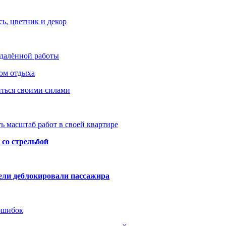
ь, цветник и декор
удалённой работы
ом отдыха
иться своими силами
ь масштаб работ в своей квартире
со стрельбой
тели деблокировали пассажира
 ошибок