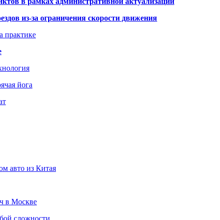
нктов в рамках административной актуализации
здов из-за ограничения скорости движения
а практике
е
хнология
ячая йога
ат
ом авто из Китая
юч в Москве
юбой сложности