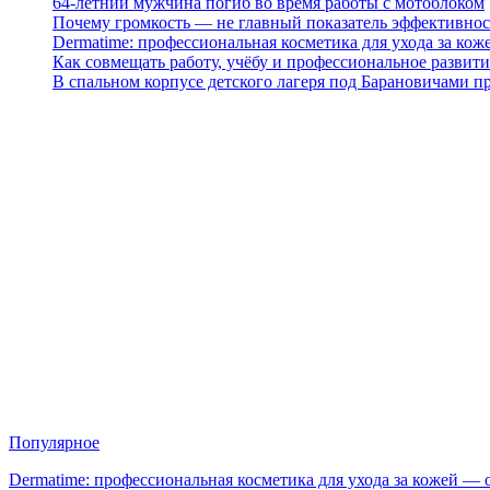
64-летний мужчина погиб во время работы с мотоблоком
Почему громкость — не главный показатель эффективнос
Dermatime: профессиональная косметика для ухода за кож
Как совмещать работу, учёбу и профессиональное развити
В спальном корпусе детского лагеря под Барановичами 
Популярное
Dermatime: профессиональная косметика для ухода за кожей —