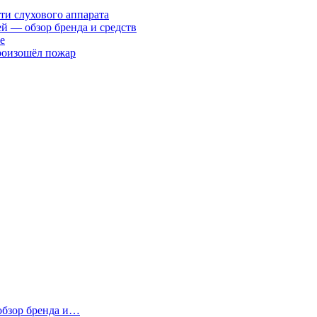
ти слухового аппарата
ей — обзор бренда и средств
е
произошёл пожар
 обзор бренда и…