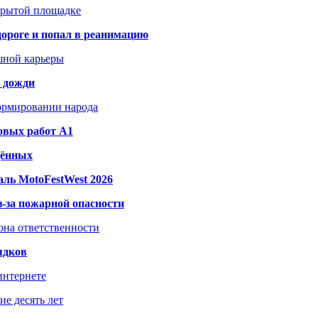
акрытой площадке
дороге и попал в реанимацию
шной карьеры
и дожди
формировании народа
овых работ A1
дённых
ль MotoFestWest 2026
з-за пожарной опасности
зона ответственности
ядков
интернете
е десять лет