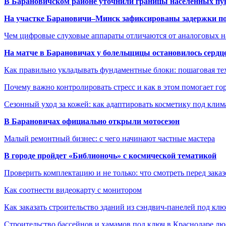
В Барановичском районе уточнили границы населённых пу
На участке Барановичи–Минск зафиксированы задержки пое
Чем цифровые слуховые аппараты отличаются от аналоговых н
На матче в Барановичах у болельщицы остановилось сердц
Как правильно укладывать фундаментные блоки: пошаговая те
Почему важно контролировать стресс и как в этом помогает гор
Сезонный уход за кожей: как адаптировать косметику под клим
В Барановичах официально открыли мотосезон
Малый ремонтный бизнес: с чего начинают частные мастера
В городе пройдет «Библионочь» с космической тематикой
Проверить комплектацию и не только: что смотреть перед заказ
Как соотнести видеокарту с монитором
Как заказать строительство зданий из сэндвич-панелей под кл
Строительство бассейнов и хамамов под ключ в Краснодаре л