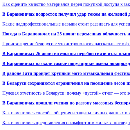
Как оценить качество материалов перед покупкой доступа к з
В Барановичах подросток получил удар током на железной 
Какие надпрофессиональные навыки стоит развивать для успе
Погода в Барановичах на 25 июня: переменная облачность 
Происхождение белорусов: что антропология рассказывает о 
В Барановичах 26 июня возможны перебои связи из-за план
В Барановичах назвали самые популярные имена новорож
В районе Гати пройдёт крупный мото-музыкальный фестива
В Беларуси сохраняются ограничения на посещение лесов и
Нулевая отчетность в Беларуси: почему «пустой» отчет — это 
В Барановичах прошли учения по разгону массовых беспор
Как изменились способы общения и защиты личных данных в 
Как изменились представления о комфортном жилье за последни