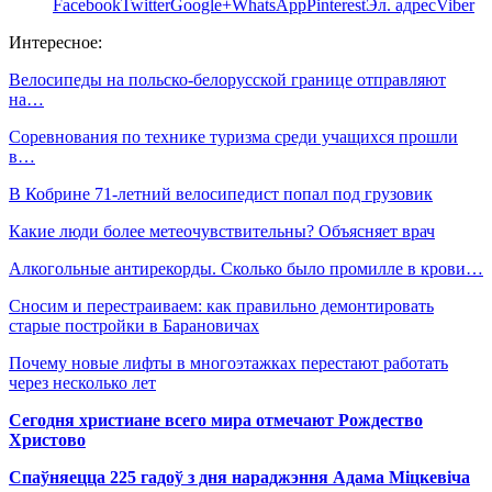
Facebook
Twitter
Google+
WhatsApp
Pinterest
Эл. адрес
Viber
Интересное:
Велосипеды на польско-белорусской границе отправляют
на…
Соревнования по технике туризма среди учащихся прошли
в…
В Кобрине 71-летний велосипедист попал под грузовик
Какие люди более метеочувствительны? Объясняет врач
Алкогольные антирекорды. Сколько было промилле в крови…
Сносим и перестраиваем: как правильно демонтировать
старые постройки в Барановичах
Почему новые лифты в многоэтажках перестают работать
через несколько лет
Сегодня христиане всего мира отмечают Рождество
Христово
Спаўняецца 225 гадоў з дня нараджэння Адама Міцкевіча