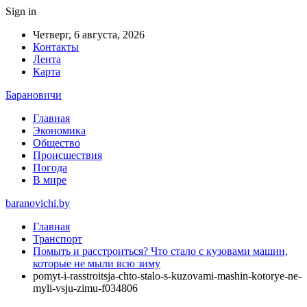
Sign in
Четверг, 6 августа, 2026
Контакты
Лента
Карта
Барановичи
Главная
Экономика
Общество
Происшествия
Погода
В мире
baranovichi.by
Главная
Транспорт
Помыть и расстроиться? Что стало с кузовами машин,
которые не мыли всю зиму
pomyt-i-rasstroitsja-chto-stalo-s-kuzovami-mashin-kotorye-ne-
myli-vsju-zimu-f034806