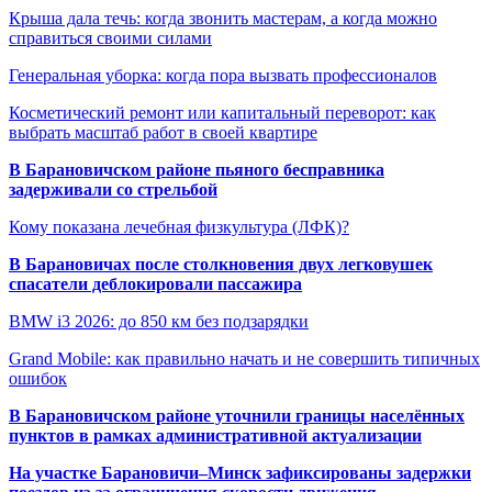
Крыша дала течь: когда звонить мастерам, а когда можно
справиться своими силами
Генеральная уборка: когда пора вызвать профессионалов
Косметический ремонт или капитальный переворот: как
выбрать масштаб работ в своей квартире
В Барановичском районе пьяного бесправника
задерживали со стрельбой
Кому показана лечебная физкультура (ЛФК)?
В Барановичах после столкновения двух легковушек
спасатели деблокировали пассажира
BMW i3 2026: до 850 км без подзарядки
Grand Mobile: как правильно начать и не совершить типичных
ошибок
В Барановичском районе уточнили границы населённых
пунктов в рамках административной актуализации
На участке Барановичи–Минск зафиксированы задержки