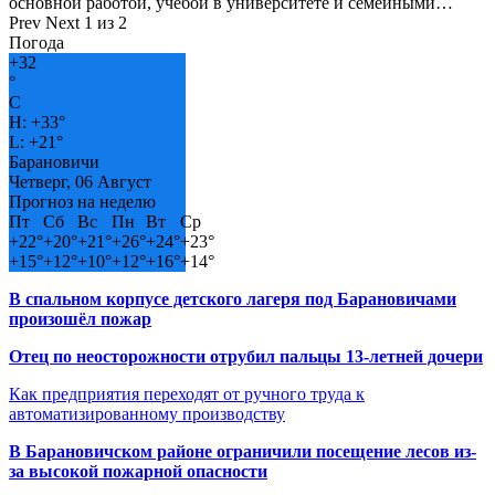
основной работой, учёбой в университете и семейными…
Prev
Next
1 из 2
Погода
+
32
°
C
H:
+
33°
L:
+
21°
Барановичи
Четверг, 06 Август
Прогноз на неделю
Пт
Сб
Вс
Пн
Вт
Ср
+
22°
+
20°
+
21°
+
26°
+
24°
+
23°
+
15°
+
12°
+
10°
+
12°
+
16°
+
14°
В спальном корпусе детского лагеря под Барановичами
произошёл пожар
Отец по неосторожности отрубил пальцы 13-летней дочери
Как предприятия переходят от ручного труда к
автоматизированному производству
В Барановичском районе ограничили посещение лесов из-
за высокой пожарной опасности