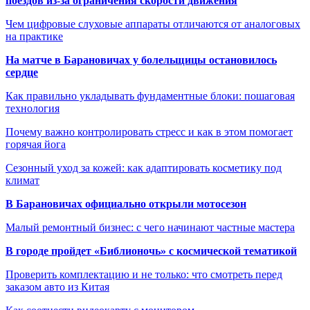
поездов из-за ограничения скорости движения
Чем цифровые слуховые аппараты отличаются от аналоговых
на практике
На матче в Барановичах у болельщицы остановилось
сердце
Как правильно укладывать фундаментные блоки: пошаговая
технология
Почему важно контролировать стресс и как в этом помогает
горячая йога
Сезонный уход за кожей: как адаптировать косметику под
климат
В Барановичах официально открыли мотосезон
Малый ремонтный бизнес: с чего начинают частные мастера
В городе пройдет «Библионочь» с космической тематикой
Проверить комплектацию и не только: что смотреть перед
заказом авто из Китая