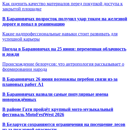
Как оценить качество материалов перед покупкой доступа к
закрытой площадке
В Барановичах подросток получил удар током на железной
дороге и попал в реанимацию
Какие надпрофессиональные навыки стоит развивать для
успешной карьеры
Погода в Барановичах на 25 июня: переменная облачность
и дожди
Происхождение белорусов: что антропология рассказывает о
формировании народа
В Барановичах 26 июня возможны перебои связи из-за
плановых работ A1
В Барановичах назвали самые популярные имена
новорождённых
В районе Гати пройдёт крупный мото-музыкальный
фестиваль MotoFestWest 2026
В Беларуси сохраняются ограничения на посещение лесов
из-за пожарной опасности