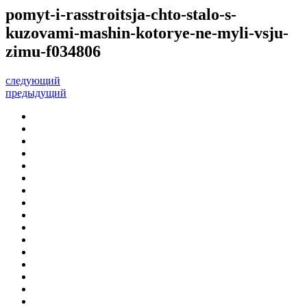
pomyt-i-rasstroitsja-chto-stalo-s-
kuzovami-mashin-kotorye-ne-myli-vsju-
zimu-f034806
следующий
предыдущий