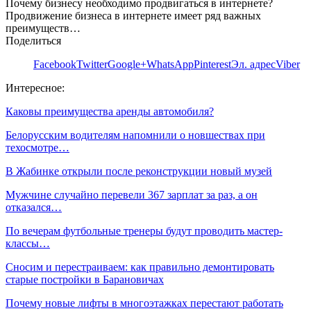
Почему бизнесу необходимо продвигаться в интернете?
Продвижение бизнеса в интернете имеет ряд важных
преимуществ…
Поделиться
Facebook
Twitter
Google+
WhatsApp
Pinterest
Эл. адрес
Viber
Интересное:
Каковы преимущества аренды автомобиля?
Белорусским водителям напомнили о новшествах при
техосмотре…
В Жабинке открыли после реконструкции новый музей
Мужчине случайно перевели 367 зарплат за раз, а он
отказался…
По вечерам футбольные тренеры будут проводить мастер-
классы…
Сносим и перестраиваем: как правильно демонтировать
старые постройки в Барановичах
Почему новые лифты в многоэтажках перестают работать