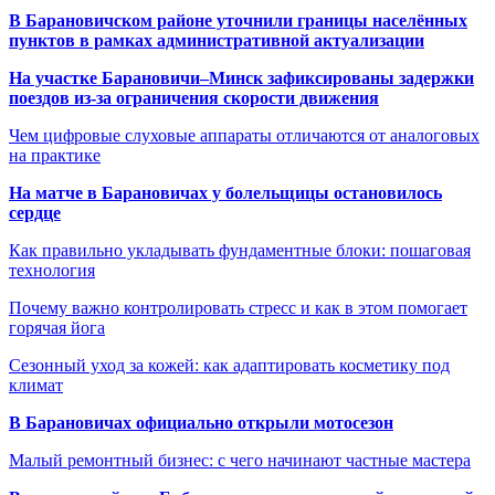
В Барановичском районе уточнили границы населённых
пунктов в рамках административной актуализации
На участке Барановичи–Минск зафиксированы задержки
поездов из-за ограничения скорости движения
Чем цифровые слуховые аппараты отличаются от аналоговых
на практике
На матче в Барановичах у болельщицы остановилось
сердце
Как правильно укладывать фундаментные блоки: пошаговая
технология
Почему важно контролировать стресс и как в этом помогает
горячая йога
Сезонный уход за кожей: как адаптировать косметику под
климат
В Барановичах официально открыли мотосезон
Малый ремонтный бизнес: с чего начинают частные мастера