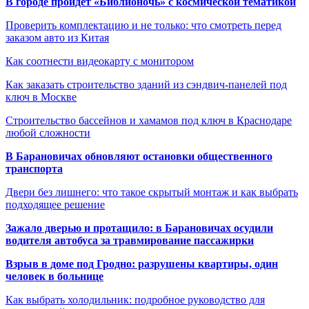
В городе пройдет «Библионочь» с космической тематикой
Проверить комплектацию и не только: что смотреть перед
заказом авто из Китая
Как соотнести видеокарту с монитором
Как заказать строительство зданий из сэндвич-панелей под
ключ в Москве
Строительство бассейнов и хамамов под ключ в Краснодаре
любой сложности
В Барановичах обновляют остановки общественного
транспорта
Двери без лишнего: что такое скрытый монтаж и как выбрать
подходящее решение
Зажало дверью и протащило: в Барановичах осудили
водителя автобуса за травмирование пассажирки
Взрыв в доме под Гродно: разрушены квартиры, один
человек в больнице
Как выбрать холодильник: подробное руководство для