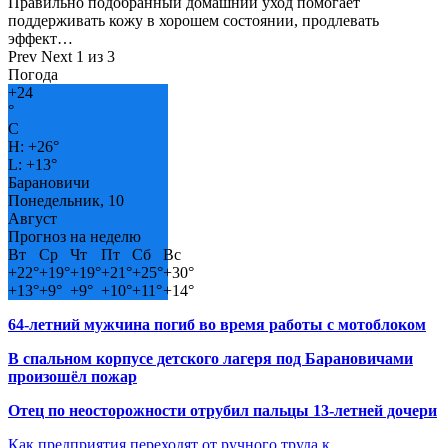
Правильно подобранный домашний уход помогает
поддерживать кожу в хорошем состоянии, продлевать
эффект…
Prev
Next
1 из 3
Погода
+
24
°
C
H:
+
26°
L:
+
13°
Барановичи
Понедельник, 10
Август
Прогноз на неделю
Вт
Ср
Чт
Пт
Сб
Вс
+
22°
+
19°
+
19°
+
21°
+
25°
+
30°
+
13°
+
9°
+
9°
+
10°
+
11°
+
14°
64-летний мужчина погиб во время работы с мотоблоком
В спальном корпусе детского лагеря под Барановичами
произошёл пожар
Отец по неосторожности отрубил пальцы 13-летней дочери
Как предприятия переходят от ручного труда к