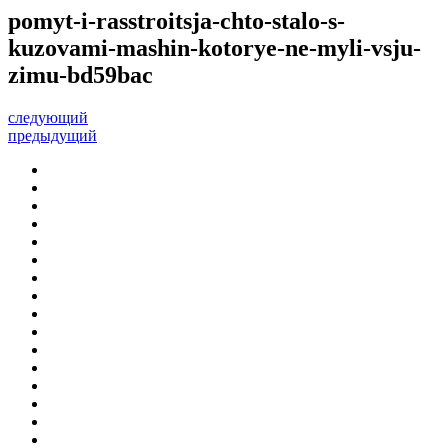
pomyt-i-rasstroitsja-chto-stalo-s-
kuzovami-mashin-kotorye-ne-myli-vsju-
zimu-bd59bac
следующий
предыдущий