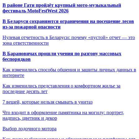
В районе Гати пройдёт крупный мото-музыкальный
фестиваль MotoFestWest 2026
В Беларуси сохраняются ограничения на посещение лесов
из-за пожарной опасности
Нулевая отчетность в Беларуси: почему «пустой» отчет — это
зона ответственности
В Барановичах прошли учения по разгону массовых
беспорядков
Как изменились способы общения и защиты личных данных в
интернете
Как изменились представления о комфортном жилье за
последние десять лет
7 вещей, которые нельзя смывать в унитаз
Что входит в оформление памятника на могилу: портрет,
надпись, цветник и декор
Выбор лодочного мотора