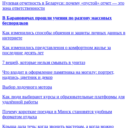
Нулевая отчетность в Беларуси: почему «пустой» отчет — это
зона ответственности
В Барановичах прошли учения по разгону массовых
беспорядков
Как изменились способы общения и защиты личных данных в
интернете
Как изменились представления о комфортном жилье за
последние десять лет
7 вещей, которые нельзя смывать в унитаз
Что входит в оформление памятника на могилу: портрет,
надпись, цветник и декор
Выбор лодочного мотора
Как люди выбирают курсы и образовательные платформы для
удалённой работы
Почему короткие поездки в Минск становятся удобным
форматом отдыха
Крыша дала течь: когда звонить мастерам, а когда можно