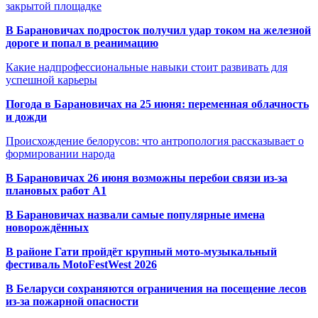
закрытой площадке
В Барановичах подросток получил удар током на железной
дороге и попал в реанимацию
Какие надпрофессиональные навыки стоит развивать для
успешной карьеры
Погода в Барановичах на 25 июня: переменная облачность
и дожди
Происхождение белорусов: что антропология рассказывает о
формировании народа
В Барановичах 26 июня возможны перебои связи из-за
плановых работ A1
В Барановичах назвали самые популярные имена
новорождённых
В районе Гати пройдёт крупный мото-музыкальный
фестиваль MotoFestWest 2026
В Беларуси сохраняются ограничения на посещение лесов
из-за пожарной опасности