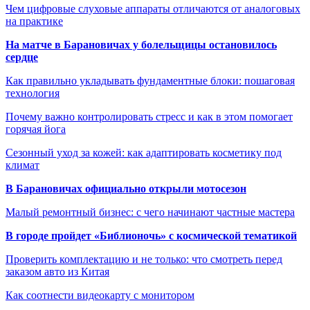
Чем цифровые слуховые аппараты отличаются от аналоговых
на практике
На матче в Барановичах у болельщицы остановилось
сердце
Как правильно укладывать фундаментные блоки: пошаговая
технология
Почему важно контролировать стресс и как в этом помогает
горячая йога
Сезонный уход за кожей: как адаптировать косметику под
климат
В Барановичах официально открыли мотосезон
Малый ремонтный бизнес: с чего начинают частные мастера
В городе пройдет «Библионочь» с космической тематикой
Проверить комплектацию и не только: что смотреть перед
заказом авто из Китая
Как соотнести видеокарту с монитором