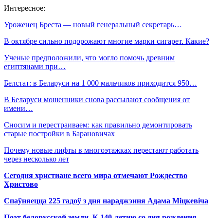
Интересное:
Уроженец Бреста — новый генеральный секретарь…
В октябре сильно подорожают многие марки сигарет. Какие?
Ученые предположили, что могло помочь древним
египтянами при…
Белстат: в Беларуси на 1 000 мальчиков приходится 950…
В Беларуси мошенники снова рассылают сообщения от
имени…
Сносим и перестраиваем: как правильно демонтировать
старые постройки в Барановичах
Почему новые лифты в многоэтажках перестают работать
через несколько лет
Сегодня христиане всего мира отмечают Рождество
Христово
Спаўняецца 225 гадоў з дня нараджэння Адама Міцкевіча
Поэт белорусской земли. К 140-летию со дня рождения