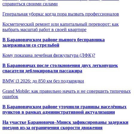
справиться своими силами
Генеральная уборка: когда пора вызвать профессионалов
Косметический ремонт или капитальный переворот: как
выбрать масштаб работ в своей квартире
В Барановичском районе пьяного бесправника
задерживали со стрельбой
Кому показана лечебная физкультура (ЛФК)?
В Барановичах после столкновения двух легковушек
спасатели деблокировали пассажира
BMW i3 2026: до 850 км без подзарядки
Grand Mobile: как правильно начать и не совершить типичных
ошибок
В Барановичском районе уточнили границы населённых
пунктов в рамках административной актуализации
На участке Барановичи–Минск зафиксированы задержки
поездов из-за ограничения скорости движения