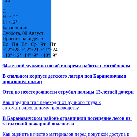
+
20
°
C
H:
+
21°
L:
+
12°
Барановичи
Суббота, 08 Август
Прогноз на неделю
Вс
Пн
Вт
Ср
Чт
Пт
+
22°
+
28°
+
22°
+
21°
+
21°
+
24°
+
10°
+
12°
+
14°
+
9°
+
10°
+
9°
64-летний мужчина погиб во время работы с мотоблоком
В спальном корпусе детского лагеря под Барановичами
произошёл пожар
Отец по неосторожности отрубил пальцы 13-летней дочери
Как предприятия переходят от ручного труда к
автоматизированному производству
В Барановичском районе ограничили посещение лесов из-
за высокой пожарной опасности
Как оценить качество материалов перед покупкой доступа к