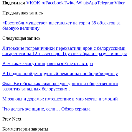
Поделится
VK
OK.ru
Facebook
Twitter
WhatsApp
Telegram
Viber
Предыдущая запись
«Брестоблимущество» выставляет на торги 35 объектов за
базовую величину
Следующая запись
Литовские пограничники перехватили дрон с белорусскими
сигаретами на 12 тысяч евро. Груз не забрали сразу – и не зря
Вам также могут понравиться
Еще от автора
В Гродно пройдет крупный чемпионат по бодибилдингу
Флаг Витебска как символ культурного и общественного
развития западных белорусских…
Мюзиклы и дорамы: путешествие в мир мечты и эмоций
Что делать женщине, если… Обзор сериала
Prev
Next
Комментарии закрыты.