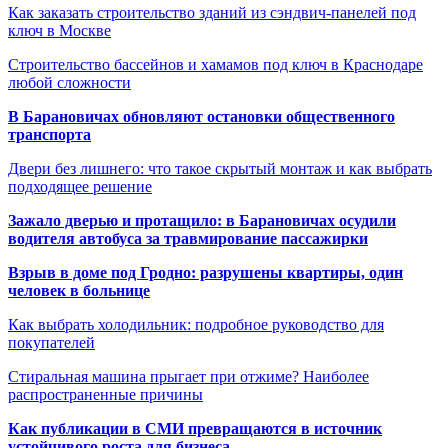
Как заказать строительство зданий из сэндвич-панелей под
ключ в Москве
Строительство бассейнов и хамамов под ключ в Краснодаре
любой сложности
В Барановичах обновляют остановки общественного
транспорта
Двери без лишнего: что такое скрытый монтаж и как выбрать
подходящее решение
Зажало дверью и протащило: в Барановичах осудили
водителя автобуса за травмирование пассажирки
Взрыв в доме под Гродно: разрушены квартиры, один
человек в больнице
Как выбрать холодильник: подробное руководство для
покупателей
Стиральная машина прыгает при отжиме? Наиболее
распространенные причины
Как публикации в СМИ превращаются в источник
устойчивого роста для бизнеса