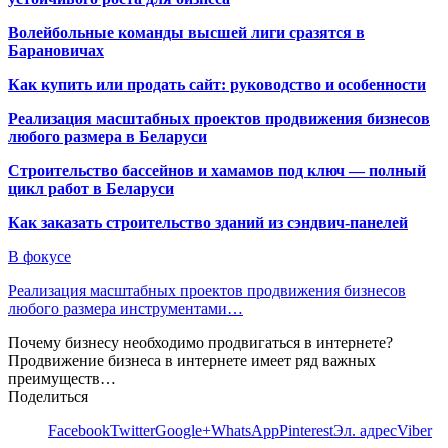
Волейбольные команды высшей лиги сразятся в
Барановичах
Как купить или продать сайт: руководство и особенности
Реализация масштабных проектов продвижения бизнесов
любого размера в Беларуси
Строительство бассейнов и хамамов под ключ — полный
цикл работ в Беларуси
Как заказать строительство зданий из сэндвич-панелей
В фокусе
Реализация масштабных проектов продвижения бизнесов
любого размера инструментами…
Почему бизнесу необходимо продвигаться в интернете?
Продвижение бизнеса в интернете имеет ряд важных
преимуществ…
Поделиться
Facebook
Twitter
Google+
WhatsApp
Pinterest
Эл. адрес
Viber