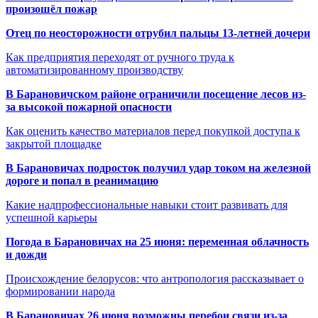
произошёл пожар
Отец по неосторожности отрубил пальцы 13-летней дочери
Как предприятия переходят от ручного труда к
автоматизированному производству
В Барановичском районе ограничили посещение лесов из-
за высокой пожарной опасности
Как оценить качество материалов перед покупкой доступа к
закрытой площадке
В Барановичах подросток получил удар током на железной
дороге и попал в реанимацию
Какие надпрофессиональные навыки стоит развивать для
успешной карьеры
Погода в Барановичах на 25 июня: переменная облачность
и дожди
Происхождение белорусов: что антропология рассказывает о
формировании народа
В Барановичах 26 июня возможны перебои связи из-за