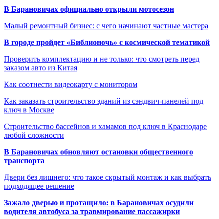
В Барановичах официально открыли мотосезон
Малый ремонтный бизнес: с чего начинают частные мастера
В городе пройдет «Библионочь» с космической тематикой
Проверить комплектацию и не только: что смотреть перед
заказом авто из Китая
Как соотнести видеокарту с монитором
Как заказать строительство зданий из сэндвич-панелей под
ключ в Москве
Строительство бассейнов и хамамов под ключ в Краснодаре
любой сложности
В Барановичах обновляют остановки общественного
транспорта
Двери без лишнего: что такое скрытый монтаж и как выбрать
подходящее решение
Зажало дверью и протащило: в Барановичах осудили
водителя автобуса за травмирование пассажирки