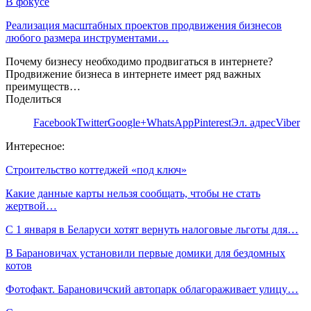
В фокусе
Реализация масштабных проектов продвижения бизнесов
любого размера инструментами…
Почему бизнесу необходимо продвигаться в интернете?
Продвижение бизнеса в интернете имеет ряд важных
преимуществ…
Поделиться
Facebook
Twitter
Google+
WhatsApp
Pinterest
Эл. адрес
Viber
Интересное:
Строительство коттеджей «под ключ»
Какие данные карты нельзя сообщать, чтобы не стать
жертвой…
С 1 января в Беларуси хотят вернуть налоговые льготы для…
В Барановичах установили первые домики для бездомных
котов
Фотофакт. Барановичский автопарк облагораживает улицу…