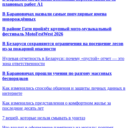
плановых работ A1
В Барановичах назвали самые популярные имена
новорождённых
В районе Гати пройдёт крупный мото-музыкальный
фестиваль MotoFestWest 2026
В Беларуси сохраняются ограничения на посещение лесов
из-за пожарной опасности
Нулевая отчетность в Беларуси: почему «пустой» отчет — это
зона ответственности
В Барановичах прошли учения по разгону массовых
беспорядков
Как изменились способы общения и защиты личных данных в
интернете
Как изменились представления о комфортном жилье за
последние десять лет
7 вещей, которые нельзя смывать в унитаз
Что входит в оформление памятника на могилу: портрет,