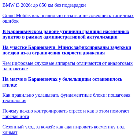
BMW i3 2026: до 850 км без подзарядки
Grand Mobile: как правильно начать и не совершить типичных
ошибок
В Барановичском районе уточнили границы населённых
пунктов в рамках административной актуализации
На участке Барановичи–Минск зафиксированы задержки
поездов из-за ограничения скорости движения
Чем цифровые слуховые аппараты отличаются от аналоговых
на практике
На матче в Барановичах у болельщицы остановилось
сердце
Как правильно укладывать фундаментные блоки: пошаговая
технология
Почему важно контролировать стресс и как в этом помогает
горячая йога
Сезонный уход за кожей: как адаптировать косметику под
климат