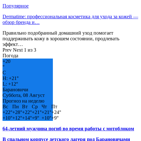
Популярное
Dermatime: профессиональная косметика для ухода за кожей —
обзор бренда и…
Правильно подобранный домашний уход помогает
поддерживать кожу в хорошем состоянии, продлевать
эффект…
Prev
Next
1 из 3
Погода
+
20
°
C
H:
+
21°
L:
+
12°
Барановичи
Суббота, 08 Август
Прогноз на неделю
Вс
Пн
Вт
Ср
Чт
Пт
+
22°
+
28°
+
22°
+
21°
+
21°
+
24°
+
10°
+
12°
+
14°
+
9°
+
10°
+
9°
64-летний мужчина погиб во время работы с мотоблоком
В спальном корпусе детского лагеря под Барановичами