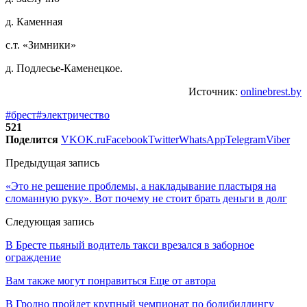
д. Каменная
с.т. «Зимники»
д. Подлесье-Каменецкое.
Источник:
onlinebrest.by
#брест
#электричество
521
Поделится
VK
OK.ru
Facebook
Twitter
WhatsApp
Telegram
Viber
Предыдущая запись
«Это не решение проблемы, а накладывание пластыря на
сломанную руку». Вот почему не стоит брать деньги в долг
Следующая запись
В Бресте пьяный водитель такси врезался в заборное
ограждение
Вам также могут понравиться
Еще от автора
В Гродно пройдет крупный чемпионат по бодибилдингу