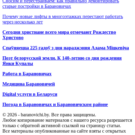
Сносим и перестраиваем: как правильно демонтировать
старые постройки в Барановичах
Почему новые лифты в многоэтажках перестают работать
через несколько лет
Сегодня христиане всего мира отмечают Рождество
Христово
Спаўняецца 225 гадоў з дня нараджэння Адама Міцкевіча
Поэт белорусской земли. К 140-летию со дня рождения
Янки Купалы
Работа в Барановичах
Медицина Барановичей
Digital услуги в Беларуси
Погода в Барановичах и Барановичском районе
© 2026 - baranovichi.by. Все права защищены.
Любое копирование материалов с нашего ресурса разрешается
только с обратной активной ссылкой на страницу статьи.
Все материалы опубликованные на сайте взяты с открытых