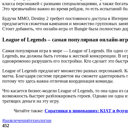
класса персонажей с разными специализациями, а также богаты
Это чрезвычайно важно во время рейдов, то есть испытаний б
Будучи MMO, Destiny 2 требует постоянного доступа в Интерн
предлагается сюжетная кампания и множество групповых заняти
Стоит добавить, что онлайн-игра от Bungie была полностью до
League of Legends – самая популярная онлайн-игр
Самая популярная игра в мире — League of Legends. Ни один сп
Legends, вы должны быть готовы к жесткой конкуренции. В игр
одновременно разрушить его постройки. Кто сделает это быстре
League of Legends предлагает множество разных персонажей. 
матча. Благодаря системе предметов вы сможете адаптировать г
потому что здесь важна отличная координация команды.
Что касается бизнес-модели League of Legends, то она одна из
возможность быстрее разблокировать героев. Однако ни одна и
тратящих деньги на эту игру.
Читайте также:
Соратники в инновациях: KIAT и будущ
#развлечения
технологии
452