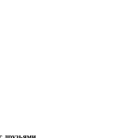
с друзьями