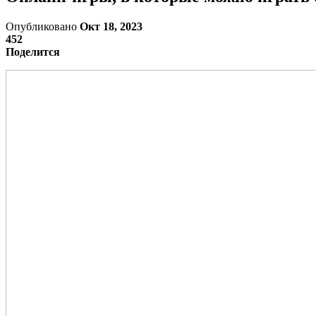
Опубликовано
Окт 18, 2023
452
Поделится