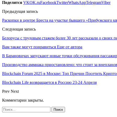
Поделится
VK
OK.ru
Facebook
Twitter
WhatsApp
Telegram
Viber
Предыдущая запись
Раскопки в центре Бреста на участке бывшего «Прибужского к
Следующая запись
Белорусы с трудовым стажем более 30 лет рассказали о своих п
Вам также могут понравиться
Еще от автора
В Барановичах запускают новые точки обслуживания пассаж
Производство аммиака приостановлено: что стоит за внеплан
Blockchain Forum 2025 в Москве: Топ Причин Посетить Крипто
Blockchain Life возвращается в Россию 23-24 Апреля
Prev
Next
Комментарии закрыты.