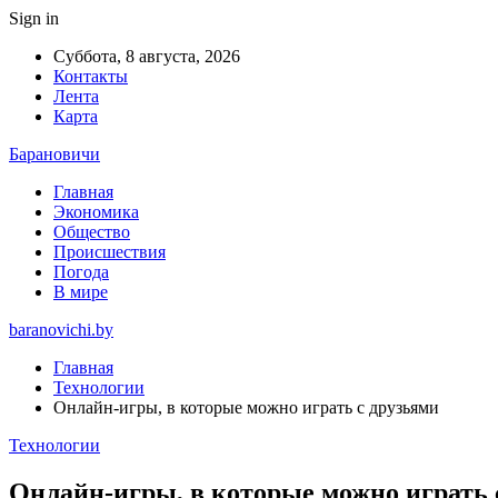
Sign in
Суббота, 8 августа, 2026
Контакты
Лента
Карта
Барановичи
Главная
Экономика
Общество
Происшествия
Погода
В мире
baranovichi.by
Главная
Технологии
Онлайн-игры, в которые можно играть с друзьями
Технологии
Онлайн-игры, в которые можно играть 