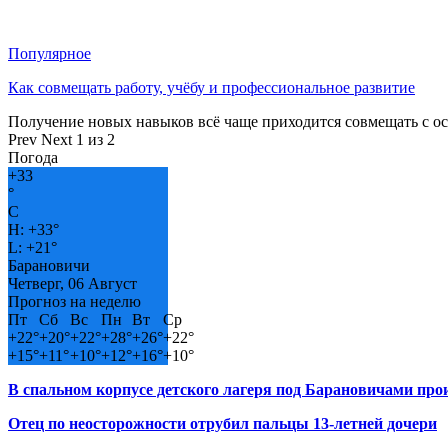
Популярное
Как совмещать работу, учёбу и профессиональное развитие
Получение новых навыков всё чаще приходится совмещать с о
Prev
Next
1 из 2
Погода
+
33
°
C
H:
+
33°
L:
+
21°
Барановичи
Четверг, 06 Август
Прогноз на неделю
Пт
Сб
Вс
Пн
Вт
Ср
+
22°
+
20°
+
22°
+
28°
+
26°
+
22°
+
15°
+
11°
+
10°
+
12°
+
16°
+
10°
В спальном корпусе детского лагеря под Барановичами пр
Отец по неосторожности отрубил пальцы 13-летней дочери