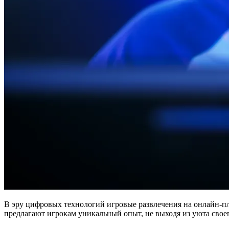
В эру цифровых технологий игровые развлечения на онлайн-п
предлагают игрокам уникальный опыт, не выходя из уюта своег