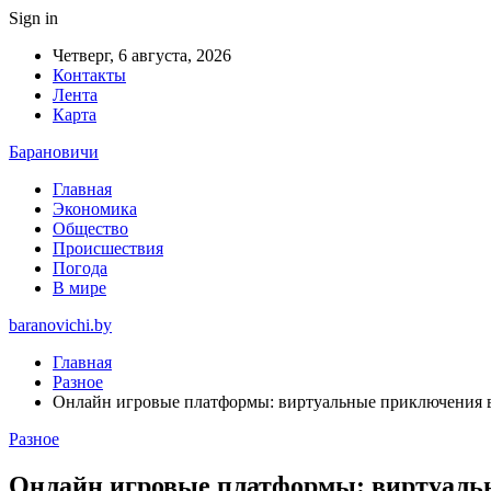
Sign in
Четверг, 6 августа, 2026
Контакты
Лента
Карта
Барановичи
Главная
Экономика
Общество
Происшествия
Погода
В мире
baranovichi.by
Главная
Разное
Онлайн игровые платформы: виртуальные приключения в
Разное
Онлайн игровые платформы: виртуаль