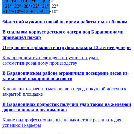
Сб
Вс
Пн
Вт
Ср
Чт
+
21°
+
22°
+
28°
+
22°
+
21°
+
22°
+
12°
+
10°
+
12°
+
15°
+
9°
+
10°
64-летний мужчина погиб во время работы с мотоблоком
В спальном корпусе детского лагеря под Барановичами
произошёл пожар
Отец по неосторожности отрубил пальцы 13-летней дочери
Как предприятия переходят от ручного труда к
автоматизированному производству
В Барановичском районе ограничили посещение лесов из-
за высокой пожарной опасности
Как оценить качество материалов перед покупкой доступа к
закрытой площадке
В Барановичах подросток получил удар током на железной
дороге и попал в реанимацию
Какие надпрофессиональные навыки стоит развивать для
успешной карьеры