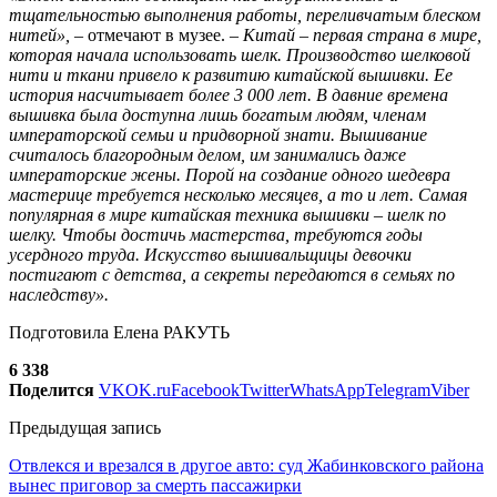
тщательностью выполнения работы, переливчатым блеском
нитей»,
– отмечают в музее.
– Китай – первая страна в мире,
которая начала использовать шелк. Производство шелковой
нити и ткани привело к развитию китайской вышивки. Ее
история насчитывает более 3 000 лет. В давние времена
вышивка была доступна лишь богатым людям, членам
императорской семьи и придворной знати. Вышивание
считалось благородным делом, им занимались даже
императорские жены. Порой на создание одного шедевра
мастерице требуется несколько месяцев, а то и лет. Самая
популярная в мире китайская техника вышивки – шелк по
шелку. Чтобы достичь мастерства, требуются годы
усердного труда. Искусство вышивальщицы девочки
постигают с детства, а секреты передаются в семьях по
наследству».
Подготовила Елена РАКУТЬ
6 338
Поделится
VK
OK.ru
Facebook
Twitter
WhatsApp
Telegram
Viber
Предыдущая запись
Отвлекся и врезался в другое авто: суд Жабинковского района
вынес приговор за смерть пассажирки