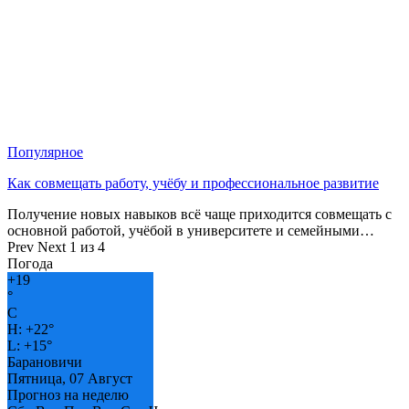
Популярное
Как совмещать работу, учёбу и профессиональное развитие
Получение новых навыков всё чаще приходится совмещать с
основной работой, учёбой в университете и семейными…
Prev
Next
1 из 4
Погода
+
19
°
C
H:
+
22°
L:
+
15°
Барановичи
Пятница, 07 Август
Прогноз на неделю