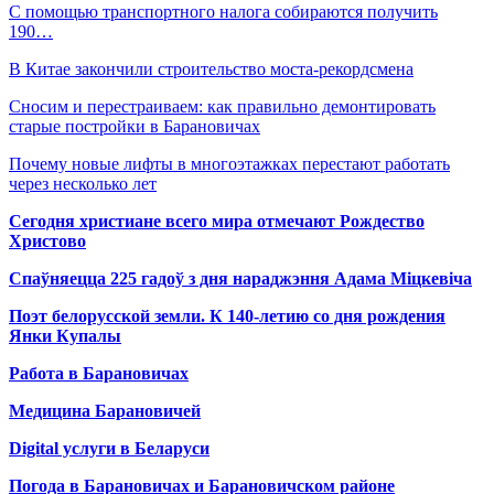
С помощью транспортного налога собираются получить
190…
В Китае закончили строительство моста-рекордсмена
Сносим и перестраиваем: как правильно демонтировать
старые постройки в Барановичах
Почему новые лифты в многоэтажках перестают работать
через несколько лет
Сегодня христиане всего мира отмечают Рождество
Христово
Спаўняецца 225 гадоў з дня нараджэння Адама Міцкевіча
Поэт белорусской земли. К 140-летию со дня рождения
Янки Купалы
Работа в Барановичах
Медицина Барановичей
Digital услуги в Беларуси
Погода в Барановичах и Барановичском районе