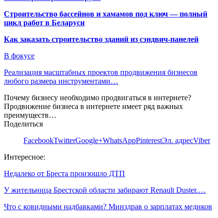
Строительство бассейнов и хамамов под ключ — полный
цикл работ в Беларуси
Как заказать строительство зданий из сэндвич-панелей
В фокусе
Реализация масштабных проектов продвижения бизнесов
любого размера инструментами…
Почему бизнесу необходимо продвигаться в интернете?
Продвижение бизнеса в интернете имеет ряд важных
преимуществ…
Поделиться
Facebook
Twitter
Google+
WhatsApp
Pinterest
Эл. адрес
Viber
Интересное:
Недалеко от Бреста произошло ДТП
У жительница Брестской области забирают Renault Duster.…
Что с ковидными надбавками? Минздрав о зарплатах медиков