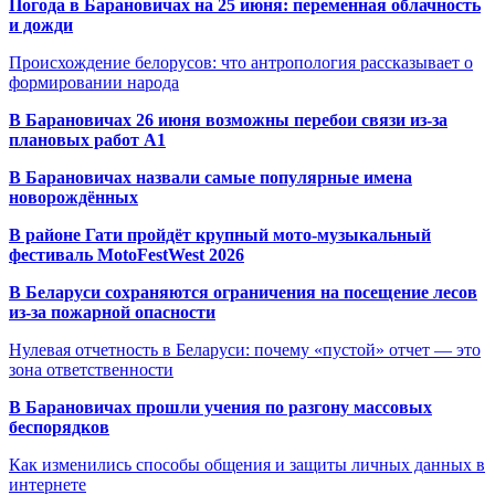
Погода в Барановичах на 25 июня: переменная облачность
и дожди
Происхождение белорусов: что антропология рассказывает о
формировании народа
В Барановичах 26 июня возможны перебои связи из-за
плановых работ A1
В Барановичах назвали самые популярные имена
новорождённых
В районе Гати пройдёт крупный мото-музыкальный
фестиваль MotoFestWest 2026
В Беларуси сохраняются ограничения на посещение лесов
из-за пожарной опасности
Нулевая отчетность в Беларуси: почему «пустой» отчет — это
зона ответственности
В Барановичах прошли учения по разгону массовых
беспорядков
Как изменились способы общения и защиты личных данных в
интернете