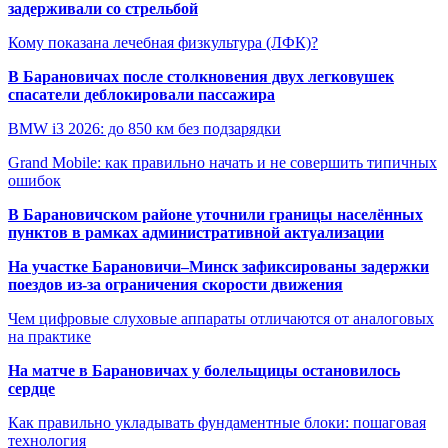
задерживали со стрельбой
Кому показана лечебная физкультура (ЛФК)?
В Барановичах после столкновения двух легковушек
спасатели деблокировали пассажира
BMW i3 2026: до 850 км без подзарядки
Grand Mobile: как правильно начать и не совершить типичных
ошибок
В Барановичском районе уточнили границы населённых
пунктов в рамках административной актуализации
На участке Барановичи–Минск зафиксированы задержки
поездов из-за ограничения скорости движения
Чем цифровые слуховые аппараты отличаются от аналоговых
на практике
На матче в Барановичах у болельщицы остановилось
сердце
Как правильно укладывать фундаментные блоки: пошаговая
технология