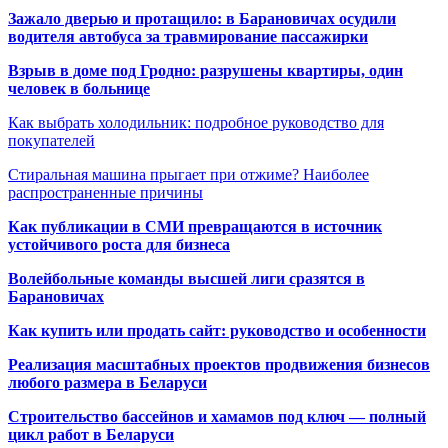
Зажало дверью и протащило: в Барановичах осудили
водителя автобуса за травмирование пассажирки
Взрыв в доме под Гродно: разрушены квартиры, один
человек в больнице
Как выбрать холодильник: подробное руководство для
покупателей
Стиральная машина прыгает при отжиме? Наиболее
распространенные причины
Как публикации в СМИ превращаются в источник
устойчивого роста для бизнеса
Волейбольные команды высшей лиги сразятся в
Барановичах
Как купить или продать сайт: руководство и особенности
Реализация масштабных проектов продвижения бизнесов
любого размера в Беларуси
Строительство бассейнов и хамамов под ключ — полный
цикл работ в Беларуси