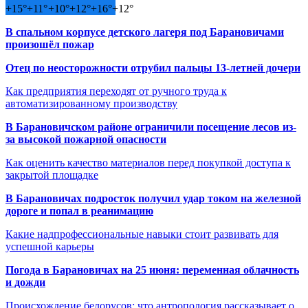
+
15°
+
11°
+
10°
+
12°
+
16°
+
12°
В спальном корпусе детского лагеря под Барановичами
произошёл пожар
Отец по неосторожности отрубил пальцы 13-летней дочери
Как предприятия переходят от ручного труда к
автоматизированному производству
В Барановичском районе ограничили посещение лесов из-
за высокой пожарной опасности
Как оценить качество материалов перед покупкой доступа к
закрытой площадке
В Барановичах подросток получил удар током на железной
дороге и попал в реанимацию
Какие надпрофессиональные навыки стоит развивать для
успешной карьеры
Погода в Барановичах на 25 июня: переменная облачность
и дожди
Происхождение белорусов: что антропология рассказывает о