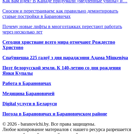
Как вам идея? В Канаде придумали «медленные улицы» и…
Сносим и перестраиваем: как правильно демонтировать
старые постройки в Барановичах
Почему новые лифты в многоэтажках перестают работать
через несколько лет
Сегодня христиане всего мира отмечают Рождество
Христово
Спаўняецца 225 гадоў з дня нараджэння Адама Міцкевіча
Поэт белорусской земли. К 140-летию со дня рождения
Янки Купалы
Работа в Барановичах
Медицина Барановичей
Digital услуги в Беларуси
Погода в Барановичах и Барановичском районе
© 2026 - baranovichi.by. Все права защищены.
Любое копирование материалов с нашего ресурса разрешается