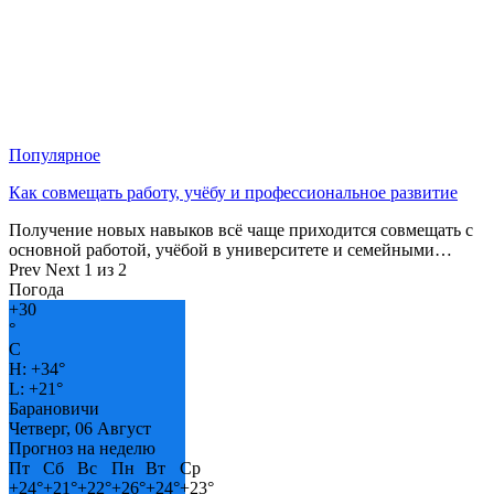
Популярное
Как совмещать работу, учёбу и профессиональное развитие
Получение новых навыков всё чаще приходится совмещать с
основной работой, учёбой в университете и семейными…
Prev
Next
1 из 2
Погода
+
30
°
C
H:
+
34°
L:
+
21°
Барановичи
Четверг, 06 Август
Прогноз на неделю
Пт
Сб
Вс
Пн
Вт
Ср
+
24°
+
21°
+
22°
+
26°
+
24°
+
23°