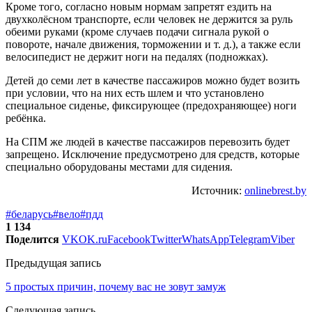
Кроме того, согласно новым нормам запретят ездить на
двухколёсном транспорте, если человек не держится за руль
обеими руками (кроме случаев подачи сигнала рукой о
повороте, начале движения, торможении и т. д.), а также если
велосипедист не держит ноги на педалях (подножках).
Детей до семи лет в качестве пассажиров можно будет возить
при условии, что на них есть шлем и что установлено
специальное сиденье, фиксирующее (предохраняющее) ноги
ребёнка.
На СПМ же людей в качестве пассажиров перевозить будет
запрещено. Исключение предусмотрено для средств, которые
специально оборудованы местами для сидения.
Источник:
onlinebrest.by
#беларусь
#вело
#пдд
1 134
Поделится
VK
OK.ru
Facebook
Twitter
WhatsApp
Telegram
Viber
Предыдущая запись
5 простых причин, почему вас не зовут замуж
Следующая запись