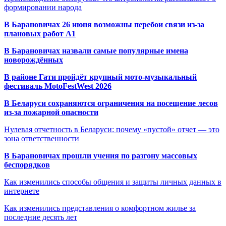
формировании народа
В Барановичах 26 июня возможны перебои связи из-за
плановых работ A1
В Барановичах назвали самые популярные имена
новорождённых
В районе Гати пройдёт крупный мото-музыкальный
фестиваль MotoFestWest 2026
В Беларуси сохраняются ограничения на посещение лесов
из-за пожарной опасности
Нулевая отчетность в Беларуси: почему «пустой» отчет — это
зона ответственности
В Барановичах прошли учения по разгону массовых
беспорядков
Как изменились способы общения и защиты личных данных в
интернете
Как изменились представления о комфортном жилье за
последние десять лет