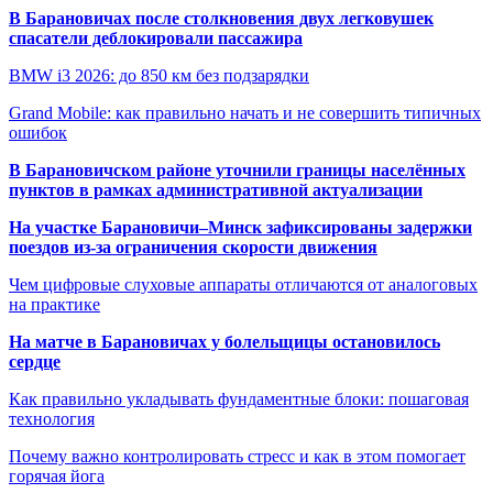
В Барановичах после столкновения двух легковушек
спасатели деблокировали пассажира
BMW i3 2026: до 850 км без подзарядки
Grand Mobile: как правильно начать и не совершить типичных
ошибок
В Барановичском районе уточнили границы населённых
пунктов в рамках административной актуализации
На участке Барановичи–Минск зафиксированы задержки
поездов из-за ограничения скорости движения
Чем цифровые слуховые аппараты отличаются от аналоговых
на практике
На матче в Барановичах у болельщицы остановилось
сердце
Как правильно укладывать фундаментные блоки: пошаговая
технология
Почему важно контролировать стресс и как в этом помогает
горячая йога