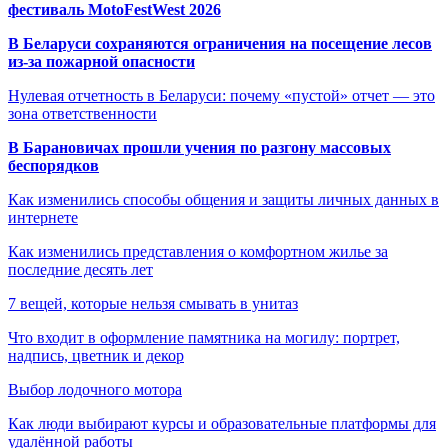
фестиваль MotoFestWest 2026
В Беларуси сохраняются ограничения на посещение лесов
из-за пожарной опасности
Нулевая отчетность в Беларуси: почему «пустой» отчет — это
зона ответственности
В Барановичах прошли учения по разгону массовых
беспорядков
Как изменились способы общения и защиты личных данных в
интернете
Как изменились представления о комфортном жилье за
последние десять лет
7 вещей, которые нельзя смывать в унитаз
Что входит в оформление памятника на могилу: портрет,
надпись, цветник и декор
Выбор лодочного мотора
Как люди выбирают курсы и образовательные платформы для
удалённой работы