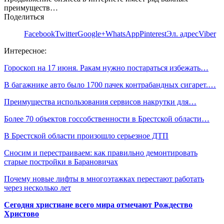
преимуществ…
Поделиться
Facebook
Twitter
Google+
WhatsApp
Pinterest
Эл. адрес
Viber
Интересное:
Гороскоп на 17 июня. Ракам нужно постараться избежать…
В багажнике авто было 1700 пачек контрабандных сигарет.…
Преимущества использования сервисов накрутки для…
Более 70 объектов госсобственности в Брестской области…
В Брестской области произошло серьезное ДТП
Сносим и перестраиваем: как правильно демонтировать
старые постройки в Барановичах
Почему новые лифты в многоэтажках перестают работать
через несколько лет
Сегодня христиане всего мира отмечают Рождество
Христово