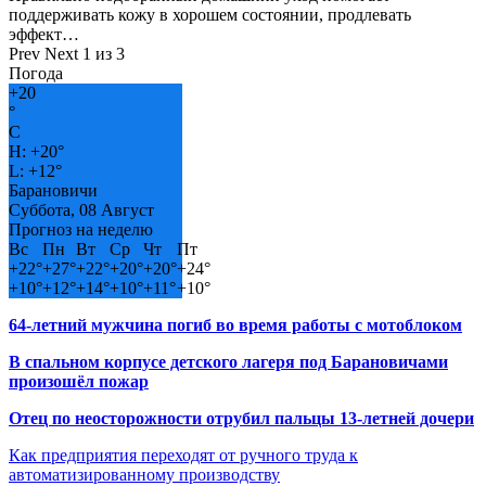
поддерживать кожу в хорошем состоянии, продлевать
эффект…
Prev
Next
1 из 3
Погода
+
20
°
C
H:
+
20°
L:
+
12°
Барановичи
Суббота, 08 Август
Прогноз на неделю
Вс
Пн
Вт
Ср
Чт
Пт
+
22°
+
27°
+
22°
+
20°
+
20°
+
24°
+
10°
+
12°
+
14°
+
10°
+
11°
+
10°
64-летний мужчина погиб во время работы с мотоблоком
В спальном корпусе детского лагеря под Барановичами
произошёл пожар
Отец по неосторожности отрубил пальцы 13-летней дочери
Как предприятия переходят от ручного труда к
автоматизированному производству