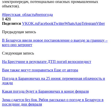
электропередач, потенциально опасных промышленных
объектов).
#брестская_область
#непогода
1 421
Поделится
VK
OK.ru
Facebook
Twitter
WhatsApp
Telegram
Viber
Предыдущая запись
В Беларуси ввели новое постановление о выезде за границу –
кого оно затронет
Следующая запись
На Брестчине в результате ДТП погиб велосипедист
Вам также могут понравиться
Еще от автора
Погода в Барановичах на 25 июня: переменная облачность и
дожди
Какая погода будет в Барановичах в конце февраля
Зима сдается без боя. Рябов рассказал о погоде в Беларуси в
последние дни февраля