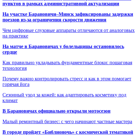
пунктов в рамках административной актуализации
На участке Барановичи–Минск зафиксированы задержки
поездов из-за ограничения скорости движения
Чем цифровые слуховые аппараты отличаются от аналоговых
на практике
На матче в Барановичах у болельщицы остановилось
сердце
Как правильно укладывать фундаментные блоки: пошаговая
технология
Почему важно контролировать стресс и как в этом помогает
горячая йога
Сезонный уход за кожей: как адаптировать косметику под
климат
В Барановичах официально открыли мотосезон
Малый ремонтный бизнес: с чего начинают частные мастера
В городе пройдет «Библионочь» с космической тематикой