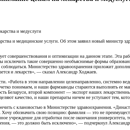
арства и медицинские услуги. Об этом заявил новый министр з
ует совершенствования и оптимизации на данном этапе. Эта раб
ны исключить такие совершенно необъяснимые формы образован
соблюдаться. Министерство здравоохранения приложит дополни
ется и лекарств», — сказал Александр Ходжаев.
ти. «Работа в этом направлении целенаправленно, системно вед
у четко понимаем, и наши фармзаводы стараются выполнять ее 
сть Беларуси, второй компонент — экспорт наших лекарственных 
еляют качество, и наши препараты ничем не уступают тем, кото
ончить с клановостью в Министерстве здравоохранения. «Динас
ва. Хочу обозначить свою позицию: фамилия — это не преимущес
ное учреждение для отработки после окончания университета, т
ешения, — это должно быть исключено», — подчеркнул Александр