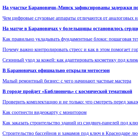
На участке Барановичи–Минск зафиксированы задержки пое
Чем цифровые слуховые аппараты отличаются от аналоговых н
На матче в Барановичах у болельщицы остановилось сердц
Как правильно укладывать фундаментные блоки: пошаговая те
Почему важно контролировать стресс и как в этом помогает гор
Сезонный уход за кожей: как адаптировать косметику под клим
В Барановичах официально открыли мотосезон
Малый ремонтный бизнес: с чего начинают частные мастера
В городе пройдет «Библионочь» с космической тематикой
Проверить комплектацию и не только: что смотреть перед заказ
Как соотнести видеокарту с монитором
Как заказать строительство зданий из сэндвич-панелей под кл
Строительство бассейнов и хамамов под ключ в Краснодаре л