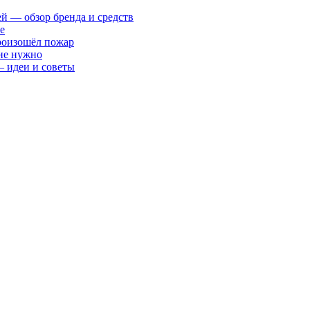
ей — обзор бренда и средств
е
произошёл пожар
 не нужно
— идеи и советы