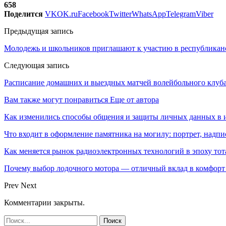
658
Поделится
VK
OK.ru
Facebook
Twitter
WhatsApp
Telegram
Viber
Предыдущая запись
Молодежь и школьников приглашают к участию в республиканс
Следующая запись
Расписание домашних и выездных матчей волейбольного клуба
Вам также могут понравиться
Еще от автора
Как изменились способы общения и защиты личных данных в 
Что входит в оформление памятника на могилу: портрет, надпис
Как меняется рынок радиоэлектронных технологий в эпоху тот
Почему выбор лодочного мотора — отличный вклад в комфорт 
Prev
Next
Комментарии закрыты.