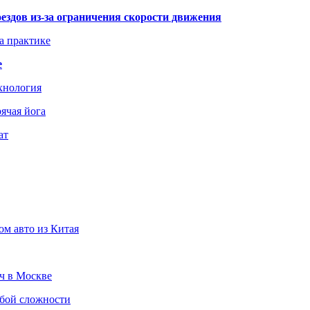
здов из-за ограничения скорости движения
а практике
е
хнология
ячая йога
ат
ом авто из Китая
юч в Москве
юбой сложности