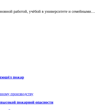
сновной работой, учёбой в университете и семейными…
оизошёл пожар
анному производству
а высокой пожарной опасности