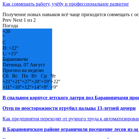
Как совмещать работу, учёбу и профессиональное развитие
Получение новых навыков всё чаще приходится совмещать с о
Prev
Next
1 из 2
Погода
+
20
°
C
H:
+
22°
L:
+
15°
Барановичи
Пятница, 07 Август
Прогноз на неделю
Сб
Вс
Пн
Вт
Ср
Чт
+
21°
+
21°
+
27°
+
20°
+
19°
+
22°
+
11°
+
10°
+
12°
+
14°
+
9°
+
9°
В спальном корпусе детского лагеря под Барановичами пр
Отец по неосторожности отрубил пальцы 13-летней дочери
Как предприятия переходят от ручного труда к автоматизиров
В Барановичском районе ограничили посещение лесов из-з