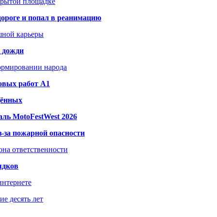
акрытой площадке
дороге и попал в реанимацию
шной карьеры
и дожди
формировании народа
овых работ A1
дённых
ль MotoFestWest 2026
з-за пожарной опасности
зона ответственности
ядков
интернете
е десять лет