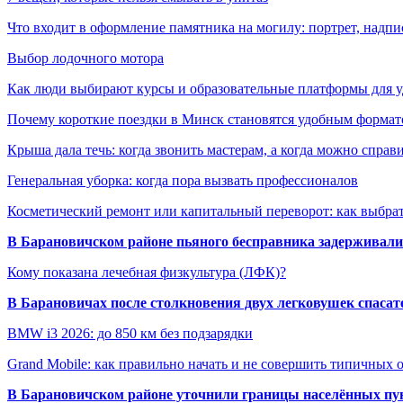
Что входит в оформление памятника на могилу: портрет, надпис
Выбор лодочного мотора
Как люди выбирают курсы и образовательные платформы для 
Почему короткие поездки в Минск становятся удобным формат
Крыша дала течь: когда звонить мастерам, а когда можно справ
Генеральная уборка: когда пора вызвать профессионалов
Косметический ремонт или капитальный переворот: как выбрат
В Барановичском районе пьяного бесправника задерживали 
Кому показана лечебная физкультура (ЛФК)?
В Барановичах после столкновения двух легковушек спаса
BMW i3 2026: до 850 км без подзарядки
Grand Mobile: как правильно начать и не совершить типичных
В Барановичском районе уточнили границы населённых пу