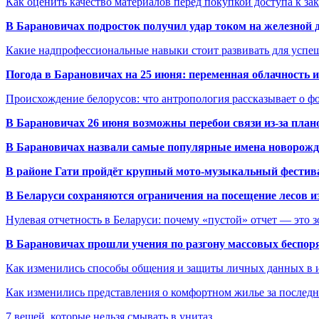
Как оценить качество материалов перед покупкой доступа к з
В Барановичах подросток получил удар током на железной 
Какие надпрофессиональные навыки стоит развивать для успе
Погода в Барановичах на 25 июня: переменная облачность 
Происхождение белорусов: что антропология рассказывает о 
В Барановичах 26 июня возможны перебои связи из-за план
В Барановичах назвали самые популярные имена новорож
В районе Гати пройдёт крупный мото-музыкальный фестива
В Беларуси сохраняются ограничения на посещение лесов и
Нулевая отчетность в Беларуси: почему «пустой» отчет — это 
В Барановичах прошли учения по разгону массовых беспор
Как изменились способы общения и защиты личных данных в 
Как изменились представления о комфортном жилье за последни
7 вещей, которые нельзя смывать в унитаз