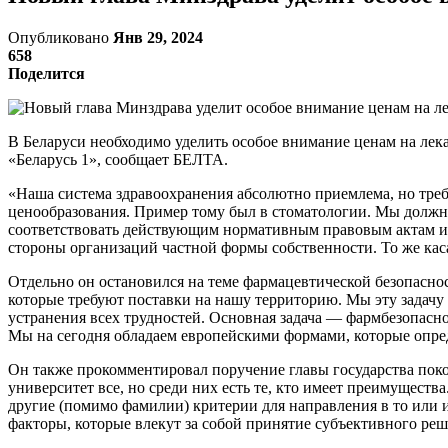
Опубликовано
Янв 29, 2024
658
Поделится
В Беларуси необходимо уделить особое внимание ценам на лек
«Беларусь 1», сообщает БЕЛТА.
«Наша система здравоохранения абсолютно приемлема, но треб
ценообразования. Пример тому был в стоматологии. Мы долж
соответствовать действующим нормативным правовым актам и 
стороны организаций частной формы собственности. То же каса
Отдельно он остановился на теме фармацевтической безопаснос
которые требуют поставки на нашу территорию. Мы эту задач
устранения всех трудностей. Основная задача — фармбезопасно
Мы на сегодня обладаем европейскими формами, которые опред
Он также прокомментировал поручение главы государства пок
университет все, но среди них есть те, кто имеет преимущест
другие (помимо фамилии) критерии для направления в то или и
факторы, которые влекут за собой принятие субъективного р