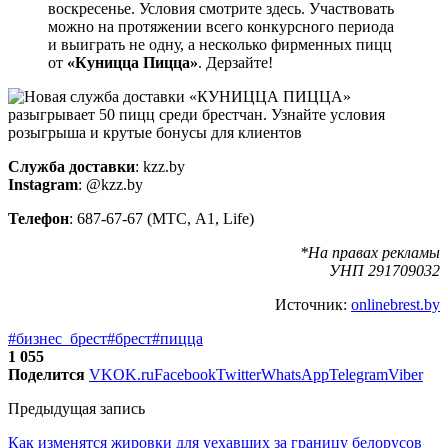
воскресенье. Условия смотрите здесь. Участвовать
можно на протяжении всего конкурсного периода
и выиграть не одну, а несколько фирменных пицц
от
«Куницца Пицца»
. Дерзайте!
Служба доставки
: kzz.by
Instagram
: @kzz.by
Телефон
: 687-67-67 (МТС, А1, Life)
*На правах рекламы
УНП 291709032
Источник:
onlinebrest.by
#бизнес_брест
#брест
#пицца
1 055
Поделится
VK
OK.ru
Facebook
Twitter
WhatsApp
Telegram
Viber
Предыдущая запись
Как изменятся жировки для уехавших за границу белорусов