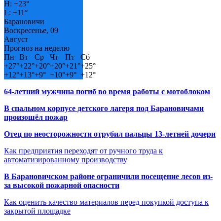
H:
+
23°
L:
+
11°
Барановичи
Воскресенье, 09
Август
Прогноз на неделю
Пн
Вт
Ср
Чт
Пт
Сб
+
27°
+
22°
+
20°
+
20°
+
21°
+
25°
+
12°
+
13°
+
9°
+
10°
+
9°
+
12°
64-летний мужчина погиб во время работы с мотоблоком
В спальном корпусе детского лагеря под Барановичами
произошёл пожар
Отец по неосторожности отрубил пальцы 13-летней дочери
Как предприятия переходят от ручного труда к
автоматизированному производству
В Барановичском районе ограничили посещение лесов из-
за высокой пожарной опасности
Как оценить качество материалов перед покупкой доступа к
закрытой площадке