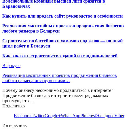
Волейбольные команды высшей лиги сразятся в
Барановичах
Как купить или продать сайт: руководство и особенности
Реализация масштабных проектов продвижения бизнесов
любого размера в Беларуси
Строительство бассейнов и хамамов под ключ — полный
цикл работ в Беларуси
Как заказать строительство зданий из сэндвич-панелей
В фокусе
Реализация масштабных проектов продвижения бизнесов
любого размера инструментами…
Почему бизнесу необходимо продвигаться в интернете?
Продвижение бизнеса в интернете имеет ряд важных
преимуществ…
Поделиться
Facebook
Twitter
Google+
WhatsApp
Pinterest
Эл. адрес
Viber
Интересное: