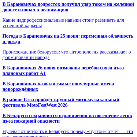
В Барановичах подросток получил удар током на железной
дороге и попал в реанимацию
Какие надпрофессиональные навыки стоит развивать для
успешной карьеры
Погода в Барановичах на 25 июня: переменная облачность
и дожди
Происхождение белорусов: что антропология рассказывает о
формировании народа
В Барановичах 26 июня возможны перебои связи из-за
плановых работ A1
В Барановичах назвали самые популярные имена
новорождённых
В районе Гати пройдёт крупный мото-музыкальный
фестиваль MotoFestWest 2026
В Беларуси сохраняются ограничения на посещение лесов
из-за пожарной опасности
Нулевая отчетность в Беларуси: почему «пустой» отчет — это
зона ответственности