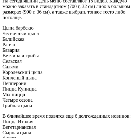
На сегодняшний день меню составляют 15 видов. Каждую
можно заказать в стандартном (700 г, 32 см) либо в большом
размерах (900 г, 36 см), а также выбрать тонкое тесто либо
потолще.
Цыпа барбекю
Чесночный цыпа
Балийская
Ранчо
Бавария
Ветчина и грибы
Сельская
Салями
Королевский цыпа
Копченый цыпа
Пепперони
Пицца Куницца
Mix пицца
Четыре сезона
Грибная цыпа
В ближайшее время появятся еще 6 долгожданных новинок:
Пицца Италия
Вегетарианская
Сырная цыпа