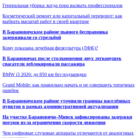
Генеральная уборка: когда пора вызвать профессионалов
Косметический ремонт или капитальный переворот: как
выбрать масштаб работ в своей квартире
В Барановичском районе пьяного бесправника
задерживали со стрельбой
Кому показана лечебная физкультура (ЛФК)?
В Барановичах после столкновения двух легковушек
спасатели деблокировали пассажира
BMW i3 2026: до 850 км без подзарядки
Grand Mobile: как правильно начать и не совершить типичных
ошибок
В Барановичском районе уточнили границы населённых
пунктов в рамках административной актуализации
На участке Барановичи–Минск зафиксированы задержки
поездов из-за ограничения скорости движения
Чем цифровые слуховые аппараты отличаются от аналоговых