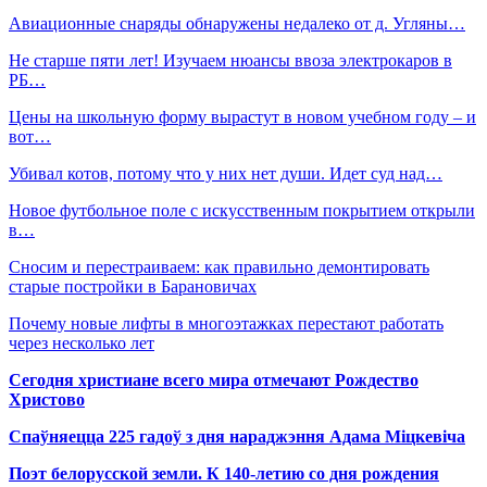
Авиационные снаряды обнаружены недалеко от д. Угляны…
Не старше пяти лет! Изучаем нюансы ввоза электрокаров в
РБ…
Цены на школьную форму вырастут в новом учебном году – и
вот…
Убивал котов, потому что у них нет души. Идет суд над…
Новое футбольное поле с искусственным покрытием открыли
в…
Сносим и перестраиваем: как правильно демонтировать
старые постройки в Барановичах
Почему новые лифты в многоэтажках перестают работать
через несколько лет
Сегодня христиане всего мира отмечают Рождество
Христово
Спаўняецца 225 гадоў з дня нараджэння Адама Міцкевіча
Поэт белорусской земли. К 140-летию со дня рождения