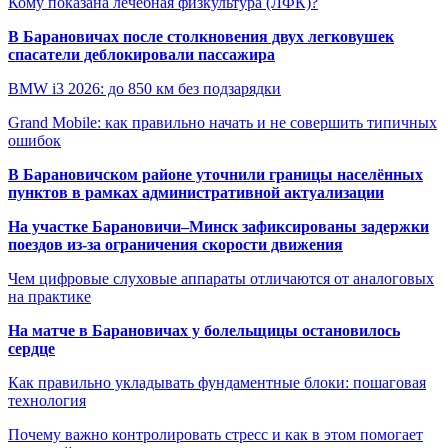
Кому показана лечебная физкультура (ЛФК)?
В Барановичах после столкновения двух легковушек
спасатели деблокировали пассажира
BMW i3 2026: до 850 км без подзарядки
Grand Mobile: как правильно начать и не совершить типичных
ошибок
В Барановичском районе уточнили границы населённых
пунктов в рамках административной актуализации
На участке Барановичи–Минск зафиксированы задержки
поездов из-за ограничения скорости движения
Чем цифровые слуховые аппараты отличаются от аналоговых
на практике
На матче в Барановичах у болельщицы остановилось
сердце
Как правильно укладывать фундаментные блоки: пошаговая
технология
Почему важно контролировать стресс и как в этом помогает