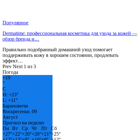
Популярное
Dermatime: профессиональная косметика для ухода за кожей —
обзор бренда и…
Правильно подобранный домашний уход помогает
поддерживать кожу в хорошем состоянии, продлевать
эффект…
Prev
Next
1 из 3
Погода
+
19
°
C
H:
+
23°
L:
+
11°
Барановичи
Воскресенье, 09
Август
Прогноз на неделю
Пн
Вт
Ср
Чт
Пт
Сб
+
27°
+
22°
+
20°
+
20°
+
21°
+
25°
+
12°
+
13°
+
9°
+
10°
+
9°
+
12°