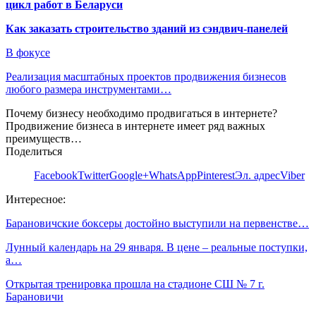
цикл работ в Беларуси
Как заказать строительство зданий из сэндвич-панелей
В фокусе
Реализация масштабных проектов продвижения бизнесов
любого размера инструментами…
Почему бизнесу необходимо продвигаться в интернете?
Продвижение бизнеса в интернете имеет ряд важных
преимуществ…
Поделиться
Facebook
Twitter
Google+
WhatsApp
Pinterest
Эл. адрес
Viber
Интересное:
Барановичские боксеры достойно выступили на первенстве…
Лунный календарь на 29 января. В цене – реальные поступки,
а…
Открытая тренировка прошла на стадионе СШ № 7 г.
Барановичи