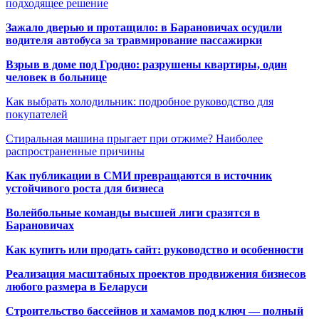
подходящее решение
Зажало дверью и протащило: в Барановичах осудили
водителя автобуса за травмирование пассажирки
Взрыв в доме под Гродно: разрушены квартиры, один
человек в больнице
Как выбрать холодильник: подробное руководство для
покупателей
Стиральная машина прыгает при отжиме? Наиболее
распространенные причины
Как публикации в СМИ превращаются в источник
устойчивого роста для бизнеса
Волейбольные команды высшей лиги сразятся в
Барановичах
Как купить или продать сайт: руководство и особенности
Реализация масштабных проектов продвижения бизнесов
любого размера в Беларуси
Строительство бассейнов и хамамов под ключ — полный