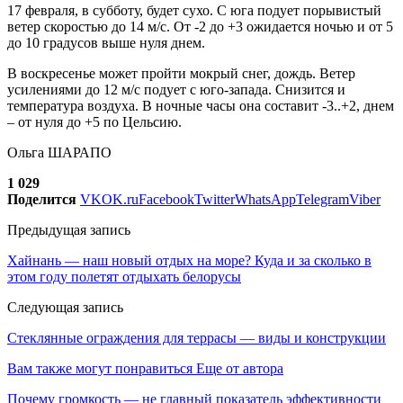
17 февраля, в субботу, будет сухо. С юга подует порывистый
ветер скоростью до 14 м/с. От -2 до +3 ожидается ночью и от 5
до 10 градусов выше нуля днем.
В воскресенье может пройти мокрый снег, дождь. Ветер
усилениями до 12 м/с подует с юго-запада. Снизится и
температура воздуха. В ночные часы она составит -3..+2, днем
– от нуля до +5 по Цельсию.
Ольга ШАРАПО
1 029
Поделится
VK
OK.ru
Facebook
Twitter
WhatsApp
Telegram
Viber
Предыдущая запись
Хайнань — наш новый отдых на море? Куда и за сколько в
этом году полетят отдыхать белорусы
Следующая запись
Стеклянные ограждения для террасы — виды и конструкции
Вам также могут понравиться
Еще от автора
Почему громкость — не главный показатель эффективности