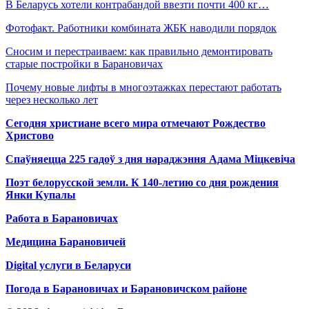
В Беларусь хотели контрабандой ввезти почти 400 кг…
Фотофакт. Работники комбината ЖБК наводили порядок
Сносим и перестраиваем: как правильно демонтировать
старые постройки в Барановичах
Почему новые лифты в многоэтажках перестают работать
через несколько лет
Сегодня христиане всего мира отмечают Рождество
Христово
Спаўняецца 225 гадоў з дня нараджэння Адама Міцкевіча
Поэт белорусской земли. К 140-летию со дня рождения
Янки Купалы
Работа в Барановичах
Медицина Барановичей
Digital услуги в Беларуси
Погода в Барановичах и Барановичском районе