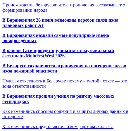
Происхождение белорусов: что антропология рассказывает о
формировании народа
В Барановичах 26 июня возможны перебои связи из-за
плановых работ A1
В Барановичах назвали самые популярные имена
новорождённых
В районе Гати пройдёт крупный мото-музыкальный
фестиваль MotoFestWest 2026
В Беларуси сохраняются ограничения на посещение лесов
из-за пожарной опасности
Нулевая отчетность в Беларуси: почему «пустой» отчет — это
зона ответственности
В Барановичах прошли учения по разгону массовых
беспорядков
Как изменились способы общения и защиты личных данных в
интернете
Как изменились представления о комфортном жилье за