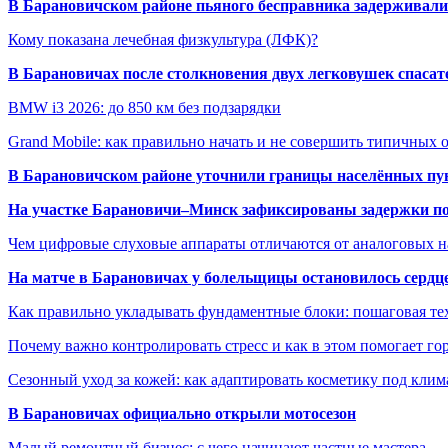
В Барановичском районе пьяного бесправника задерживали 
Кому показана лечебная физкультура (ЛФК)?
В Барановичах после столкновения двух легковушек спаса
BMW i3 2026: до 850 км без подзарядки
Grand Mobile: как правильно начать и не совершить типичных
В Барановичском районе уточнили границы населённых пу
На участке Барановичи–Минск зафиксированы задержки пое
Чем цифровые слуховые аппараты отличаются от аналоговых н
На матче в Барановичах у болельщицы остановилось сердц
Как правильно укладывать фундаментные блоки: пошаговая те
Почему важно контролировать стресс и как в этом помогает гор
Сезонный уход за кожей: как адаптировать косметику под клим
В Барановичах официально открыли мотосезон
Малый ремонтный бизнес: с чего начинают частные мастера