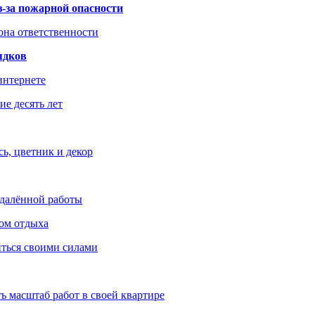
з-за пожарной опасности
зона ответственности
ядков
интернете
е десять лет
ь, цветник и декор
удалённой работы
ом отдыха
иться своими силами
ь масштаб работ в своей квартире