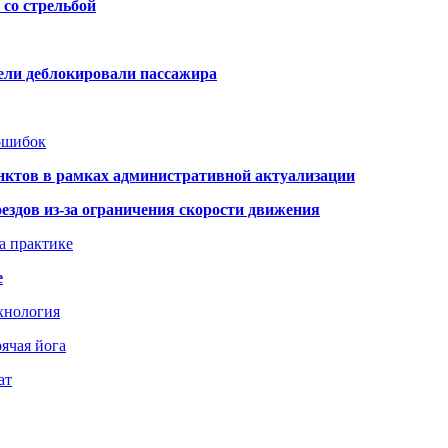
со стрельбой
тели деблокировали пассажира
 ошибок
нктов в рамках административной актуализации
здов из-за ограничения скорости движения
а практике
е
хнология
ячая йога
ат