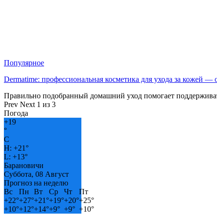
Популярное
Dermatime: профессиональная косметика для ухода за кожей —
Правильно подобранный домашний уход помогает поддерживат
Prev
Next
1 из 3
Погода
+
19
°
C
H:
+
21°
L:
+
13°
Барановичи
Суббота, 08 Август
Прогноз на неделю
Вс
Пн
Вт
Ср
Чт
Пт
+
22°
+
27°
+
21°
+
19°
+
20°
+
25°
+
10°
+
12°
+
14°
+
9°
+
9°
+
10°