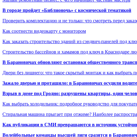
В городе пройдет «Библионочь» с космической тематикой
Проверить комплектацию и не только: что смотреть перед заказ
Как соотнести видеокарту с монитором
Как заказать строительство зданий из сэндвич-панелей под кл
Строительство бассейнов и хамамов под ключ в Краснодаре л
В Барановичах обновляют остановки общественного транс
Двери без лишнего: что такое скрытый монтаж и как выбрать 
Зажало дверью и протащило: в Барановичах осудили водите
Взрыв в доме под Гродно: разрушены квартиры, один челов
Как выбрать холодильник: подробное руководство для покупат
Стиральная машина прыгает при отжиме? Наиболее распрост
Как публикации в СМИ превращаются в источник устойчиво
Волейбольные команды высшей лиги сразятся в Баранови