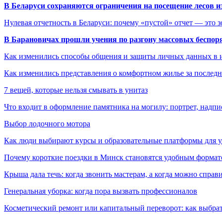
В Беларуси сохраняются ограничения на посещение лесов и
Нулевая отчетность в Беларуси: почему «пустой» отчет — это 
В Барановичах прошли учения по разгону массовых беспор
Как изменились способы общения и защиты личных данных в 
Как изменились представления о комфортном жилье за последни
7 вещей, которые нельзя смывать в унитаз
Что входит в оформление памятника на могилу: портрет, надпис
Выбор лодочного мотора
Как люди выбирают курсы и образовательные платформы для 
Почему короткие поездки в Минск становятся удобным формат
Крыша дала течь: когда звонить мастерам, а когда можно справ
Генеральная уборка: когда пора вызвать профессионалов
Косметический ремонт или капитальный переворот: как выбрат