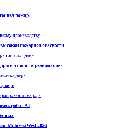
оизошёл пожар
анному производству
а высокой пожарной опасности
акрытой площадке
дороге и попал в реанимацию
шной карьеры
и дожди
формировании народа
овых работ A1
дённых
ль MotoFestWest 2026