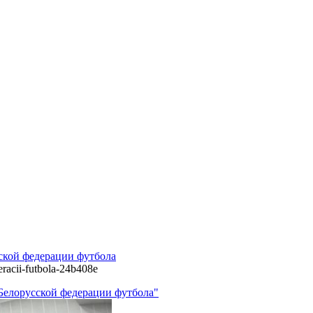
ской федерации футбола
eracii-futbola-24b408e
Белорусской федерации футбола"