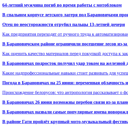
64-летний мужчина погиб во время работы с мотоблоком
В спальном корпусе детского лагеря под Барановичами пр
Отец по неосторожности отрубил пальцы 13-летней дочери
Как предприятия переходят от ручного труда к автоматизиров
В Барановичском районе ограничили посещение лесов из-з
Как оценить качество материалов перед покупкой доступа к з
В Барановичах подросток получил удар током на железной 
Какие надпрофессиональные навыки стоит развивать для успе
Погода в Барановичах на 25 июня: переменная облачность 
Происхождение белорусов: что антропология рассказывает о 
В Барановичах 26 июня возможны перебои связи из-за план
В Барановичах назвали самые популярные имена новорож
В районе Гати пройдёт крупный мото-музыкальный фестива