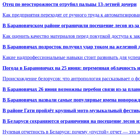
Отец по неосторожности отрубил пальцы 13-летней дочери
Как предприятия переходят от ручного труда к автоматизиров
В Барановичском районе ограничили посещение лесов из-з
Как оценить качество материалов перед покупкой доступа к з
В Барановичах подросток получил удар током на железной 
Какие надпрофессиональные навыки стоит развивать для успе
Погода в Барановичах на 25 июня: переменная облачность 
Происхождение белорусов: что антропология рассказывает о 
В Барановичах 26 июня возможны перебои связи из-за план
В Барановичах назвали самые популярные имена новорож
В районе Гати пройдёт крупный мото-музыкальный фестива
В Беларуси сохраняются ограничения на посещение лесов и
Нулевая отчетность в Беларуси: почему «пустой» отчет — это 