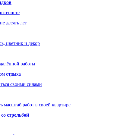
ядков
интернете
е десять лет
ь, цветник и декор
удалённой работы
ом отдыха
иться своими силами
ь масштаб работ в своей квартире
со стрельбой