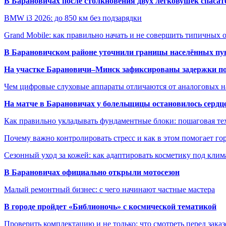
В Барановичах после столкновения двух легковушек спаса
BMW i3 2026: до 850 км без подзарядки
Grand Mobile: как правильно начать и не совершить типичных
В Барановичском районе уточнили границы населённых пу
На участке Барановичи–Минск зафиксированы задержки пое
Чем цифровые слуховые аппараты отличаются от аналоговых н
На матче в Барановичах у болельщицы остановилось сердц
Как правильно укладывать фундаментные блоки: пошаговая те
Почему важно контролировать стресс и как в этом помогает гор
Сезонный уход за кожей: как адаптировать косметику под клим
В Барановичах официально открыли мотосезон
Малый ремонтный бизнес: с чего начинают частные мастера
В городе пройдет «Библионочь» с космической тематикой
Проверить комплектацию и не только: что смотреть перед заказ