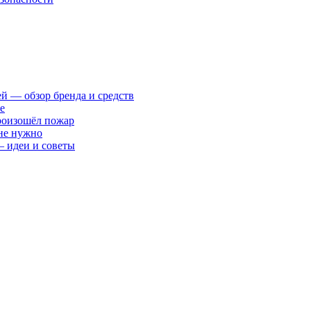
ей — обзор бренда и средств
е
произошёл пожар
 не нужно
— идеи и советы