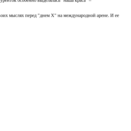
уренток особенно выделялась "наша краса" –
своих мыслях перед "днем X" на международной арене. И ее