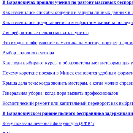
В Барановичах прошли учения по разгону массовых беспор
Как изменились способы общения и защиты личных данных в 
Как изменились представления о комфортном жилье за последни
7 вещей, которые нельзя смывать в унитаз
Что входит в оформление памятника на могилу: портрет, надпис
Выбор лодочного мотора
Как люди выбирают курсы и образовательные платформы для 
Почему короткие поездки в Минск становятся удобным формат
Крыша дала течь: когда звонить мастерам, а когда можно справ
Генеральная уборка: когда пора вызвать профессионалов
Косметический ремонт или капитальный переворот: как выбрат
В Барановичском районе пьяного бесправника задерживали 
Кому показана лечебная физкультура (ЛФК)?