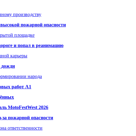
анному производству
а высокой пожарной опасности
акрытой площадке
дороге и попал в реанимацию
шной карьеры
и дожди
формировании народа
овых работ A1
дённых
ль MotoFestWest 2026
з-за пожарной опасности
зона ответственности