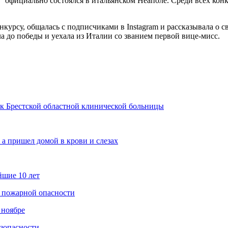
официально состоялся в итальянском Неаполе. Среди всех конк
нкурсу, общалась с подписчиками в Instagram и рассказывала о 
а до победы и уехала из Италии со званием первой вице-мисс.
к Брестской областной клинической больницы
 а пришел домой в крови и слезах
йшие 10 лет
а пожарной опасности
 ноябре
езопасности