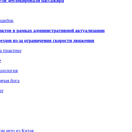
тели деблокировали пассажира
 ошибок
нктов в рамках административной актуализации
здов из-за ограничения скорости движения
а практике
е
хнология
ячая йога
ат
ом авто из Китая