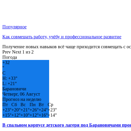
Популярное
Как совмещать работу, учёбу и профессиональное развитие
Получение новых навыков всё чаще приходится совмещать с о
Prev
Next
1 из 2
Погода
+
32
°
C
H:
+
33°
L:
+
21°
Барановичи
Четверг, 06 Август
Прогноз на неделю
Пт
Сб
Вс
Пн
Вт
Ср
+
23°
+
20°
+
21°
+
26°
+
24°
+
23°
+
15°
+
12°
+
10°
+
12°
+
16°
+
14°
В спальном корпусе детского лагеря под Барановичами пр