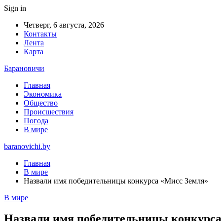
Sign in
Четверг, 6 августа, 2026
Контакты
Лента
Карта
Барановичи
Главная
Экономика
Общество
Происшествия
Погода
В мире
baranovichi.by
Главная
В мире
Назвали имя победительницы конкурса «Мисс Земля»
В мире
Назвали имя победительницы конкурса