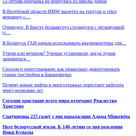
12-летняя пинчанка не вернулась из школы домой
В Витебской области BMW вылетел на тротуар и сбил
женщину с…
Очевидец: В Бресте большегруз столкнулся с легковушкой
(с…
В Беларуси ГАИ начала использовать квадрокоптеры для…
Утром или вечером? Ученые установили, когда лучше
заниматься…
Сносим и перестраиваем: как правильно демонтировать
старые постройки в Барановичах
Почему новые лифты в многоэтажках перестают работать
через несколько лет
Сегодня христиане всего мира отмечают Рождество
Христово
Спаўняецца 225 гадоў з дня нараджэння Адама Міцкевіча
Поэт белорусской земли. К 140-летию со дня рождения
Янки Купалы