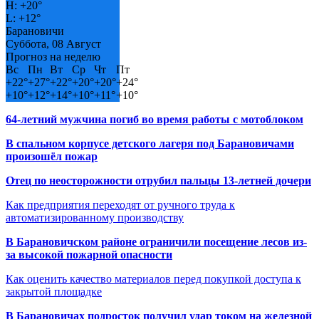
H:
+
20°
L:
+
12°
Барановичи
Суббота, 08 Август
Прогноз на неделю
Вс
Пн
Вт
Ср
Чт
Пт
+
22°
+
27°
+
22°
+
20°
+
20°
+
24°
+
10°
+
12°
+
14°
+
10°
+
11°
+
10°
64-летний мужчина погиб во время работы с мотоблоком
В спальном корпусе детского лагеря под Барановичами
произошёл пожар
Отец по неосторожности отрубил пальцы 13-летней дочери
Как предприятия переходят от ручного труда к
автоматизированному производству
В Барановичском районе ограничили посещение лесов из-
за высокой пожарной опасности
Как оценить качество материалов перед покупкой доступа к
закрытой площадке
В Барановичах подросток получил удар током на железной