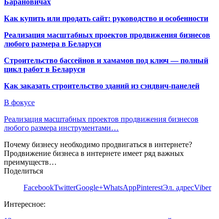
Барановичах
Как купить или продать сайт: руководство и особенности
Реализация масштабных проектов продвижения бизнесов
любого размера в Беларуси
Строительство бассейнов и хамамов под ключ — полный
цикл работ в Беларуси
Как заказать строительство зданий из сэндвич-панелей
В фокусе
Реализация масштабных проектов продвижения бизнесов
любого размера инструментами…
Почему бизнесу необходимо продвигаться в интернете?
Продвижение бизнеса в интернете имеет ряд важных
преимуществ…
Поделиться
Facebook
Twitter
Google+
WhatsApp
Pinterest
Эл. адрес
Viber
Интересное: