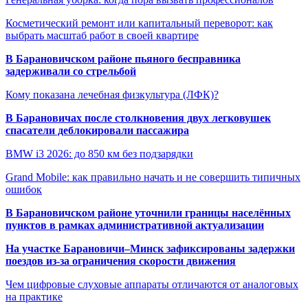
Косметический ремонт или капитальный переворот: как
выбрать масштаб работ в своей квартире
В Барановичском районе пьяного бесправника
задерживали со стрельбой
Кому показана лечебная физкультура (ЛФК)?
В Барановичах после столкновения двух легковушек
спасатели деблокировали пассажира
BMW i3 2026: до 850 км без подзарядки
Grand Mobile: как правильно начать и не совершить типичных
ошибок
В Барановичском районе уточнили границы населённых
пунктов в рамках административной актуализации
На участке Барановичи–Минск зафиксированы задержки
поездов из-за ограничения скорости движения
Чем цифровые слуховые аппараты отличаются от аналоговых
на практике