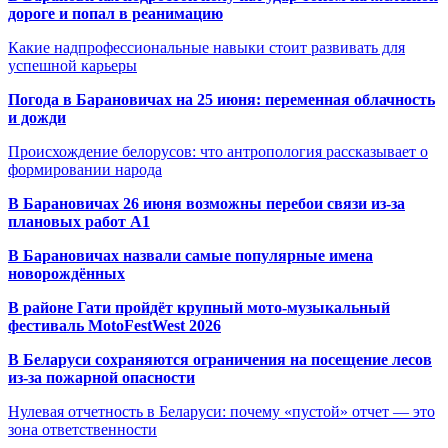
дороге и попал в реанимацию
Какие надпрофессиональные навыки стоит развивать для
успешной карьеры
Погода в Барановичах на 25 июня: переменная облачность
и дожди
Происхождение белорусов: что антропология рассказывает о
формировании народа
В Барановичах 26 июня возможны перебои связи из-за
плановых работ A1
В Барановичах назвали самые популярные имена
новорождённых
В районе Гати пройдёт крупный мото-музыкальный
фестиваль MotoFestWest 2026
В Беларуси сохраняются ограничения на посещение лесов
из-за пожарной опасности
Нулевая отчетность в Беларуси: почему «пустой» отчет — это
зона ответственности