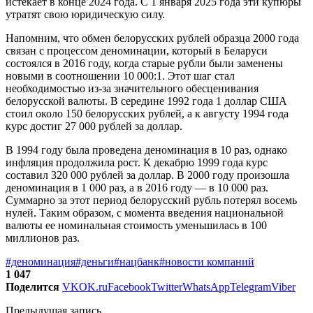
истекает в конце 2024 года. С 1 января 2025 года эти купюры
утратят свою юридическую силу.
Напомним, что обмен белорусских рублей образца 2000 года
связан с процессом деноминации, который в Беларуси
состоялся в 2016 году, когда старые рубли были заменены
новыми в соотношении 10 000:1. Этот шаг стал
необходимостью из-за значительного обесценивания
белорусской валюты. В середине 1992 года 1 доллар США
стоил около 150 белорусских рублей, а к августу 1994 года
курс достиг 27 000 рублей за доллар.
В 1994 году была проведена деноминация в 10 раз, однако
инфляция продолжила рост. К декабрю 1999 года курс
составил 320 000 рублей за доллар. В 2000 году произошла
деноминация в 1 000 раз, а в 2016 году — в 10 000 раз.
Суммарно за этот период белорусский рубль потерял восемь
нулей. Таким образом, с момента введения национальной
валюты ее номинальная стоимость уменьшилась в 100
миллионов раз.
#деноминация
#деньги
#нацбанк
#новости компаний
1 047
Поделится
VK
OK.ru
Facebook
Twitter
WhatsApp
Telegram
Viber
Предыдущая запись