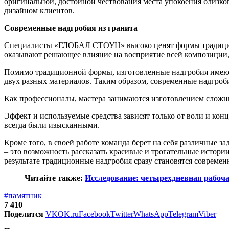
оригинальной, достойной чествования места упокоения близко
дизайном клиентов.
Современные надгробия из гранита
Специалисты «ГЛОБАЛ СТОУН» высоко ценят формы традиционн
оказывают решающее влияние на восприятие всей композиции, 
Помимо традиционной формы, изготовленные надгробия имеют 
двух разных материалов. Таким образом, современные надгроб
Как профессионалы, мастера занимаются изготовлением сложн
Эффект и используемые средства зависят только от воли и ко
всегда были изысканными.
Кроме того, в своей работе команда берет на себя различные з
– это возможность рассказать красивые и трогательные истори
результате традиционные надгробия сразу становятся соврем
Читайте также:
Исследование: четырехдневная рабоч
#памятник
7 410
Поделится
VK
OK.ru
Facebook
Twitter
WhatsApp
Telegram
Viber