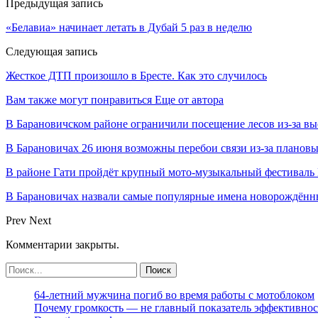
Предыдущая запись
«Белавиа» начинает летать в Дубай 5 раз в неделю
Следующая запись
Жесткое ДТП произошло в Бресте. Как это случилось
Вам также могут понравиться
Еще от автора
В Барановичском районе ограничили посещение лесов из-за в
В Барановичах 26 июня возможны перебои связи из-за плановы
В районе Гати пройдёт крупный мото-музыкальный фестиваль 
В Барановичах назвали самые популярные имена новорождён
Prev
Next
Комментарии закрыты.
64-летний мужчина погиб во время работы с мотоблоком
Почему громкость — не главный показатель эффективнос