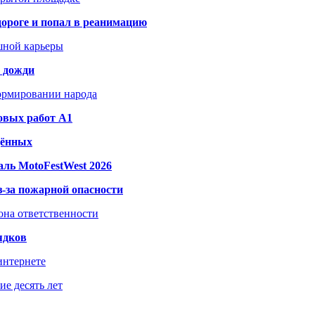
дороге и попал в реанимацию
шной карьеры
и дожди
формировании народа
овых работ A1
дённых
ль MotoFestWest 2026
з-за пожарной опасности
зона ответственности
ядков
интернете
е десять лет