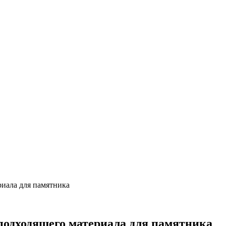
риала для памятника
подходящего материала для памятника