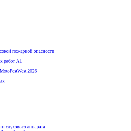
ысокой пожарной опасности
х работ A1
MotoFestWest 2026
ных
ти слухового аппарата