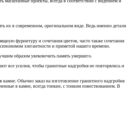
ть масштабные проекты, всегда в соответствии с видением и
 их в современном, оригинальном виде. Ведь именно детали
щную фурнитуру и сочетания цветов, часто также сочетания
я синонимом элегантности и приметой нашего времени.
учшим образом увековечить память умершего.
ают все усилия, чтобы гранитные надгробия не повторялись и
 в камне. Обычно заказ на изготовление гранитного надгробия
ченные в камне, всегда тонкие, с тонким повествованием. В