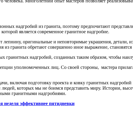
го человека. Многолетний опыт мастеров позволяет реализовыва
ых надгробий из гранита, поэтому предпочитают представлять
которой является современное гранитное надгробие.
лепнину, оригинальные и неповторимые украшения, детали, изя
ия из гранита обретают совершенно иное выражение, становятс
ых гранитных надгробий, созданных таким образом, чтобы наил
нцепции уполномоченных лиц. Со своей стороны, мастера прилаг
адачи, включая подготовку проекта и ковку гранитных надгробий
и людей, которых мы не боимся представить миру. Истории, высе
енными гранитными надгробиями.
ая неделя эффективнее пятидневки