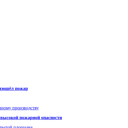
оизошёл пожар
анному производству
а высокой пожарной опасности
акрытой площадке