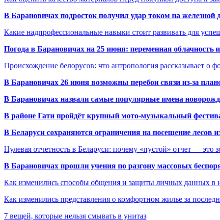
В Барановичах подросток получил удар током на железной 
Какие надпрофессиональные навыки стоит развивать для успе
Погода в Барановичах на 25 июня: переменная облачность 
Происхождение белорусов: что антропология рассказывает о 
В Барановичах 26 июня возможны перебои связи из-за план
В Барановичах назвали самые популярные имена новорож
В районе Гати пройдёт крупный мото-музыкальный фестива
В Беларуси сохраняются ограничения на посещение лесов и
Нулевая отчетность в Беларуси: почему «пустой» отчет — это 
В Барановичах прошли учения по разгону массовых беспор
Как изменились способы общения и защиты личных данных в 
Как изменились представления о комфортном жилье за последни
7 вещей, которые нельзя смывать в унитаз