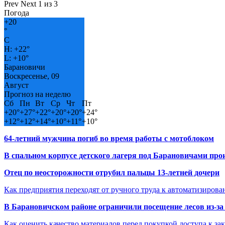
Prev
Next
1 из 3
Погода
+
20
°
C
H:
+
22°
L:
+
10°
Барановичи
Воскресенье, 09
Август
Прогноз на неделю
Сб
Пн
Вт
Ср
Чт
Пт
+
20°
+
27°
+
22°
+
20°
+
20°
+
24°
+
12°
+
12°
+
14°
+
10°
+
11°
+
10°
64-летний мужчина погиб во время работы с мотоблоком
В спальном корпусе детского лагеря под Барановичами пр
Отец по неосторожности отрубил пальцы 13-летней дочери
Как предприятия переходят от ручного труда к автоматизиров
В Барановичском районе ограничили посещение лесов из-з
Как оценить качество материалов перед покупкой доступа к з