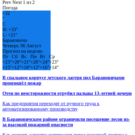
Prev
Next
1 из 2
Погода
+
32
°
C
H:
+
33°
L:
+
21°
Барановичи
Четверг, 06 Август
Прогноз на неделю
Пт
Сб
Вс
Пн
Вт
Ср
+
23°
+
20°
+
21°
+
26°
+
24°
+
23°
+
15°
+
12°
+
10°
+
12°
+
16°
+
14°
В спальном корпусе детского лагеря под Барановичами
произошёл пожар
Отец по неосторожности отрубил пальцы 13-летней дочери
Как предприятия переходят от ручного труда к
автоматизированному производству
В Барановичском районе ограничили посещение лесов из-
за высокой пожарной опасности
Как оценить качество материалов перед покупкой доступа к