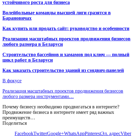
устойчивого роста для бизнеса
Волейбольные команды высшей лиги сразятся в
Барановичах
Как купить или продать сайт: руководство и особенности
Реализация масштабных проектов продвижения бизнесов
любого размера в Беларуси
Строительство бассейнов и хамамов под ключ — полный
цикл работ в Беларуси
Как заказать строительство зданий из сэндвич-панелей
В фокусе
Реализация масштабных проектов продвижения бизнесов
любого размера инструментами…
Почему бизнесу необходимо продвигаться в интернете?
Продвижение бизнеса в интернете имеет ряд важных
преимуществ…
Поделиться
Facebook
Twitter
Google+
WhatsApp
Pinterest
Эл. адрес
Viber