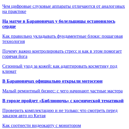
Чем цифровые слуховые аппараты отличаются от аналоговых
на практике
На матче в Барановичах у болельщицы остановилось
сердце
Как правильно укладывать фундаментные блоки: пошаговая
технология
Почему важно контролировать стресс и как в этом помогает
горячая йога
Сезонный уход за кожей: как адаптировать косметику под
климат
В Барановичах официально открыли мотосезон
Малый ремонтный бизнес: с чего начинают частные мастера
В городе пройдет «Библионочь» с космической тематикой
Проверить комплектацию и не только: что смотреть перед
заказом авто из Китая
Как соотнести видеокарту с монитором