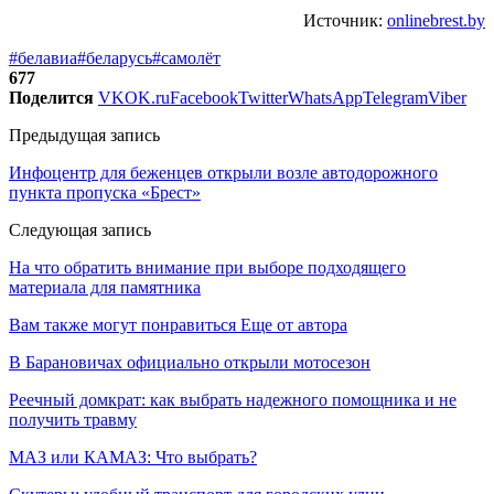
Источник:
onlinebrest.by
#белавиа
#беларусь
#самолёт
677
Поделится
VK
OK.ru
Facebook
Twitter
WhatsApp
Telegram
Viber
Предыдущая запись
Инфоцентр для беженцев открыли возле автодорожного
пункта пропуска «Брест»
Следующая запись
На что обратить внимание при выборе подходящего
материала для памятника
Вам также могут понравиться
Еще от автора
В Барановичах официально открыли мотосезон
Реечный домкрат: как выбрать надежного помощника и не
получить травму
МАЗ или КАМАЗ: Что выбрать?