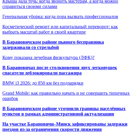
Крыша дала течь: когда звонить мастерам, а когда можно
справиться своими силами
Генеральная уборка: когда пора вызвать профессионалов
Косметический ремонт или капитальный переворот: как
выбрать масштаб работ в своей квартире
В Барановичском районе пьяного бесправника
задерживали со стрельбой
Кому показана лечебная физкультура (ЛФК)?
В Барановичах после столкновения двух легковушек
спасатели деблокировали пассажира
BMW i3 2026: до 850 км без подзарядки
Grand Mobile: как правильно начать и не совершить типичных
ошибок
В Барановичском районе уточнили границы населённых
пунктов в рамках административной актуализации
На участке Барановичи–Минск зафиксированы задержки
поездов из-за ограничения скорости движения