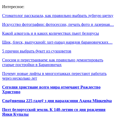
Интересное:
Стоматолог рассказала, как правильно выбрать зубную щетку
Искусство фотографии: фотосессии, печать фото и лазерная…
Какой алкоголь и в каких количествах пьют белорусы
Шик, блеск, выпускной: хит-парад нарядов барановичских…
5 причин выбрать букет из сухоцветов
Сносим и перестраиваем: как правильно демонтировать
старые постройки в Барановичах
Почему новые лифты в многоэтажках перестают работать
через несколько лет
Сегодня христиане всего мира отмечают Рождество
Христово
Спаўняецца 225 гадоў з дня нараджэння Адама Міцкевіча
Поэт белорусской земли. К 140-летию со дня рождения
Янки Купалы