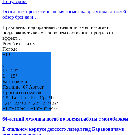
Популярное
Dermatime: профессиональная косметика для ухода за кожей —
обзор бренда и…
Правильно подобранный домашний уход помогает
поддерживать кожу в хорошем состоянии, продлевать
эффект…
Prev
Next
1 из 3
Погода
+
19
°
C
H:
+
22°
L:
+
15°
Барановичи
Пятница, 07 Август
Прогноз на неделю
Сб
Вс
Пн
Вт
Ср
Чт
+
21°
+
22°
+
28°
+
22°
+
21°
+
22°
+
12°
+
10°
+
12°
+
15°
+
9°
+
10°
64-летний мужчина погиб во время работы с мотоблоком
В спальном корпусе детского лагеря под Барановичами
произошёл пожар