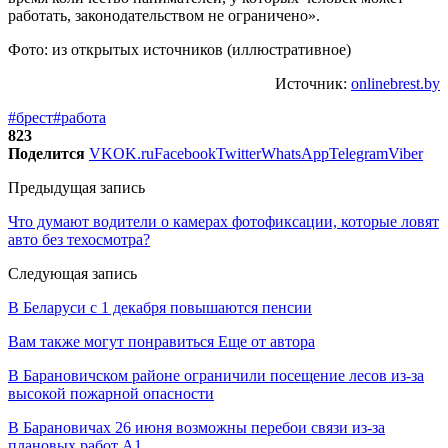
работать, законодательством не ограничено».
Фото: из открытых источников (иллюстративное)
Источник:
onlinebrest.by
#брест
#работа
823
Поделится
VK
OK.ru
Facebook
Twitter
WhatsApp
Telegram
Viber
Предыдущая запись
Что думают водители о камерах фотофиксации, которые ловят
авто без техосмотра?
Следующая запись
В Беларуси с 1 декабря повышаются пенсии
Вам также могут понравиться
Еще от автора
В Барановичском районе ограничили посещение лесов из-за
высокой пожарной опасности
В Барановичах 26 июня возможны перебои связи из-за
плановых работ A1