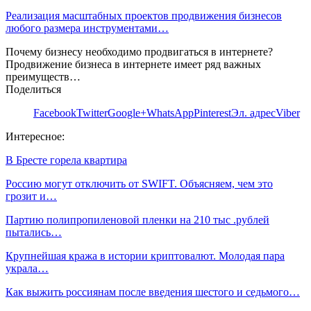
Реализация масштабных проектов продвижения бизнесов
любого размера инструментами…
Почему бизнесу необходимо продвигаться в интернете?
Продвижение бизнеса в интернете имеет ряд важных
преимуществ…
Поделиться
Facebook
Twitter
Google+
WhatsApp
Pinterest
Эл. адрес
Viber
Интересное:
В Бресте горела квартира
Россию могут отключить от SWIFT. Объясняем, чем это
грозит и…
Партию полипропиленовой пленки на 210 тыс .рублей
пытались…
Крупнейшая кража в истории криптовалют. Молодая пара
украла…
Как выжить россиянам после введения шестого и седьмого…