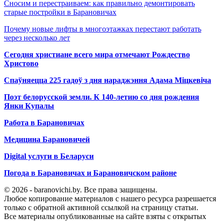
Сносим и перестраиваем: как правильно демонтировать
старые постройки в Барановичах
Почему новые лифты в многоэтажках перестают работать
через несколько лет
Сегодня христиане всего мира отмечают Рождество
Христово
Спаўняецца 225 гадоў з дня нараджэння Адама Міцкевіча
Поэт белорусской земли. К 140-летию со дня рождения
Янки Купалы
Работа в Барановичах
Медицина Барановичей
Digital услуги в Беларуси
Погода в Барановичах и Барановичском районе
© 2026 - baranovichi.by. Все права защищены.
Любое копирование материалов с нашего ресурса разрешается
только с обратной активной ссылкой на страницу статьи.
Все материалы опубликованные на сайте взяты с открытых