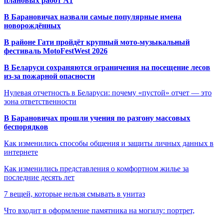
плановых работ A1
В Барановичах назвали самые популярные имена
новорождённых
В районе Гати пройдёт крупный мото-музыкальный
фестиваль MotoFestWest 2026
В Беларуси сохраняются ограничения на посещение лесов
из-за пожарной опасности
Нулевая отчетность в Беларуси: почему «пустой» отчет — это
зона ответственности
В Барановичах прошли учения по разгону массовых
беспорядков
Как изменились способы общения и защиты личных данных в
интернете
Как изменились представления о комфортном жилье за
последние десять лет
7 вещей, которые нельзя смывать в унитаз
Что входит в оформление памятника на могилу: портрет,