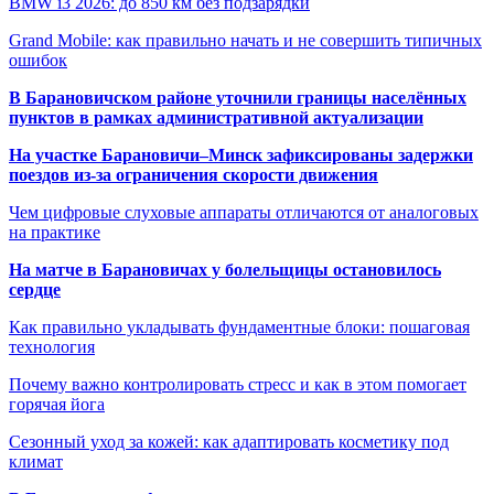
BMW i3 2026: до 850 км без подзарядки
Grand Mobile: как правильно начать и не совершить типичных
ошибок
В Барановичском районе уточнили границы населённых
пунктов в рамках административной актуализации
На участке Барановичи–Минск зафиксированы задержки
поездов из-за ограничения скорости движения
Чем цифровые слуховые аппараты отличаются от аналоговых
на практике
На матче в Барановичах у болельщицы остановилось
сердце
Как правильно укладывать фундаментные блоки: пошаговая
технология
Почему важно контролировать стресс и как в этом помогает
горячая йога
Сезонный уход за кожей: как адаптировать косметику под
климат