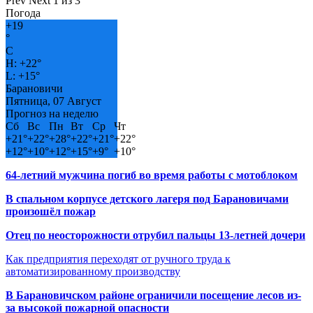
Prev
Next
1 из 3
Погода
+
19
°
C
H:
+
22°
L:
+
15°
Барановичи
Пятница, 07 Август
Прогноз на неделю
Сб
Вс
Пн
Вт
Ср
Чт
+
21°
+
22°
+
28°
+
22°
+
21°
+
22°
+
12°
+
10°
+
12°
+
15°
+
9°
+
10°
64-летний мужчина погиб во время работы с мотоблоком
В спальном корпусе детского лагеря под Барановичами
произошёл пожар
Отец по неосторожности отрубил пальцы 13-летней дочери
Как предприятия переходят от ручного труда к
автоматизированному производству
В Барановичском районе ограничили посещение лесов из-
за высокой пожарной опасности