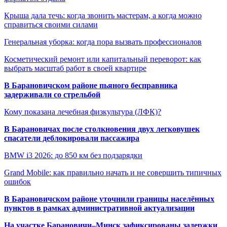
Крыша дала течь: когда звонить мастерам, а когда можно
справиться своими силами
Генеральная уборка: когда пора вызвать профессионалов
Косметический ремонт или капитальный переворот: как
выбрать масштаб работ в своей квартире
В Барановичском районе пьяного бесправника
задерживали со стрельбой
Кому показана лечебная физкультура (ЛФК)?
В Барановичах после столкновения двух легковушек
спасатели деблокировали пассажира
BMW i3 2026: до 850 км без подзарядки
Grand Mobile: как правильно начать и не совершить типичных
ошибок
В Барановичском районе уточнили границы населённых
пунктов в рамках административной актуализации
На участке Барановичи–Минск зафиксированы задержки