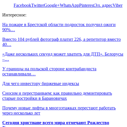
Facebook
Twitter
Google+
WhatsApp
Pinterest
Эл. адрес
Viber
Интересное:
На пожаре в Брестской области подросток получил ожоги
90%…
Вместо 104 рублей фотограф платит 226, а репетитор вместо
40…
«Даже нескольких секунд может хватить для ДТП». Белорусы
–…
У границы на польской стороне контрабандиста
останавливали…
Для чего инвестору биржевые индексы
Сносим и перестраиваем: как правильно демонтировать
старые постройки в Барановичах
Почему новые лифты в многоэтажках перестают работать
через несколько лет
Сегодня христиане всего мира отмечают Рождество