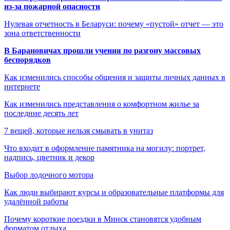
из-за пожарной опасности
Нулевая отчетность в Беларуси: почему «пустой» отчет — это
зона ответственности
В Барановичах прошли учения по разгону массовых
беспорядков
Как изменились способы общения и защиты личных данных в
интернете
Как изменились представления о комфортном жилье за
последние десять лет
7 вещей, которые нельзя смывать в унитаз
Что входит в оформление памятника на могилу: портрет,
надпись, цветник и декор
Выбор лодочного мотора
Как люди выбирают курсы и образовательные платформы для
удалённой работы
Почему короткие поездки в Минск становятся удобным
форматом отдыха