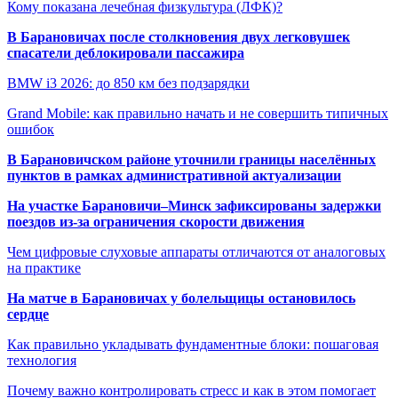
Кому показана лечебная физкультура (ЛФК)?
В Барановичах после столкновения двух легковушек
спасатели деблокировали пассажира
BMW i3 2026: до 850 км без подзарядки
Grand Mobile: как правильно начать и не совершить типичных
ошибок
В Барановичском районе уточнили границы населённых
пунктов в рамках административной актуализации
На участке Барановичи–Минск зафиксированы задержки
поездов из-за ограничения скорости движения
Чем цифровые слуховые аппараты отличаются от аналоговых
на практике
На матче в Барановичах у болельщицы остановилось
сердце
Как правильно укладывать фундаментные блоки: пошаговая
технология
Почему важно контролировать стресс и как в этом помогает