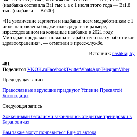
(надбавка составила Br1 тыс.), а с 1 июля этого года — Br1,8
тыс. (надбавка — Br500).
«На увеличение зарплаты и надбавки всем медработникам с 1
июля направлены бюджетные средства в размере,
израсходованном на ковидные надбавки в 2021 году.
Минздрав продолжит повышать заработную плату работников
здравоохранения», — отметили в пресс-службе.
Источник:
nashkraj.by
481
Поделится
VK
OK.ru
Facebook
Twitter
WhatsApp
Telegram
Viber
Предыдущая запись
Православные верующие празднуют Успение Пресвятой
Богородицы
Следующая запись
Хоккейными баталиями закончились открытые тренировки в
Барановичах
Вам также могут понравиться
Еще от автора