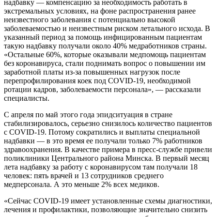
надбавку — компенсацию за необходимость работать в
экстремальных условиях, на фоне распространения ранее
неизвестного заболевания с потенциально высокой
заболеваемостью и неизвестным риском летального исхода. В
указанный период за помощь инфицированным пациентам
такую надбавку получали около 40% медработников страны.
«Остальные 60%, которые оказывали медпомощь пациентам
без коронавируса, стали поднимать вопрос о повышении им
заработной платы из-за повышенных нагрузок после
перепрофилирования коек под COVID-19, необходимой
ротации кадров, заболеваемости персонала», — рассказали
специалисты.
С апреля по май этого года эпидситуация в стране
стабилизировалось, серьезно снизилось количество пациентов
с COVID-19. Потому сократились и выплаты специальной
надбавки — в это время ее получали только 7% работников
здравоохранения. В качестве примера в пресс-службе привели
поликлиники Центрального района Минска. В первый месяц
лета надбавку за работу с коронавирусом там получали 18
человек: пять врачей и 13 сотрудников среднего
медперсонала. А это меньше 2% всех медиков.
«Сейчас COVID-19 имеет установленные схемы диагностики,
лечения и профилактики, позволяющие значительно снизить