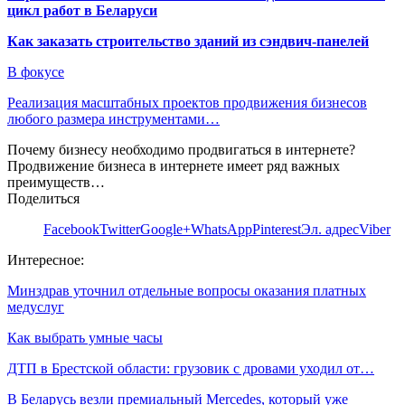
цикл работ в Беларуси
Как заказать строительство зданий из сэндвич-панелей
В фокусе
Реализация масштабных проектов продвижения бизнесов
любого размера инструментами…
Почему бизнесу необходимо продвигаться в интернете?
Продвижение бизнеса в интернете имеет ряд важных
преимуществ…
Поделиться
Facebook
Twitter
Google+
WhatsApp
Pinterest
Эл. адрес
Viber
Интересное:
Минздрав уточнил отдельные вопросы оказания платных
медуслуг
Как выбрать умные часы
ДТП в Брестской области: грузовик с дровами уходил от…
В Беларусь везли премиальный Mercedes, который уже