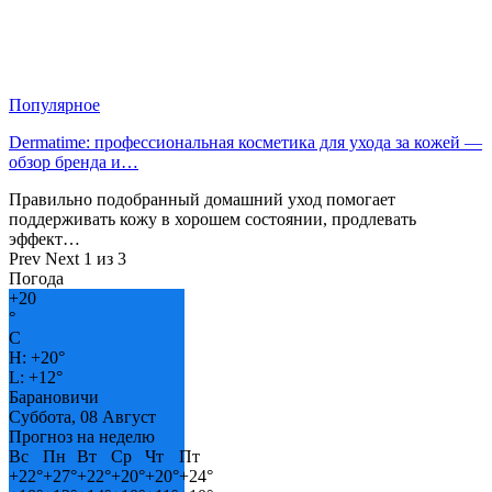
Популярное
Dermatime: профессиональная косметика для ухода за кожей —
обзор бренда и…
Правильно подобранный домашний уход помогает
поддерживать кожу в хорошем состоянии, продлевать
эффект…
Prev
Next
1 из 3
Погода
+
20
°
C
H:
+
20°
L:
+
12°
Барановичи
Суббота, 08 Август
Прогноз на неделю
Вс
Пн
Вт
Ср
Чт
Пт
+
22°
+
27°
+
22°
+
20°
+
20°
+
24°