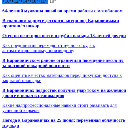
+
10°
+
12°
+
14°
+
10°
+
11°
+
10°
64-летний мужчина погиб во время работы с мотоблоком
В спальном корпусе детского лагеря под Барановичами
произошёл пожар
Отец по неосторожности отрубил пальцы 13-летней дочери
Как предприятия переходят от ручного труда к
автоматизированному производству
В Барановичском районе ограничили посещение лесов из-
за высокой пожарной опасности
Как оценить качество материалов перед покупкой доступа к
закрытой площадке
В Барановичах подросток получил удар током на железной
дороге и попал в реанимацию
Какие надпрофессиональные навыки стоит развивать для
успешной карьеры
Погода в Барановичах на 25 июня: переменная облачность
и дожди