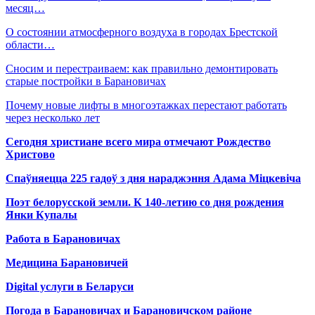
месяц…
О состоянии атмосферного воздуха в городах Брестской
области…
Сносим и перестраиваем: как правильно демонтировать
старые постройки в Барановичах
Почему новые лифты в многоэтажках перестают работать
через несколько лет
Сегодня христиане всего мира отмечают Рождество
Христово
Спаўняецца 225 гадоў з дня нараджэння Адама Міцкевіча
Поэт белорусской земли. К 140-летию со дня рождения
Янки Купалы
Работа в Барановичах
Медицина Барановичей
Digital услуги в Беларуси
Погода в Барановичах и Барановичском районе