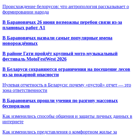
Происхождение белорусов: что антропология рассказывает о
формировании народа
В Барановичах 26 июня возможны перебои связи из-за
плановых работ A1
В Барановичах назвали самые популярные имена
новорождённых
В районе Гати пройдёт крупный мото-музыкальный
фестиваль MotoFestWest 2026
В Беларуси сохраняются ограничения на посещение лесов
из-за пожарной опасности
Нулевая отчетность в Беларуси: почему «пустой» отчет — это
зона ответственности
В Барановичах прошли учения по разгону массовых
беспорядков
Как изменились способы общения и защиты личных данных в
интернете
Как изменились представления о комфортном жилье за