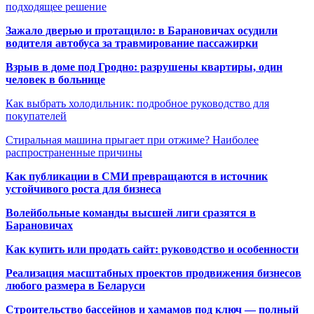
подходящее решение
Зажало дверью и протащило: в Барановичах осудили
водителя автобуса за травмирование пассажирки
Взрыв в доме под Гродно: разрушены квартиры, один
человек в больнице
Как выбрать холодильник: подробное руководство для
покупателей
Стиральная машина прыгает при отжиме? Наиболее
распространенные причины
Как публикации в СМИ превращаются в источник
устойчивого роста для бизнеса
Волейбольные команды высшей лиги сразятся в
Барановичах
Как купить или продать сайт: руководство и особенности
Реализация масштабных проектов продвижения бизнесов
любого размера в Беларуси
Строительство бассейнов и хамамов под ключ — полный