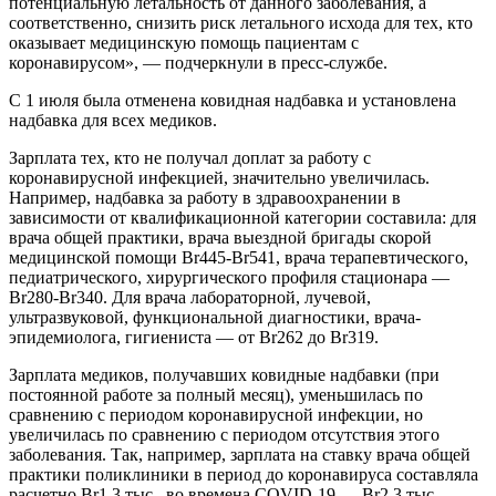
потенциальную летальность от данного заболевания, а
соответственно, снизить риск летального исхода для тех, кто
оказывает медицинскую помощь пациентам с
коронавирусом», — подчеркнули в пресс-службе.
С 1 июля была отменена ковидная надбавка и установлена
надбавка для всех медиков.
Зарплата тех, кто не получал доплат за работу с
коронавирусной инфекцией, значительно увеличилась.
Например, надбавка за работу в здравоохранении в
зависимости от квалификационной категории составила: для
врача общей практики, врача выездной бригады скорой
медицинской помощи Br445-Br541, врача терапевтического,
педиатрического, хирургического профиля стационара —
Br280-Br340. Для врача лабораторной, лучевой,
ультразвуковой, функциональной диагностики, врача-
эпидемиолога, гигиениста — от Br262 до Br319.
Зарплата медиков, получавших ковидные надбавки (при
постоянной работе за полный месяц), уменьшилась по
сравнению с периодом коронавирусной инфекции, но
увеличилась по сравнению с периодом отсутствия этого
заболевания. Так, например, зарплата на ставку врача общей
практики поликлиники в период до коронавируса составляла
расчетно Br1,3 тыс., во времена COVID-19 — Br2,3 тыс.