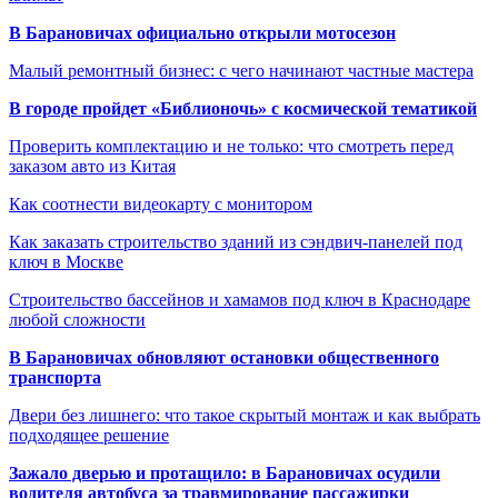
В Барановичах официально открыли мотосезон
Малый ремонтный бизнес: с чего начинают частные мастера
В городе пройдет «Библионочь» с космической тематикой
Проверить комплектацию и не только: что смотреть перед
заказом авто из Китая
Как соотнести видеокарту с монитором
Как заказать строительство зданий из сэндвич-панелей под
ключ в Москве
Строительство бассейнов и хамамов под ключ в Краснодаре
любой сложности
В Барановичах обновляют остановки общественного
транспорта
Двери без лишнего: что такое скрытый монтаж и как выбрать
подходящее решение
Зажало дверью и протащило: в Барановичах осудили
водителя автобуса за травмирование пассажирки