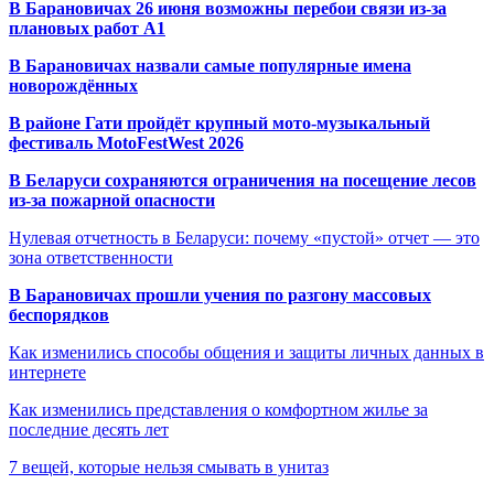
В Барановичах 26 июня возможны перебои связи из-за
плановых работ A1
В Барановичах назвали самые популярные имена
новорождённых
В районе Гати пройдёт крупный мото-музыкальный
фестиваль MotoFestWest 2026
В Беларуси сохраняются ограничения на посещение лесов
из-за пожарной опасности
Нулевая отчетность в Беларуси: почему «пустой» отчет — это
зона ответственности
В Барановичах прошли учения по разгону массовых
беспорядков
Как изменились способы общения и защиты личных данных в
интернете
Как изменились представления о комфортном жилье за
последние десять лет
7 вещей, которые нельзя смывать в унитаз