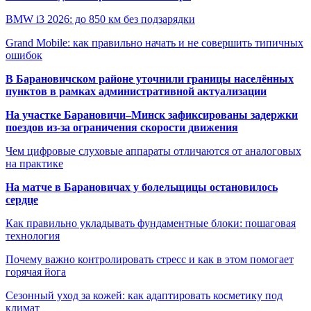
BMW i3 2026: до 850 км без подзарядки
Grand Mobile: как правильно начать и не совершить типичных
ошибок
В Барановичском районе уточнили границы населённых
пунктов в рамках административной актуализации
На участке Барановичи–Минск зафиксированы задержки
поездов из-за ограничения скорости движения
Чем цифровые слуховые аппараты отличаются от аналоговых
на практике
На матче в Барановичах у болельщицы остановилось
сердце
Как правильно укладывать фундаментные блоки: пошаговая
технология
Почему важно контролировать стресс и как в этом помогает
горячая йога
Сезонный уход за кожей: как адаптировать косметику под
климат