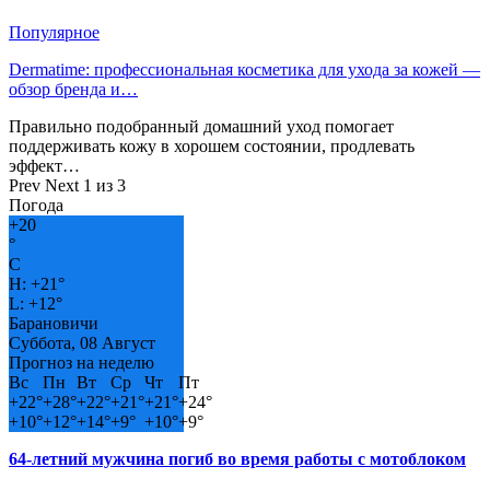
Популярное
Dermatime: профессиональная косметика для ухода за кожей —
обзор бренда и…
Правильно подобранный домашний уход помогает
поддерживать кожу в хорошем состоянии, продлевать
эффект…
Prev
Next
1 из 3
Погода
+
20
°
C
H:
+
21°
L:
+
12°
Барановичи
Суббота, 08 Август
Прогноз на неделю
Вс
Пн
Вт
Ср
Чт
Пт
+
22°
+
28°
+
22°
+
21°
+
21°
+
24°
+
10°
+
12°
+
14°
+
9°
+
10°
+
9°
64-летний мужчина погиб во время работы с мотоблоком