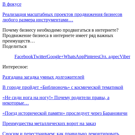
В фокусе
Реализация масштабных проектов продвижения бизнесов
любого размера инструментами…
Почему бизнесу необходимо продвигаться в интернете?
Продвижение бизнеса в интернете имеет ряд важных
преимуществ…
Поделиться
Facebook
Twitter
Google+
WhatsApp
Pinterest
Эл. адрес
Viber
Интересное:
Разгадана загадка умных долгожителей
В городе пройдет «Библионочь» с космической тематикой
«Не сиди нога на ногу!» Почему родители правы, а
некоторые…
«Поезд исторической памяти» проследует через Барановичи
Преимущества металлических ворот на заказ
Сносим и перестраиваем: как правильно демонтировать