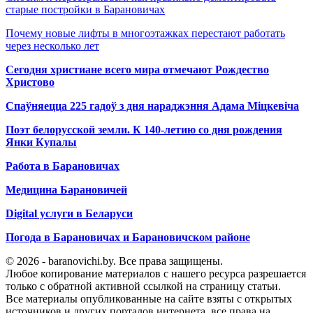
старые постройки в Барановичах
Почему новые лифты в многоэтажках перестают работать
через несколько лет
Сегодня христиане всего мира отмечают Рождество
Христово
Спаўняецца 225 гадоў з дня нараджэння Адама Міцкевіча
Поэт белорусской земли. К 140-летию со дня рождения
Янки Купалы
Работа в Барановичах
Медицина Барановичей
Digital услуги в Беларуси
Погода в Барановичах и Барановичском районе
© 2026 - baranovichi.by. Все права защищены.
Любое копирование материалов с нашего ресурса разрешается
только с обратной активной ссылкой на страницу статьи.
Все материалы опубликованные на сайте взяты с открытых
источников и других порталов интернета, все права на