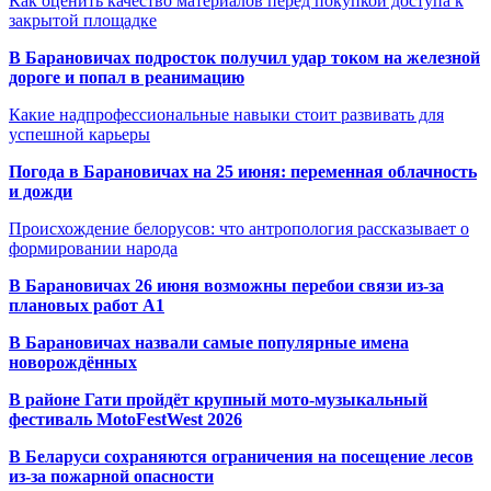
Как оценить качество материалов перед покупкой доступа к
закрытой площадке
В Барановичах подросток получил удар током на железной
дороге и попал в реанимацию
Какие надпрофессиональные навыки стоит развивать для
успешной карьеры
Погода в Барановичах на 25 июня: переменная облачность
и дожди
Происхождение белорусов: что антропология рассказывает о
формировании народа
В Барановичах 26 июня возможны перебои связи из-за
плановых работ A1
В Барановичах назвали самые популярные имена
новорождённых
В районе Гати пройдёт крупный мото-музыкальный
фестиваль MotoFestWest 2026
В Беларуси сохраняются ограничения на посещение лесов
из-за пожарной опасности