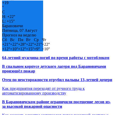
+
19
°
C
H:
+
22°
L:
+
15°
Барановичи
Пятница, 07 Август
Прогноз на неделю
Сб
Вс
Пн
Вт
Ср
Чт
+
21°
+
22°
+
28°
+
22°
+
21°
+
22°
+
12°
+
10°
+
12°
+
15°
+
9°
+
10°
64-летний мужчина погиб во время работы с мотоблоком
В спальном корпусе детского лагеря под Барановичами
произошёл пожар
Отец по неосторожности отрубил пальцы 13-летней дочери
Как предприятия переходят от ручного труда к
автоматизированному производству
В Барановичском районе ограничили посещение лесов из-
за высокой пожарной опасности