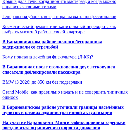
Крыша дала течь: когда звонить мастерам, а когда можно
справиться своими силами
Генеральная уборка: когда пора вызвать профессионалов
Косметический ремонт или капитальный переворот: как
выбрать масштаб работ в своей квартире
В Барановичском районе пьяного бесправника
задерживали со стрельбой
Кому показана лечебная физкультура (ЛФК)?
В Барановичах после столкновения двух легковушек
спасатели деблокировали пассажира
BMW i3 2026: до 850 км без подзарядки
Grand Mobile: как правильно начать и не совершить типичных
ошибок
В Барановичском районе уточнили границы населённых
пунктов в рамках административной актуализации
На участке Барановичи–Минск зафиксированы задержки
поездов из-за ограничения скорости движения