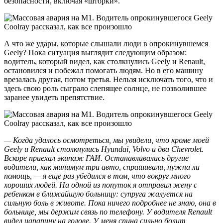
безопасности, включая «шторки».
А что же удары, которые слышали люди в опрокинувшемся
Geely? Пока ситуация выглядит следующим образом:
водитель, который видел, как столкнулись Geely и Renault,
остановился и побежал помогать людям. Но в его машину
врезалась другая, потом третья. Нельзя исключать того, что и
здесь свою роль сыграло слепящее солнце, не позволившее
заранее увидеть препятствие.
— Когда удалось осмотреться, мы увидели, что кроме моей
Geely и Renault столкнулись Hyundai, Volvo и два Chevrolet.
Вскоре приехал экипаж ГАИ. Останавливались другие
водители, как минимум три авто, спрашивали, нужна ли
помощь, — я еще раз убедился в том, что вокруг много
хороших людей. На одной из попуток я отправил жену с
ребенком в ближайшую больницу: супруга жалуется на
сильную боль в животе. Пока ничего подробнее не знаю, она в
больнице, мы держим связь по телефону. У водителя Renault
видел царапину на голове. У меня спина сильно болит,