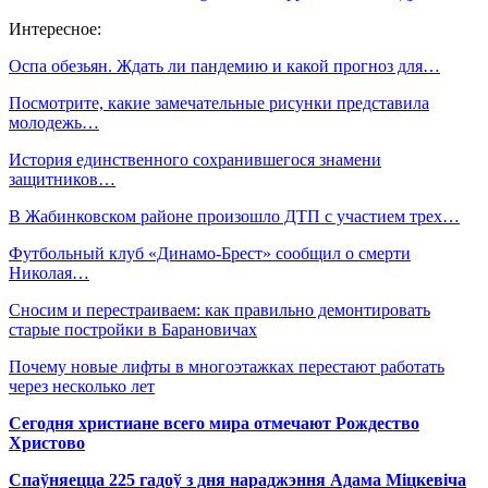
Интересное:
Оспа обезьян. Ждать ли пандемию и какой прогноз для…
Посмотрите, какие замечательные рисунки представила
молодежь…
История единственного сохранившегося знамени
защитников…
В Жабинковском районе произошло ДТП с участием трех…
Футбольный клуб «Динамо-Брест» сообщил о смерти
Николая…
Сносим и перестраиваем: как правильно демонтировать
старые постройки в Барановичах
Почему новые лифты в многоэтажках перестают работать
через несколько лет
Сегодня христиане всего мира отмечают Рождество
Христово
Спаўняецца 225 гадоў з дня нараджэння Адама Міцкевіча