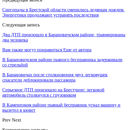
Снегопады в Брестской области сменились ледяным дождем.
Энергетики продолжают устранять последствия
Следующая запись
Два ДТП произошло в Барановичском районе, травмированы
два человека
Вам также могут понравиться
Еще от автора
В Барановичском районе пьяного бесправника задерживали
со стрельбой
В Барановичах после столкновения двух легковушек
спасатели деблокировали пассажира
Серьезное ДТП произошло на Брестчине: легковой
автомобиль столкнулся с грузовиком
В Каменецком районе пьяный бесправник угнал машину и
вылетел в кювет
Prev
Next
Комментарии закрыты.