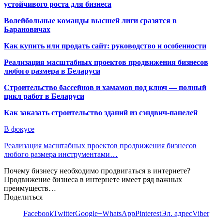
устойчивого роста для бизнеса
Волейбольные команды высшей лиги сразятся в
Барановичах
Как купить или продать сайт: руководство и особенности
Реализация масштабных проектов продвижения бизнесов
любого размера в Беларуси
Строительство бассейнов и хамамов под ключ — полный
цикл работ в Беларуси
Как заказать строительство зданий из сэндвич-панелей
В фокусе
Реализация масштабных проектов продвижения бизнесов
любого размера инструментами…
Почему бизнесу необходимо продвигаться в интернете?
Продвижение бизнеса в интернете имеет ряд важных
преимуществ…
Поделиться
Facebook
Twitter
Google+
WhatsApp
Pinterest
Эл. адрес
Viber