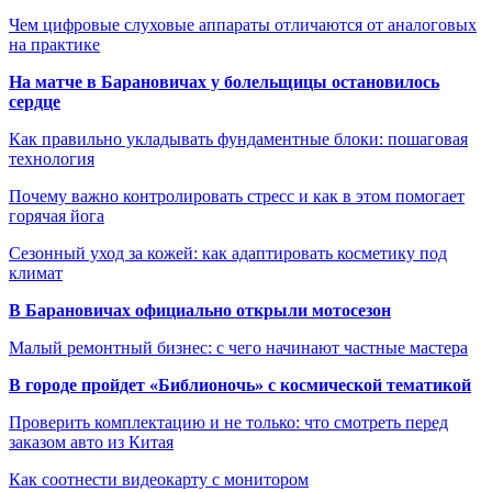
Чем цифровые слуховые аппараты отличаются от аналоговых
на практике
На матче в Барановичах у болельщицы остановилось
сердце
Как правильно укладывать фундаментные блоки: пошаговая
технология
Почему важно контролировать стресс и как в этом помогает
горячая йога
Сезонный уход за кожей: как адаптировать косметику под
климат
В Барановичах официально открыли мотосезон
Малый ремонтный бизнес: с чего начинают частные мастера
В городе пройдет «Библионочь» с космической тематикой
Проверить комплектацию и не только: что смотреть перед
заказом авто из Китая
Как соотнести видеокарту с монитором