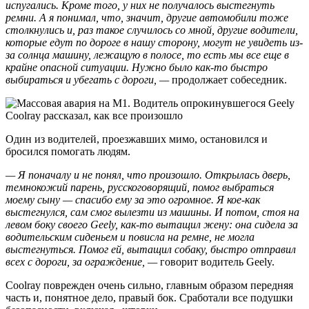
испугались. Кроме того, у них не получалось выстегнуть
ремни. А я понимал, что, значит, другие автомобили тоже
столкнулись и, раз такое случилось со мной, другие водители,
которые едут по дороге в нашу сторону, могут не увидеть из-
за солнца машину, лежащую в полосе, то есть мы все еще в
крайне опасной ситуации. Нужно было как-то быстро
выбираться и убегать с дороги, —
продолжает собеседник.
Один из водителей, проезжавших мимо, остановился и
бросился помогать людям.
— Я поначалу и не понял, что произошло. Открылась дверь,
темнокожий парень, русскоговорящий, помог выбраться
моему сыну — спасибо ему за это огромное. Я кое-как
выстегнулся, сам смог вылезти из машины. И потом, стоя на
левом боку своего Geely, как-то вытащил жену: она сидела за
водительским сиденьем и повисла на ремне, не могла
выстегнуться. Помог ей, вытащил собаку, быстро отправил
всех с дороги, за ограждение, —
говорит водитель Geely.
Coolray поврежден очень сильно, главным образом передняя
часть и, понятное дело, правый бок. Сработали все подушки