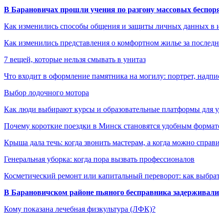
В Барановичах прошли учения по разгону массовых беспор
Как изменились способы общения и защиты личных данных в 
Как изменились представления о комфортном жилье за последни
7 вещей, которые нельзя смывать в унитаз
Что входит в оформление памятника на могилу: портрет, надпис
Выбор лодочного мотора
Как люди выбирают курсы и образовательные платформы для 
Почему короткие поездки в Минск становятся удобным формат
Крыша дала течь: когда звонить мастерам, а когда можно справ
Генеральная уборка: когда пора вызвать профессионалов
Косметический ремонт или капитальный переворот: как выбрат
В Барановичском районе пьяного бесправника задерживали 
Кому показана лечебная физкультура (ЛФК)?