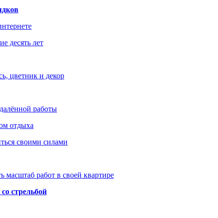
ядков
интернете
е десять лет
ь, цветник и декор
удалённой работы
ом отдыха
иться своими силами
ь масштаб работ в своей квартире
со стрельбой