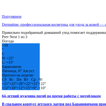
Популярное
Dermatime: профессиональная косметика для ухода за кожей —
Правильно подобранный домашний уход помогает поддерживат
Prev
Next
1 из 3
Погода
+
19
°
C
H:
+
22°
L:
+
15°
Барановичи
Пятница, 07 Август
Прогноз на неделю
Сб
Вс
Пн
Вт
Ср
Чт
+
21°
+
22°
+
28°
+
22°
+
21°
+
22°
+
12°
+
10°
+
12°
+
15°
+
9°
+
10°
64-летний мужчина погиб во время работы с мотоблоком
В спальном корпусе детского лагеря под Барановичами пр