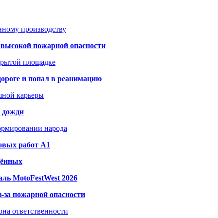
анному производству
а высокой пожарной опасности
акрытой площадке
дороге и попал в реанимацию
шной карьеры
и дожди
формировании народа
овых работ A1
дённых
ль MotoFestWest 2026
з-за пожарной опасности
зона ответственности