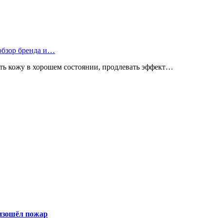
 обзор бренда и…
ь кожу в хорошем состоянии, продлевать эффект…
оизошёл пожар