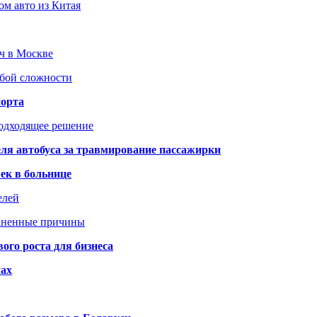
ом авто из Китая
юч в Москве
юбой сложности
порта
подходящее решение
ля автобуса за травмирование пассажирки
ек в больнице
елей
раненные причины
го роста для бизнеса
чах