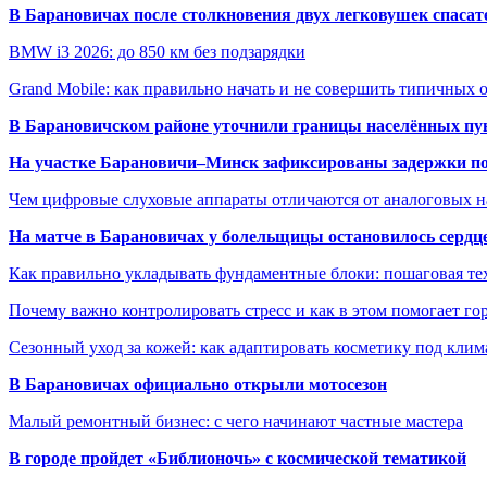
В Барановичах после столкновения двух легковушек спаса
BMW i3 2026: до 850 км без подзарядки
Grand Mobile: как правильно начать и не совершить типичных
В Барановичском районе уточнили границы населённых пу
На участке Барановичи–Минск зафиксированы задержки пое
Чем цифровые слуховые аппараты отличаются от аналоговых н
На матче в Барановичах у болельщицы остановилось сердц
Как правильно укладывать фундаментные блоки: пошаговая те
Почему важно контролировать стресс и как в этом помогает гор
Сезонный уход за кожей: как адаптировать косметику под клим
В Барановичах официально открыли мотосезон
Малый ремонтный бизнес: с чего начинают частные мастера
В городе пройдет «Библионочь» с космической тематикой