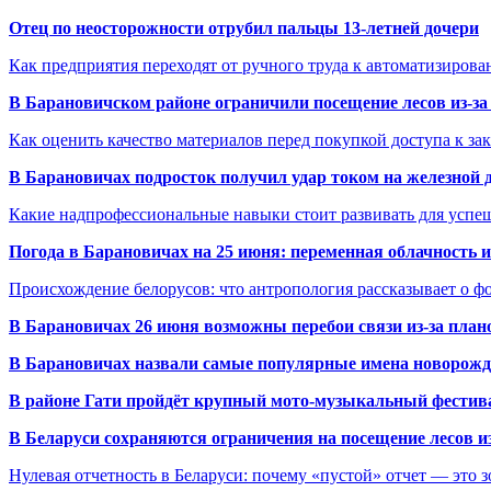
Отец по неосторожности отрубил пальцы 13-летней дочери
Как предприятия переходят от ручного труда к автоматизиров
В Барановичском районе ограничили посещение лесов из-з
Как оценить качество материалов перед покупкой доступа к з
В Барановичах подросток получил удар током на железной 
Какие надпрофессиональные навыки стоит развивать для успе
Погода в Барановичах на 25 июня: переменная облачность 
Происхождение белорусов: что антропология рассказывает о 
В Барановичах 26 июня возможны перебои связи из-за план
В Барановичах назвали самые популярные имена новорож
В районе Гати пройдёт крупный мото-музыкальный фестива
В Беларуси сохраняются ограничения на посещение лесов и
Нулевая отчетность в Беларуси: почему «пустой» отчет — это 