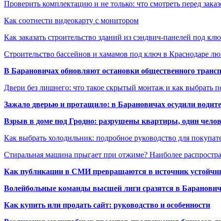
Проверить комплектацию и не только: что смотреть перед заказ
Как соотнести видеокарту с монитором
Как заказать строительство зданий из сэндвич-панелей под кл
Строительство бассейнов и хамамов под ключ в Краснодаре л
В Барановичах обновляют остановки общественного транс
Двери без лишнего: что такое скрытый монтаж и как выбрать 
Зажало дверью и протащило: в Барановичах осудили водите
Взрыв в доме под Гродно: разрушены квартиры, один челов
Как выбрать холодильник: подробное руководство для покупат
Стиральная машина прыгает при отжиме? Наиболее распрост
Как публикации в СМИ превращаются в источник устойчиво
Волейбольные команды высшей лиги сразятся в Баранови
Как купить или продать сайт: руководство и особенности