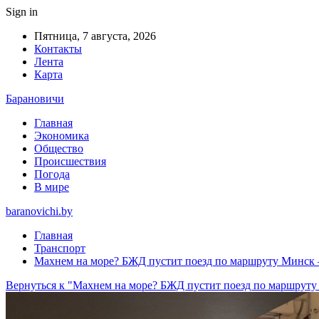
Sign in
Пятница, 7 августа, 2026
Контакты
Лента
Карта
Барановичи
Главная
Экономика
Общество
Происшествия
Погода
В мире
baranovichi.by
Главная
Транспорт
Махнем на море? БЖД пустит поезд по маршруту Минск 
Вернуться к "Махнем на море? БЖД пустит поезд по маршруту