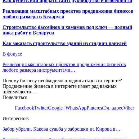
Как купить или продать сайт: руководство и особенности
Реализация масштабных проектов продвижения бизнесов
любого размера в Беларуси
Строительство бассейнов и хамамов под ключ — полный
цикл работ в Беларуси
Как заказать строительство зданий из сэндвич-панелей
В фокусе
Реализация масштабных проектов продвижения бизнесов
любого размера инструментами…
Почему бизнесу необходимо продвигаться в интернете?
Продвижение бизнеса в интернете имеет ряд важных
преимуществ…
Поделиться
Facebook
Twitter
Google+
WhatsApp
Pinterest
Эл. адрес
Viber
Интересное:
Забор убрали. Какова судьба у заброшки на Кирова в…