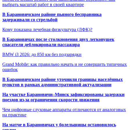
выбрать масштаб работ в своей квартире
В Барановичском районе пьяного бесправника
задерживали со стрельбой
Кому показана лечебная физкультура (ЛФК)?
В Барановичах после столкновения двух легковушек
спасатели деблокировали пассажира
BMW i3 2026: до 850 км без подзарядки
Grand Mobile: как правильно начать и не совершить типичных
ошибок
В Барановичском районе уточнили границы населённых
пунктов в рамках административной актуализации
На участке Барановичи–Минск зафиксированы задержки
поездов из-за ограничения скорости движения
Чем цифровые слуховые аппараты отличаются от аналоговых
на практике
На матче в Барановичах у болельщицы остановилось
сердце