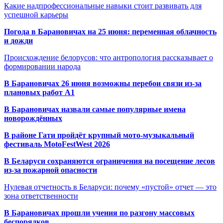
Какие надпрофессиональные навыки стоит развивать для
успешной карьеры
Погода в Барановичах на 25 июня: переменная облачность
и дожди
Происхождение белорусов: что антропология рассказывает о
формировании народа
В Барановичах 26 июня возможны перебои связи из-за
плановых работ A1
В Барановичах назвали самые популярные имена
новорождённых
В районе Гати пройдёт крупный мото-музыкальный
фестиваль MotoFestWest 2026
В Беларуси сохраняются ограничения на посещение лесов
из-за пожарной опасности
Нулевая отчетность в Беларуси: почему «пустой» отчет — это
зона ответственности
В Барановичах прошли учения по разгону массовых
беспорядков