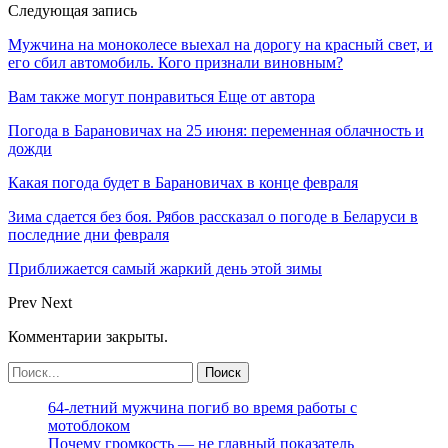
Следующая запись
Мужчина на моноколесе выехал на дорогу на красный свет, и
его сбил автомобиль. Кого признали виновным?
Вам также могут понравиться
Еще от автора
Погода в Барановичах на 25 июня: переменная облачность и
дожди
Какая погода будет в Барановичах в конце февраля
Зима сдается без боя. Рябов рассказал о погоде в Беларуси в
последние дни февраля
Приближается самый жаркий день этой зимы
Prev
Next
Комментарии закрыты.
64-летний мужчина погиб во время работы с
мотоблоком
Почему громкость — не главный показатель