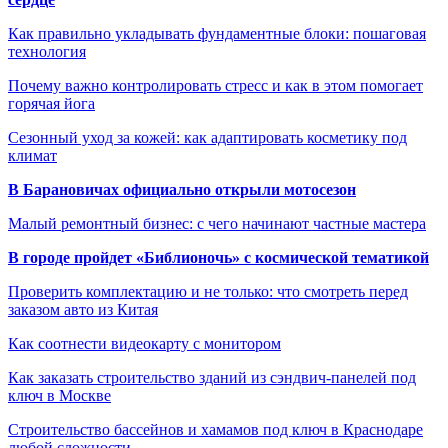
Как правильно укладывать фундаментные блоки: пошаговая
технология
Почему важно контролировать стресс и как в этом помогает
горячая йога
Сезонный уход за кожей: как адаптировать косметику под
климат
В Барановичах официально открыли мотосезон
Малый ремонтный бизнес: с чего начинают частные мастера
В городе пройдет «Библионочь» с космической тематикой
Проверить комплектацию и не только: что смотреть перед
заказом авто из Китая
Как соотнести видеокарту с монитором
Как заказать строительство зданий из сэндвич-панелей под
ключ в Москве
Строительство бассейнов и хамамов под ключ в Краснодаре
любой сложности