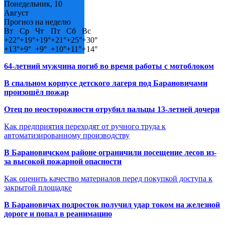
Понедельник, 10
Август
Прогноз на неделю
Вт
Ср
Чт
Пт
Сб
Вс
+
22°
+
19°
+
19°
+
21°
+
25°
+
30°
+
13°
+
9°
+
9°
+
10°
+
11°
+
14°
64-летний мужчина погиб во время работы с мотоблоком
В спальном корпусе детского лагеря под Барановичами
произошёл пожар
Отец по неосторожности отрубил пальцы 13-летней дочери
Как предприятия переходят от ручного труда к
автоматизированному производству
В Барановичском районе ограничили посещение лесов из-
за высокой пожарной опасности
Как оценить качество материалов перед покупкой доступа к
закрытой площадке
В Барановичах подросток получил удар током на железной
дороге и попал в реанимацию