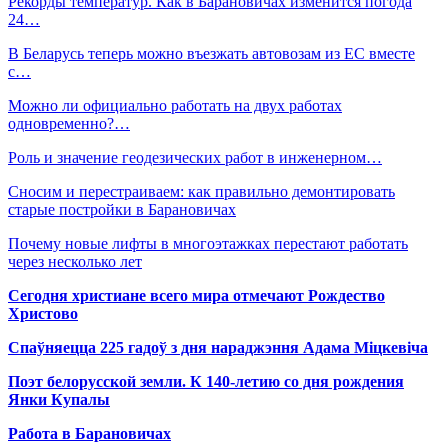
Рекорды температур. Как в Барановичах изменится погода
24…
В Беларусь теперь можно въезжать автовозам из ЕС вместе
с…
Можно ли официально работать на двух работах
одновременно?…
Роль и значение геодезических работ в инженерном…
Сносим и перестраиваем: как правильно демонтировать
старые постройки в Барановичах
Почему новые лифты в многоэтажках перестают работать
через несколько лет
Сегодня христиане всего мира отмечают Рождество
Христово
Спаўняецца 225 гадоў з дня нараджэння Адама Міцкевіча
Поэт белорусской земли. К 140-летию со дня рождения
Янки Купалы
Работа в Барановичах