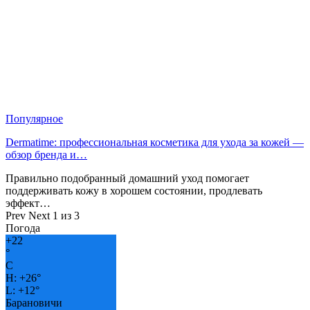
Популярное
Dermatime: профессиональная косметика для ухода за кожей —
обзор бренда и…
Правильно подобранный домашний уход помогает
поддерживать кожу в хорошем состоянии, продлевать
эффект…
Prev
Next
1 из 3
Погода
+
22
°
C
H:
+
26°
L:
+
12°
Барановичи