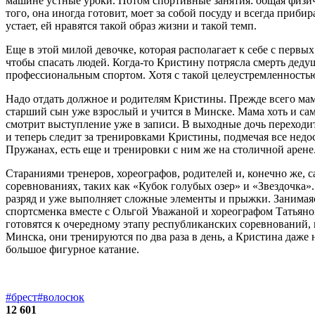
машине устные уроки. Потом спортивные занятия: общая физиче
того, она иногда готовит, моет за собой посуду и всегда приби
устает, ей нравятся такой образ жизни и такой темп.
Еще в этой милой девочке, которая располагает к себе с первы
чтобы спасать людей. Когда-то Кристину потрясла смерть дедуш
профессиональным спортом. Хотя с такой целеустремленность
Надо отдать должное и родителям Кристины. Прежде всего маме
старший сын уже взрослый и учится в Минске. Мама хоть и самы
смотрит выступление уже в записи. В выходные дочь переходит
и теперь следит за тренировками Кристины, подмечая все недо
Пружанах, есть еще и тренировки с ним же на столичной арене. 
Стараниями тренеров, хореографов, родителей и, конечно же, 
соревнованиях, таких как «Кубок голубых озер» и «Звездочка»
разряд и уже выполняет сложные элементы и прыжки. Занимаясь
спортсменка вместе с Ольгой Уважаной и хореографом Татья
готовятся к очередному этапу республиканских соревнований,
Минска, они тренируются по два раза в день, а Кристина даже
большое фигурное катание.
#брест
#волосюк
12 601