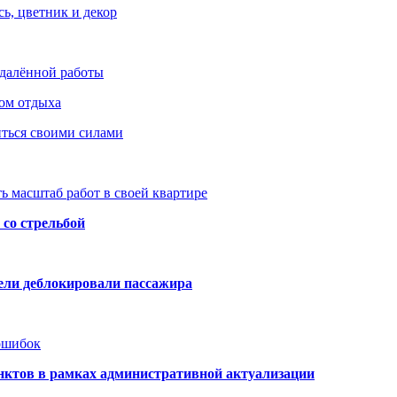
ь, цветник и декор
удалённой работы
ом отдыха
иться своими силами
ь масштаб работ в своей квартире
со стрельбой
тели деблокировали пассажира
 ошибок
нктов в рамках административной актуализации