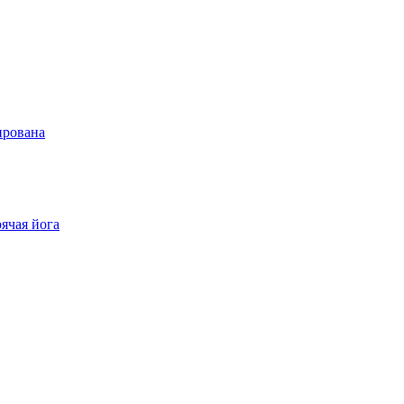
ирована
ячая йога