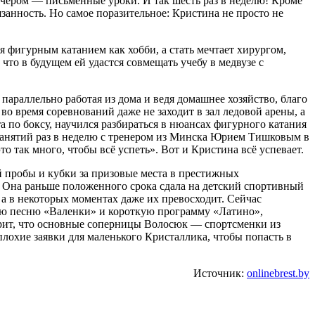
вечером — письменные уроки. И так шесть раз в неделю! Кроме
бязанность. Но самое поразительное: Кристина не просто не
ия фигурным катанием как хобби, а стать мечтает хирургом,
что в будущем ей удастся совмещать учебу в медвузе с
параллельно работая из дома и ведя домашнее хозяйство, благо
 во время соревнований даже не заходит в зал ледовой арены, а
 по боксу, научился разбираться в нюансах фигурного катания
е занятий раз в неделю с тренером из Минска Юрием Тишковым в
о так много, чтобы всё успеть». Вот и Кристина всё успевает.
й пробы и кубки за призовые места в престижных
е. Она раньше положенного срока сдала на детский спортивный
 а в некоторых моментах даже их превосходит. Сейчас
ую песню «Валенки» и короткую программу «Латино»,
ворит, что основные соперницы Волосюк — спортсменки из
плохие заявки для маленького Кристаллика, чтобы попасть в
Источник:
onlinebrest.by