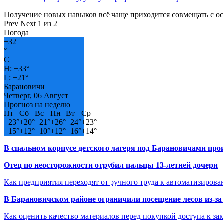
Получение новых навыков всё чаще приходится совмещать с о
Prev
Next
1 из 2
Погода
+
32
°
C
H:
+
33°
L:
+
21°
Барановичи
Четверг, 06 Август
Прогноз на неделю
Пт
Сб
Вс
Пн
Вт
Ср
+
23°
+
20°
+
21°
+
26°
+
24°
+
23°
+
15°
+
12°
+
10°
+
12°
+
16°
+
14°
В спальном корпусе детского лагеря под Барановичами пр
Отец по неосторожности отрубил пальцы 13-летней дочери
Как предприятия переходят от ручного труда к автоматизиров
В Барановичском районе ограничили посещение лесов из-з
Как оценить качество материалов перед покупкой доступа к з