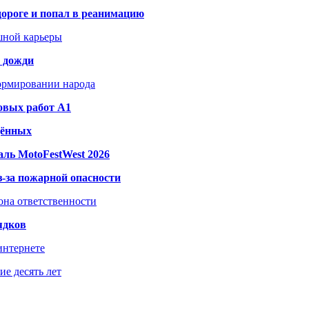
дороге и попал в реанимацию
шной карьеры
и дожди
формировании народа
овых работ A1
дённых
ль MotoFestWest 2026
з-за пожарной опасности
зона ответственности
ядков
интернете
е десять лет