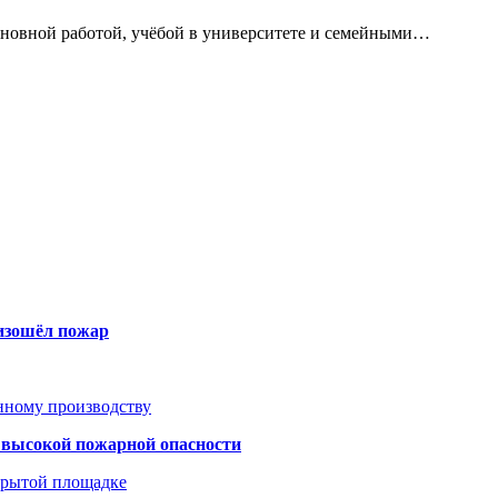
сновной работой, учёбой в университете и семейными…
оизошёл пожар
анному производству
а высокой пожарной опасности
акрытой площадке