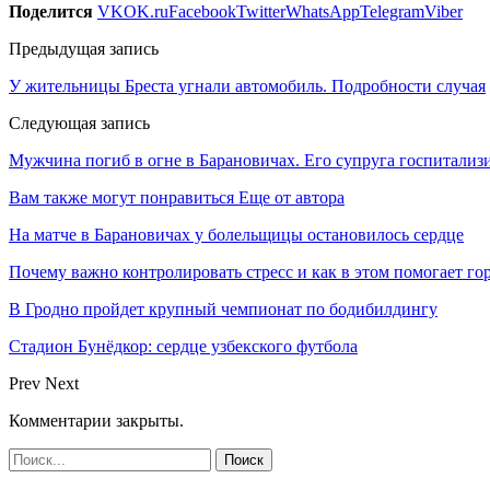
Поделится
VK
OK.ru
Facebook
Twitter
WhatsApp
Telegram
Viber
Предыдущая запись
У жительницы Бреста угнали автомобиль. Подробности случая
Следующая запись
Мужчина погиб в огне в Барановичах. Его супруга госпитализ
Вам также могут понравиться
Еще от автора
На матче в Барановичах у болельщицы остановилось сердце
Почему важно контролировать стресс и как в этом помогает гор
В Гродно пройдет крупный чемпионат по бодибилдингу
Стадион Бунёдкор: сердце узбекского футбола
Prev
Next
Комментарии закрыты.