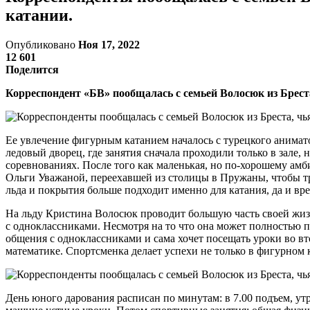
катании.
Опубликовано
Ноя 17, 2022
12 601
Поделится
Корреспондент «БВ» пообщалась с семьей Волосюк из Брест
Ее увлечение фигурным катанием началось с турецкого анима
ледовый дворец, где занятия сначала проходили только в зале,
соревнованиях. После того как маленькая, но по-хорошему ам
Ольги Уважаной, переехавшей из столицы в Пружаны, чтобы тр
льда и покрытия больше подходит именно для катания, да и вр
На льду Кристина Волосюк проводит большую часть своей жизни
с одноклассниками. Несмотря на то что она может полностью
общения с одноклассниками и сама хочет посещать уроки во вт
математике. Спортсменка делает успехи не только в фигурном ка
День юного дарования расписан по минутам: в 7.00 подъем, утр