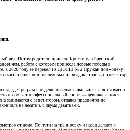
ании.
нный лед. Потом родители привели Кристину в Брестский
омановичем, работа с которым принесла первые победы в
рте, в 2020 году ее перевели в ДЮСШ № 2 Пружан под «опеку»
стского и большинства ледовых площадок страны, по качеству
ста, где три раза в неделю посещает школьные занятия вместе
 это позволяет профессиональный спорт, — девочка жаждет
она занимается с репетитором, отдавая предпочтение
акончила на десятки, с двумя девятками.
лометров от дома. По пути на тренировку и назад делают в