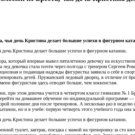
а, чья дочь Кристина делает большие успехи в фигурном кат
тора, который впервые вывел пятилетнюю девочку на искусстве
 на лед девочка стала почти через полгода с тренером Сергеем Р
бициозная и подающая надежды фигуристка заявила о себе в спо
енировать детей. Пружанский ледовый дворец, в отличие от бре
емени фигуристам здесь отводят больше, чем хоккеистам.
, при этом девочка учится в четвертом классе гимназии № 1 Бре
 перейти на домашнее обучение по индивидуальной программе —
орой половине дня после тренировок. А несколько раз в неделю 
тании, но и в учебе: первую четверть этого учебного года она з
енний туалет, завтрак, поездка с мамой на тренировку за сто ки