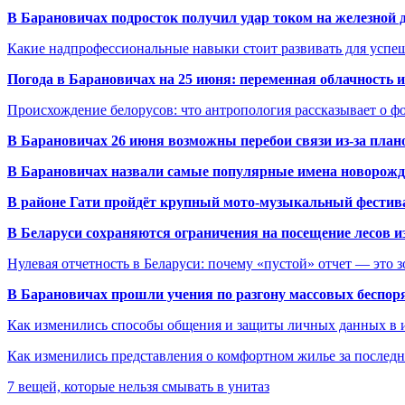
В Барановичах подросток получил удар током на железной 
Какие надпрофессиональные навыки стоит развивать для успе
Погода в Барановичах на 25 июня: переменная облачность 
Происхождение белорусов: что антропология рассказывает о 
В Барановичах 26 июня возможны перебои связи из-за план
В Барановичах назвали самые популярные имена новорож
В районе Гати пройдёт крупный мото-музыкальный фестива
В Беларуси сохраняются ограничения на посещение лесов и
Нулевая отчетность в Беларуси: почему «пустой» отчет — это 
В Барановичах прошли учения по разгону массовых беспор
Как изменились способы общения и защиты личных данных в 
Как изменились представления о комфортном жилье за последни
7 вещей, которые нельзя смывать в унитаз