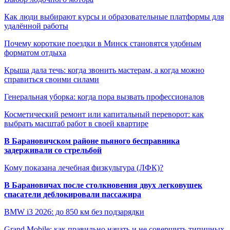
Как люди выбирают курсы и образовательные платформы для
удалённой работы
Почему короткие поездки в Минск становятся удобным
форматом отдыха
Крыша дала течь: когда звонить мастерам, а когда можно
справиться своими силами
Генеральная уборка: когда пора вызвать профессионалов
Косметический ремонт или капитальный переворот: как
выбрать масштаб работ в своей квартире
В Барановичском районе пьяного бесправника
задерживали со стрельбой
Кому показана лечебная физкультура (ЛФК)?
В Барановичах после столкновения двух легковушек
спасатели деблокировали пассажира
BMW i3 2026: до 850 км без подзарядки
Grand Mobile: как правильно начать и не совершить типичных