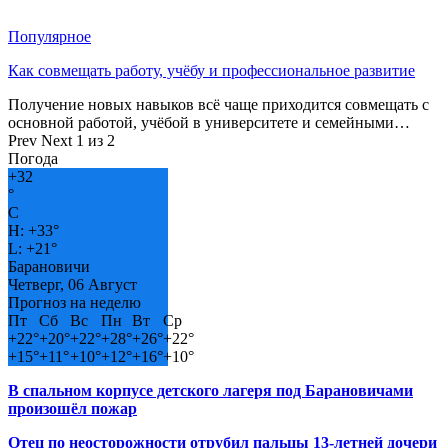
Популярное
Как совмещать работу, учёбу и профессиональное развитие
Получение новых навыков всё чаще приходится совмещать с
основной работой, учёбой в университете и семейными…
Prev
Next
1 из 2
Погода
+
32
°
C
H:
+
33°
L:
+
21°
Барановичи
Четверг, 06 Август
Прогноз на неделю
Пт
Сб
Вс
Пн
Вт
Ср
+
22°
+
20°
+
22°
+
28°
+
26°
+
22°
+
15°
+
11°
+
10°
+
12°
+
16°
+
10°
В спальном корпусе детского лагеря под Барановичами
произошёл пожар
Отец по неосторожности отрубил пальцы 13-летней дочери