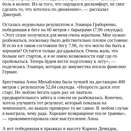
боль в колене. Из-за того, что ощущался дискомфорт, не смог
сделать то, что хотелось по движению», — рассказал
Дмитрий.
Осталась недовольна результатом и Эльвира Граборенко,
победившая в беге на 60 метров с барьерами (7,96 секунды).
«Этот сезон получился для меня очень коротким. Мне нужно
разбежаться, поскольку было действительно плохое состояние.
И если я в таком состоянии бегу 7.96, то что могло бы быть в
хорошем? Остаётся только догадываться. Очень жаль, что
больше нет стартов, и я не имею возможности ещё где-то
пробежаться. Теперь будем вести подготовку к лету», —
поделилась Эльвира, которая до замужества носила фамилию
Герман.
Брестчанка Анна Михайлова была лучшей на дистанции 400
метров с результатом 52,84 секунды. «Непросто дался этот
старт. Не люблю бегать один раз: не хватило
предварительного забега и совсем не разбежалась. Конечно,
хотела улучшить тот результат, который показала на
чемпионате, но вышло примерно то же самое. В любом случае
я выиграла, чему рада. Хорошее возвращение после травмы»,
— прокомментировала свое выступление Анна.
А вот победившая в прыжках в высоту Карина Демидик,