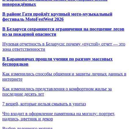
новорождённых
В районе Гати пройдёт крупный мото-музыкальный
фестиваль MotoFestWest 2026
В Беларуси сохраняются ограничения на посещение лесов
из-за пожарной опасности
Нулевая отчетность в Беларуси: почему «пустой» отчет — это
зона ответственности
В Барановичах прошли учения по разгону массовых
беспорядков
Как изменились способы общения и защиты личных данных в
интернете
Как изменились представления о комфортном жилье за
последние десять лет
7 вещей, которые нельзя смывать в унитаз
Что входит в оформление памятника на могилу: портрет,
надпись, цветник и декор
Выбор лодочного мотора