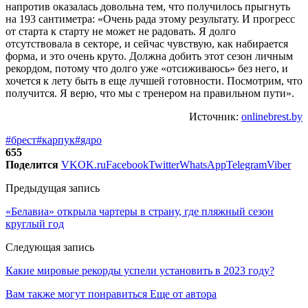
напротив оказалась довольна тем, что получилось прыгнуть
на 193 сантиметра: «Очень рада этому результату. И прогресс
от старта к старту не может не радовать. Я долго
отсутствовала в секторе, и сейчас чувствую, как набирается
форма, и это очень круто. Должна добить этот сезон личным
рекордом, потому что долго уже «отсиживаюсь» без него, и
хочется к лету быть в еще лучшей готовности. Посмотрим, что
получится. Я верю, что мы с тренером на правильном пути».
Источник:
onlinebrest.by
#брест
#карпук
#ядро
655
Поделится
VK
OK.ru
Facebook
Twitter
WhatsApp
Telegram
Viber
Предыдущая запись
«Белавиа» открыла чартеры в страну, где пляжный сезон
круглый год
Следующая запись
Какие мировые рекорды успели установить в 2023 году?
Вам также могут понравиться
Еще от автора