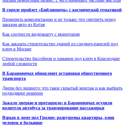
Малый ремонтный бизнес: с чего начинают частные мастера
В городе пройдет «Библионочь» с космической тематикой
Проверить комплектацию и не только: что смотреть перед
заказом авто из Китая
Как соотнести видеокарту с монитором
Как заказать строительство зданий из сэндвич-панелей под
ключ в Москве
Строительство бассейнов и хамамов под ключ в Краснодаре
любой сложности
В Барановичах обновляют остановки общественного
транспорта
Двери без лишнего: что такое скрытый монтаж и как выбрать
подходящее решение
Зажало дверью и протащило: в Барановичах осудили
водителя автобуса за травмирование пассажирки
Взрыв в доме под Гродно: разрушены квартиры, один
человек в больнице