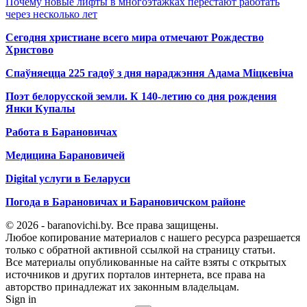
Почему новые лифты в многоэтажках перестают работать
через несколько лет
Сегодня христиане всего мира отмечают Рождество
Христово
Спаўняецца 225 гадоў з дня нараджэння Адама Міцкевіча
Поэт белорусской земли. К 140-летию со дня рождения
Янки Купалы
Работа в Барановичах
Медицина Барановичей
Digital услуги в Беларуси
Погода в Барановичах и Барановичском районе
© 2026 - baranovichi.by. Все права защищены.
Любое копирование материалов с нашего ресурса разрешается
только с обратной активной ссылкой на страницу статьи.
Все материалы опубликованные на сайте взяты с открытых
источников и других порталов интернета, все права на
авторство принадлежат их законным владельцам.
Sign in