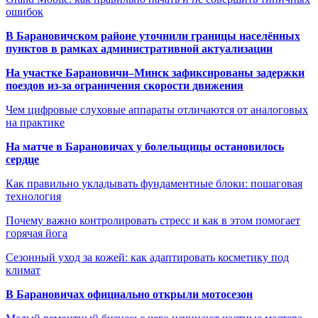
ошибок
В Барановичском районе уточнили границы населённых
пунктов в рамках административной актуализации
На участке Барановичи–Минск зафиксированы задержки
поездов из-за ограничения скорости движения
Чем цифровые слуховые аппараты отличаются от аналоговых
на практике
На матче в Барановичах у болельщицы остановилось
сердце
Как правильно укладывать фундаментные блоки: пошаговая
технология
Почему важно контролировать стресс и как в этом помогает
горячая йога
Сезонный уход за кожей: как адаптировать косметику под
климат
В Барановичах официально открыли мотосезон