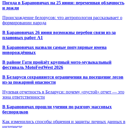
Погода в Барановичах на 25 июня: переменная облачность
и дожди
Происхождение белорусов: что антропология рассказывает о
формировании народа
В Барановичах 26 июня возможны перебои связи из-за
плановых работ A1
В Барановичах назвали самые популярные имена
новорождённых
В районе Гати пройдёт крупный мото-музыкальный
фестиваль MotoFestWest 2026
В Беларуси сохраняются ограничения на посещение лесов
из-за пожарной опасности
Нулевая отчетность в Беларуси: почему «пустой» отчет — это
зона ответственности
В Барановичах прошли учения по разгону массовых
беспорядков
Как изменились способы общения и защиты личных данных в
интернете