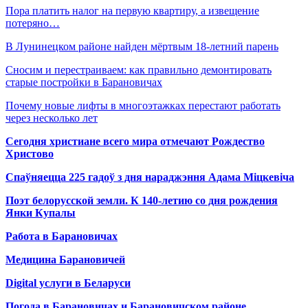
Пора платить налог на первую квартиру, а извещение
потеряно…
В Лунинецком районе найден мёртвым 18-летний парень
Сносим и перестраиваем: как правильно демонтировать
старые постройки в Барановичах
Почему новые лифты в многоэтажках перестают работать
через несколько лет
Сегодня христиане всего мира отмечают Рождество
Христово
Спаўняецца 225 гадоў з дня нараджэння Адама Міцкевіча
Поэт белорусской земли. К 140-летию со дня рождения
Янки Купалы
Работа в Барановичах
Медицина Барановичей
Digital услуги в Беларуси
Погода в Барановичах и Барановичском районе