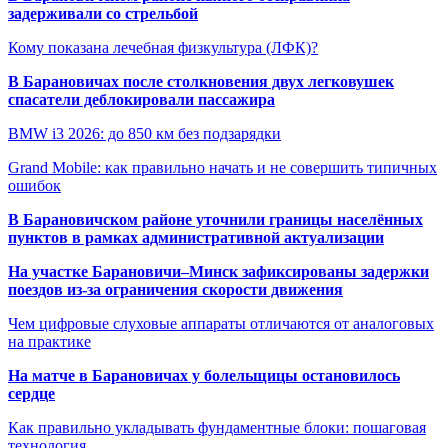
задерживали со стрельбой
Кому показана лечебная физкультура (ЛФК)?
В Барановичах после столкновения двух легковушек
спасатели деблокировали пассажира
BMW i3 2026: до 850 км без подзарядки
Grand Mobile: как правильно начать и не совершить типичных
ошибок
В Барановичском районе уточнили границы населённых
пунктов в рамках административной актуализации
На участке Барановичи–Минск зафиксированы задержки
поездов из-за ограничения скорости движения
Чем цифровые слуховые аппараты отличаются от аналоговых
на практике
На матче в Барановичах у болельщицы остановилось
сердце
Как правильно укладывать фундаментные блоки: пошаговая
технология