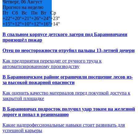
Четверг, 06 Август
Прогноз на неделю
Пт
Сб
Вс
Пн
Вт
Ср
+
22°
+
20°
+
21°
+
26°
+
24°
+
23°
+
15°
+
12°
+
10°
+
12°
+
16°
+
14°
В спальном корпусе детского лагеря под Барановичами
произошёл пожар
Отец по неосторожности отрубил пальцы 13-летней дочери
Как предприятия переходят от ручного труда к
автоматизированному производству
В Барановичском районе ограничили посещение лесов из-
за высокой пожарной опасности
Как оценить качество материалов перед покупкой доступа к
закрытой площадке
В Барановичах подросток получил удар током на железной
дороге и попал в реанимацию
Какие надпрофессиональные навыки стоит развивать для
успешной карьеры