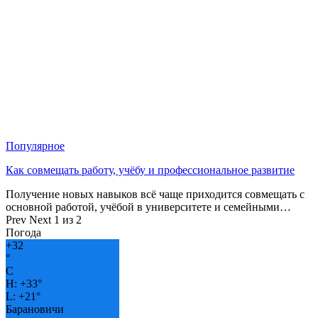
Популярное
Как совмещать работу, учёбу и профессиональное развитие
Получение новых навыков всё чаще приходится совмещать с
основной работой, учёбой в университете и семейными…
Prev
Next
1 из 2
Погода
+
32
°
C
H:
+
33°
L:
+
21°
Барановичи