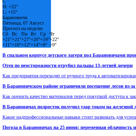
C
H:
+
22°
L:
+
15°
Барановичи
Пятница, 07 Август
Прогноз на неделю
Сб
Вс
Пн
Вт
Ср
Чт
+
21°
+
21°
+
27°
+
20°
+
19°
+
22°
+
11°
+
10°
+
12°
+
14°
+
9°
+
9°
В спальном корпусе детского лагеря под Барановичами пр
Отец по неосторожности отрубил пальцы 13-летней дочери
Как предприятия переходят от ручного труда к автоматизиров
В Барановичском районе ограничили посещение лесов из-з
Как оценить качество материалов перед покупкой доступа к з
В Барановичах подросток получил удар током на железной 
Какие надпрофессиональные навыки стоит развивать для успе
Погода в Барановичах на 25 июня: переменная облачность 