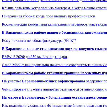
Крыша дала течь: когда звонить мастерам, а когда можно справ
Генеральная уборка: когда пора вызвать профессионалов
Косметический ремонт или капитальный переворот: как выбрат
В Барановичском районе пьяного бесправника задерживали 
Кому показана лечебная физкультура (ЛФК)?
В Барановичах после столкновения двух легковушек спаса
BMW i3 2026: до 850 км без подзарядки
Grand Mobile: как правильно начать и не совершить типичных
В Барановичском районе уточнили границы населённых пу
На участке Барановичи–Минск зафиксированы задержки пое
Чем цифровые слуховые аппараты отличаются от аналоговых н
На матче в Барановичах у болельщицы остановилось сердц
Как правильно укладывать фундаментные блоки: пошаговая те