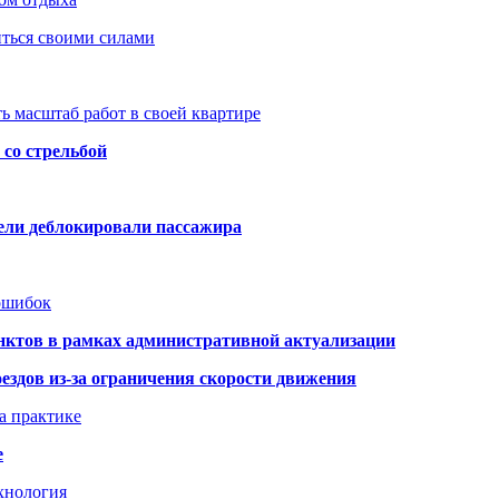
иться своими силами
ь масштаб работ в своей квартире
со стрельбой
тели деблокировали пассажира
 ошибок
нктов в рамках административной актуализации
здов из-за ограничения скорости движения
а практике
е
хнология