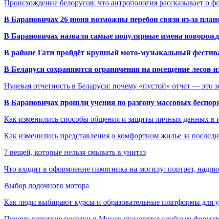
Происхождение белорусов: что антропология рассказывает о 
В Барановичах 26 июня возможны перебои связи из-за план
В Барановичах назвали самые популярные имена новорож
В районе Гати пройдёт крупный мото-музыкальный фестива
В Беларуси сохраняются ограничения на посещение лесов и
Нулевая отчетность в Беларуси: почему «пустой» отчет — это 
В Барановичах прошли учения по разгону массовых беспор
Как изменились способы общения и защиты личных данных в 
Как изменились представления о комфортном жилье за последни
7 вещей, которые нельзя смывать в унитаз
Что входит в оформление памятника на могилу: портрет, надпис
Выбор лодочного мотора
Как люди выбирают курсы и образовательные платформы для 
Почему короткие поездки в Минск становятся удобным формат