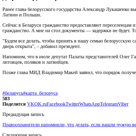
Ранее глава белорусского государства Александр Лукашенко в
Латвии и Польши.
Сейчас в Беларуси гражданство предоставляют переселенцам из
гражданство. А мне на стол документы — задержки не будет. Т
"Будем все делать, чтобы принять в нашу семью белорусскую са
дверь открыта", – добавил президент.
Напомним, что в июле депутат Палаты представителей Олег Га
литовцев, поляков и латвийцев.
Позже глава МИД Владимир Макей заявил, что порядок получе
#беларусь
#карта_белоруса
583
Поделится
VK
OK.ru
Facebook
Twitter
WhatsApp
Telegram
Viber
Предыдущая запись
Правоохранители напомнили, что делать, если нашли чужую в
Следующая запись