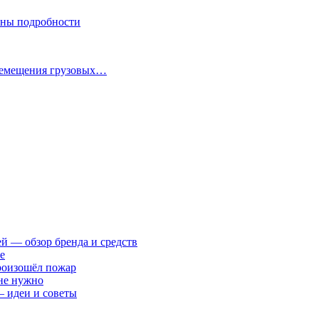
стны подробности
еремещения грузовых…
ей — обзор бренда и средств
е
произошёл пожар
 не нужно
— идеи и советы