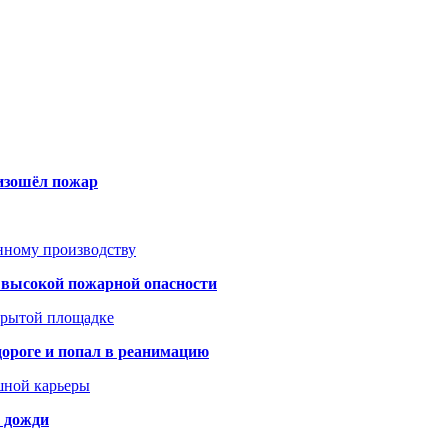
оизошёл пожар
анному производству
а высокой пожарной опасности
акрытой площадке
дороге и попал в реанимацию
шной карьеры
и дожди