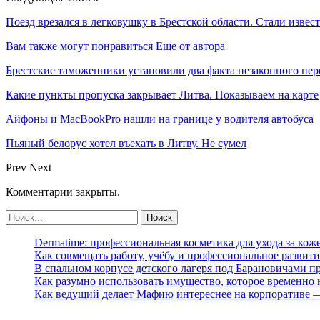
Поезд врезался в легковушку в Брестской области. Стали изве
Вам также могут понравиться
Еще от автора
Брестские таможенники установили два факта незаконного п
Какие пункты пропуска закрывает Литва. Показываем на карте
Айфоны и MacBookPro нашли на границе у водителя автобуса
Пьяный белорус хотел въехать в Литву. Не сумел
Prev
Next
Комментарии закрыты.
Dermatime: профессиональная косметика для ухода за кож
Как совмещать работу, учёбу и профессиональное развити
В спальном корпусе детского лагеря под Барановичами 
Как разумно использовать имущество, которое временно
Как ведущий делает Мафию интереснее на корпоративе 