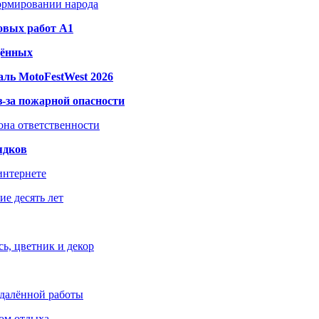
формировании народа
овых работ A1
дённых
ль MotoFestWest 2026
з-за пожарной опасности
зона ответственности
ядков
интернете
е десять лет
ь, цветник и декор
удалённой работы
ом отдыха