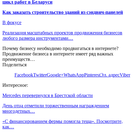
цикл работ в Беларуси
Как заказать строительство зданий из сэндвич-панелей
В фокусе
Реализация масштабных проектов продвижения бизнесов
любого размера инструментами…
Почему бизнесу необходимо продвигаться в интернете?
Продвижение бизнеса в интернете имеет ряд важных
преимуществ…
Поделиться
Facebook
Twitter
Google+
WhatsApp
Pinterest
Эл. адрес
Viber
Интересное:
Mercedes перевернулся в Брестской области
День отца отметили торжественным награждением
многодетных…
«С финансированием фермы помогла теща». Посмотрите,
как…