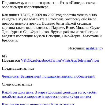
По данным аукционного дома, за пейзаж «Империя света»
боролись три коллекционера.
Как пишет ТАСС, с 2009 по 2020 год полотно можно было
увидеть в Музее Магритта в Брюсселе, которому оно было
предоставлено в аренду. Помимо бельгийской столицы
картина также выставлялась в Париже, Вене, Милане, Сеуле,
Эдинбурге и Сан-Франциско. Другие работы из этой серии
входят в коллекции музеев Венеции, Нью-Йорка, Хьюстона и
Брюсселя.
Источник:
nashkraj.by
617
Поделится
VK
OK.ru
Facebook
Twitter
WhatsApp
Telegram
Viber
Предыдущая запись
Чемпионат Барановичей по шашкам выявил победителей
Следующая запись
Какой сегодня день. 3 марта хороший день для того, чтобы
позаботиться о здоровье и провести очистку организма
Вам также могут понравиться
Еще от автора