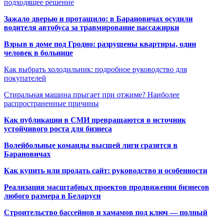
подходящее решение
Зажало дверью и протащило: в Барановичах осудили
водителя автобуса за травмирование пассажирки
Взрыв в доме под Гродно: разрушены квартиры, один
человек в больнице
Как выбрать холодильник: подробное руководство для
покупателей
Стиральная машина прыгает при отжиме? Наиболее
распространенные причины
Как публикации в СМИ превращаются в источник
устойчивого роста для бизнеса
Волейбольные команды высшей лиги сразятся в
Барановичах
Как купить или продать сайт: руководство и особенности
Реализация масштабных проектов продвижения бизнесов
любого размера в Беларуси
Строительство бассейнов и хамамов под ключ — полный