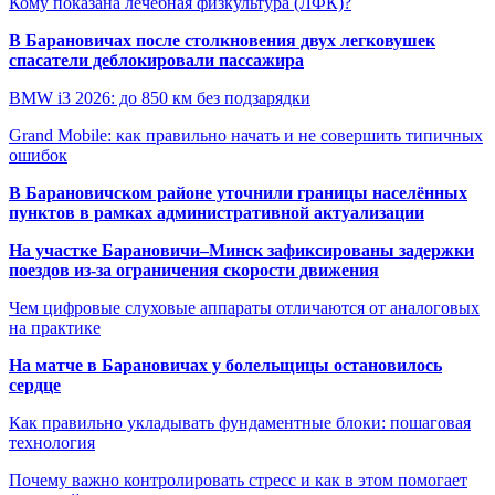
Кому показана лечебная физкультура (ЛФК)?
В Барановичах после столкновения двух легковушек
спасатели деблокировали пассажира
BMW i3 2026: до 850 км без подзарядки
Grand Mobile: как правильно начать и не совершить типичных
ошибок
В Барановичском районе уточнили границы населённых
пунктов в рамках административной актуализации
На участке Барановичи–Минск зафиксированы задержки
поездов из-за ограничения скорости движения
Чем цифровые слуховые аппараты отличаются от аналоговых
на практике
На матче в Барановичах у болельщицы остановилось
сердце
Как правильно укладывать фундаментные блоки: пошаговая
технология
Почему важно контролировать стресс и как в этом помогает