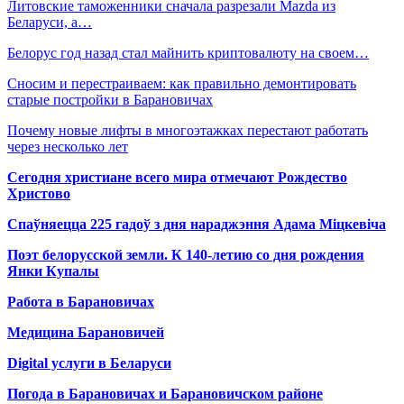
Литовские таможенники сначала разрезали Mazda из
Беларуси, а…
Белорус год назад стал майнить криптовалюту на своем…
Сносим и перестраиваем: как правильно демонтировать
старые постройки в Барановичах
Почему новые лифты в многоэтажках перестают работать
через несколько лет
Сегодня христиане всего мира отмечают Рождество
Христово
Спаўняецца 225 гадоў з дня нараджэння Адама Міцкевіча
Поэт белорусской земли. К 140-летию со дня рождения
Янки Купалы
Работа в Барановичах
Медицина Барановичей
Digital услуги в Беларуси
Погода в Барановичах и Барановичском районе