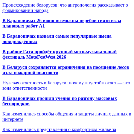
Происхождение белорусов: что антропология рассказывает о
формировании народа
В Барановичах 26 июня возможны перебои связи из-за
плановых работ A1
В Барановичах назвали самые популярные имена
новорождённых
В районе Гати пройдёт крупный мото-музыкальный
фестиваль MotoFestWest 2026
В Беларуси сохраняются ограничения на посещение лесов
из-за пожарной опасности
Нулевая отчетность в Беларуси: почему «пустой» отчет — это
зона ответственности
В Барановичах прошли учения по разгону массовых
беспорядков
Как изменились способы общения и защиты личных данных в
интернете
Как изменились представления о комфортном жилье за