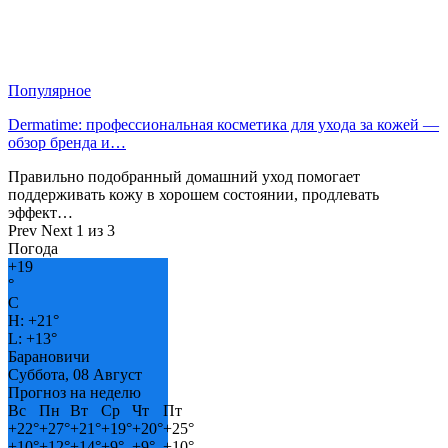
Популярное
Dermatime: профессиональная косметика для ухода за кожей —
обзор бренда и…
Правильно подобранный домашний уход помогает
поддерживать кожу в хорошем состоянии, продлевать
эффект…
Prev
Next
1 из 3
Погода
+
19
°
C
H:
+
21°
L:
+
13°
Барановичи
Суббота, 08 Август
Прогноз на неделю
Вс
Пн
Вт
Ср
Чт
Пт
+
22°
+
27°
+
21°
+
19°
+
20°
+
25°
+
10°
+
12°
+
14°
+
9°
+
9°
+
10°