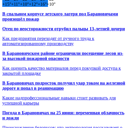
+
15°
+
11°
+
10°
+
12°
+
16°
+
10°
В спальном корпусе детского лагеря под Барановичами
произошёл пожар
Отец по неосторожности отрубил пальцы 13-летней дочери
Как предприятия переходят от ручного труда к
автоматизированному производству
В Барановичском районе ограничили посещение лесов из-
за высокой пожарной опасности
Как оценить качество материалов перед покупкой доступа к
закрытой площадке
В Барановичах подросток получил удар током на железной
дороге и попал в реанимацию
Какие надпрофессиональные навыки стоит развивать для
успешной карьеры
Погода в Барановичах на 25 июня: переменная облачность
и дожди
Происхождение белорусов: что антропология рассказывает о