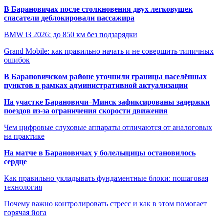
В Барановичах после столкновения двух легковушек
спасатели деблокировали пассажира
BMW i3 2026: до 850 км без подзарядки
Grand Mobile: как правильно начать и не совершить типичных
ошибок
В Барановичском районе уточнили границы населённых
пунктов в рамках административной актуализации
На участке Барановичи–Минск зафиксированы задержки
поездов из-за ограничения скорости движения
Чем цифровые слуховые аппараты отличаются от аналоговых
на практике
На матче в Барановичах у болельщицы остановилось
сердце
Как правильно укладывать фундаментные блоки: пошаговая
технология
Почему важно контролировать стресс и как в этом помогает
горячая йога