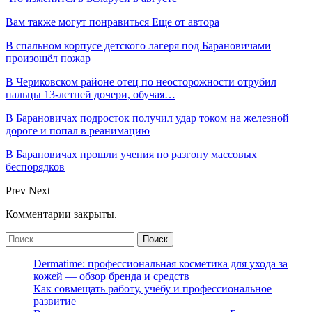
Вам также могут понравиться
Еще от автора
В спальном корпусе детского лагеря под Барановичами
произошёл пожар
В Чериковском районе отец по неосторожности отрубил
пальцы 13-летней дочери, обучая…
В Барановичах подросток получил удар током на железной
дороге и попал в реанимацию
В Барановичах прошли учения по разгону массовых
беспорядков
Prev
Next
Комментарии закрыты.
Dermatime: профессиональная косметика для ухода за
кожей — обзор бренда и средств
Как совмещать работу, учёбу и профессиональное
развитие