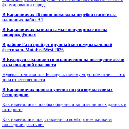
формировании народа
В Барановичах 26 июня возможны перебои связи из-за
плановых работ A1
В Барановичах назвали самые популярные имена
новорождённых
В районе Гати пройдёт крупный мото-музыкальный
фестиваль MotoFestWest 2026
В Беларуси сохраняются ограничения на посещение лесов
из-за пожарной опасности
Нулевая отчетность в Беларуси: почему «пустой» отчет — это
зона ответственности
В Барановичах прошли учения по разгону массовых
беспорядков
Как изменились способы общения и защиты личных данных в
интернете
Как изменились представления о комфортном жилье за
последние десять лет