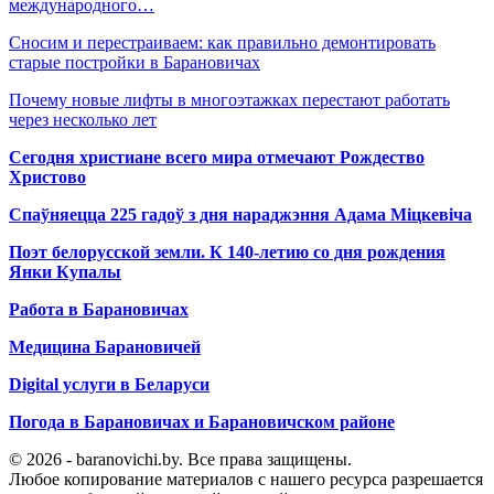
международного…
Сносим и перестраиваем: как правильно демонтировать
старые постройки в Барановичах
Почему новые лифты в многоэтажках перестают работать
через несколько лет
Сегодня христиане всего мира отмечают Рождество
Христово
Спаўняецца 225 гадоў з дня нараджэння Адама Міцкевіча
Поэт белорусской земли. К 140-летию со дня рождения
Янки Купалы
Работа в Барановичах
Медицина Барановичей
Digital услуги в Беларуси
Погода в Барановичах и Барановичском районе
© 2026 - baranovichi.by. Все права защищены.
Любое копирование материалов с нашего ресурса разрешается