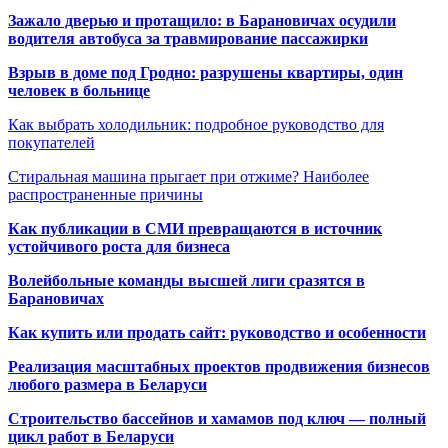
Зажало дверью и протащило: в Барановичах осудили
водителя автобуса за травмирование пассажирки
Взрыв в доме под Гродно: разрушены квартиры, один
человек в больнице
Как выбрать холодильник: подробное руководство для
покупателей
Стиральная машина прыгает при отжиме? Наиболее
распространенные причины
Как публикации в СМИ превращаются в источник
устойчивого роста для бизнеса
Волейбольные команды высшей лиги сразятся в
Барановичах
Как купить или продать сайт: руководство и особенности
Реализация масштабных проектов продвижения бизнесов
любого размера в Беларуси
Строительство бассейнов и хамамов под ключ — полный
цикл работ в Беларуси