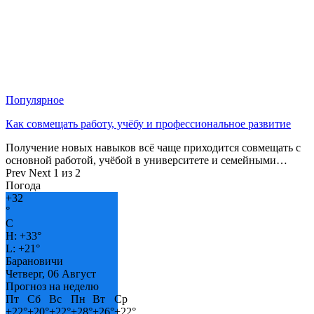
Популярное
Как совмещать работу, учёбу и профессиональное развитие
Получение новых навыков всё чаще приходится совмещать с
основной работой, учёбой в университете и семейными…
Prev
Next
1 из 2
Погода
+
32
°
C
H:
+
33°
L:
+
21°
Барановичи
Четверг, 06 Август
Прогноз на неделю
Пт
Сб
Вс
Пн
Вт
Ср
+
22°
+
20°
+
22°
+
28°
+
26°
+
22°