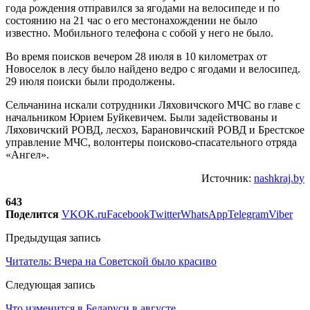
года рождения отправился за ягодами на велосипеде и по
состоянию на 21 час о его местонахождении не было
известно. Мобильного телефона с собой у него не было.
Во время поисков вечером 28 июля в 10 километрах от
Новоселок в лесу было найдено ведро с ягодами и велосипед.
29 июля поиски были продолжены.
Сельчанина искали сотрудники Ляховичского МЧС во главе с
начальником Юрием Буйкевичем. Были задействованы и
Ляховичский РОВД, лесхоз, Барановичский РОВД и Брестское
управление МЧС, волонтеры поисково-спасательного отряда
«Ангел».
Источник:
nashkraj.by
643
Поделится
VK
OK.ru
Facebook
Twitter
WhatsApp
Telegram
Viber
Предыдущая запись
Читатель: Вчера на Советской было красиво
Следующая запись
Что изменится в Беларуси в августе